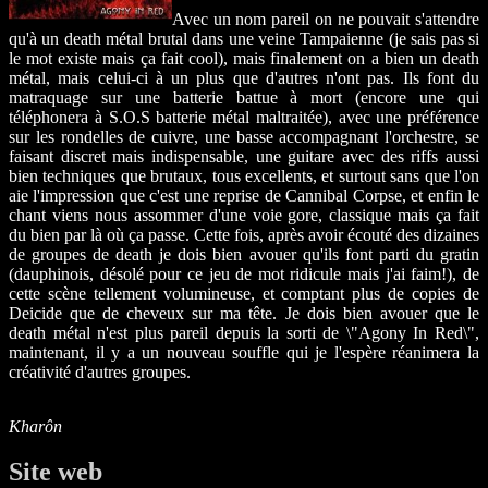
Avec un nom pareil on ne pouvait s'attendre
qu'à un death métal brutal dans une veine Tampaienne (je sais pas si
le mot existe mais ça fait cool), mais finalement on a bien un death
métal, mais celui-ci à un plus que d'autres n'ont pas. Ils font du
matraquage sur une batterie battue à mort (encore une qui
téléphonera à S.O.S batterie métal maltraitée), avec une préférence
sur les rondelles de cuivre, une basse accompagnant l'orchestre, se
faisant discret mais indispensable, une guitare avec des riffs aussi
bien techniques que brutaux, tous excellents, et surtout sans que l'on
aie l'impression que c'est une reprise de Cannibal Corpse, et enfin le
chant viens nous assommer d'une voie gore, classique mais ça fait
du bien par là où ça passe. Cette fois, après avoir écouté des dizaines
de groupes de death je dois bien avouer qu'ils font parti du gratin
(dauphinois, désolé pour ce jeu de mot ridicule mais j'ai faim!), de
cette scène tellement volumineuse, et comptant plus de copies de
Deicide que de cheveux sur ma tête. Je dois bien avouer que le
death métal n'est plus pareil depuis la sorti de \"Agony In Red\",
maintenant, il y a un nouveau souffle qui je l'espère réanimera la
créativité d'autres groupes.
Kharôn
Site web