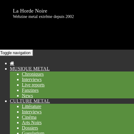
La Horde Noire
Webzine metal extrême depuis 2002
Toggle navigation
MUSIQUE METAL
Chroniques
Interviews
Live reports
Fanzines
News
CULTURE METAL
Littérature
Interviews
Cinéma
Arts Noirs
Dossiers
Gueularium