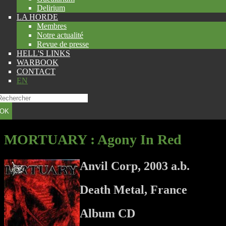
Delirium
LA HORDE
Membres
Notre actualité
Revue de presse
HELL'S LINKS
WARBOOK
CONTACT
EN
OK
MORTUARY
: Agony In Red
Anvil Corp, 2003 a.b.
Death Metal, France
Album CD