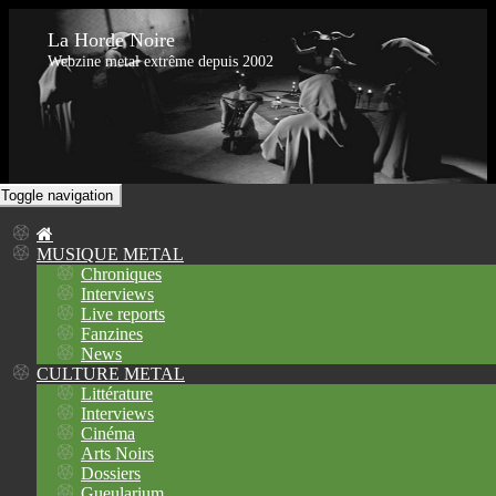
La Horde Noire
Webzine metal extrême depuis 2002
Toggle navigation
MUSIQUE METAL
Chroniques
Interviews
Live reports
Fanzines
News
CULTURE METAL
Littérature
Interviews
Cinéma
Arts Noirs
Dossiers
Gueularium