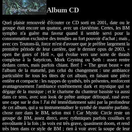
Album CD
Quel plaisir renouvelé d'écouter ce CD sorti en 2001, date ou le
groupe était encore un quatuor, avec un claviériste. Certes, les BM
sympho n'a guère ma faveur quand il semble servi pour la
consommation exclusive des trendies au fort pouvoir d'achat ; mais ,
avec ces Teutons-là, force m'est d'avouer que je préfère largement la
première période de leur carrière, que le dernier opus de 2003, «
open the gates of Hell », qui évolue vers une sorte de thrash
complexe à la Satyricon, Mork Gryning ou Seth : assez rentre
dedans certes, mais parfois chiant. Bref ! « The great beast » est
l'album de la maturité, pas celui du changement : une ambiance
particulière lie tous les titres de cet album, en faisant une pièce
entière et compacte : les nappes de synthés, très présentes, renforcent
avantageusement l'ambiance extrêmement dark et mystique qui se
dégage de la musique ; et le charisme du chanteur bassiste va aussi
dans ce sens, avec son look de prêtre antique défroqué, rasé avec
une cape sur le dos ! J'ai été immédiatement saisi par la profondeur
de cet album, qui a su instrumentaliser le synthé de manière parfaite,
chose rare dans le BM, selon moi ! Car Mystic Circle reste un
groupe de BM, assez direct, avec rythmiques parfois couillues et
envoûtante à la fois ; la voix est très grave, quasiment doom, et rend
très bien dans ce style de BM ; rien à voir avec la soupe de leur