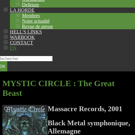
Delirium
LA HORDE
Membres
Notre actualité
Revue de presse
HELL'S LINKS
WARBOOK
CONTACT
EN
OK
MYSTIC CIRCLE
: The Great
Beast
Massacre Records, 2001
Black Metal symphonique,
Allemagne