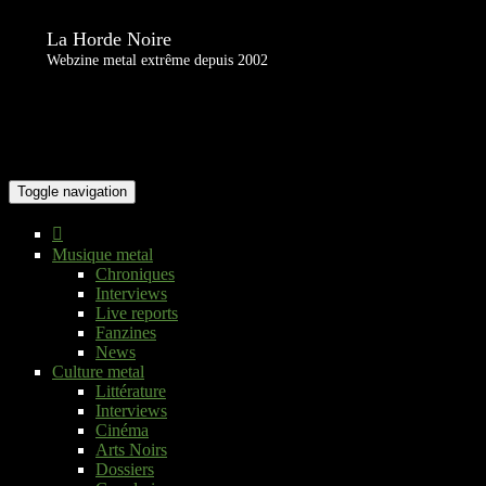
La Horde Noire
Webzine metal extrême depuis 2002
Toggle navigation
Musique metal
Chroniques
Interviews
Live reports
Fanzines
News
Culture metal
Littérature
Interviews
Cinéma
Arts Noirs
Dossiers