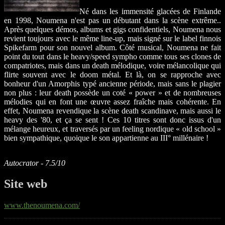
Né dans les immensité glacées de Finlande
en 1998, Noumena n'est pas un débutant dans la scène extrême..
Après quelques démos, albums et gigs confidentiels, Noumena nous
revient toujours avec le même line-up, mais signé sur le label finnois
Spikefarm pour son nouvel album. Côté musical, Noumena ne fait
point du tout dans le heavy/speed sympho comme tous ses clones de
compatriotes, mais dans un death mélodique, voire mélancolique qui
flirte souvent avec le doom métal. Et là, on se rapproche avec
bonheur d'un Amorphis typé ancienne période, mais sans le plagier
non plus : leur death possède un coté « power » et de nombreuses
mélodies qui en font une œuvre assez fraîche mais cohérente. En
effet, Noumena revendique la scène death scandinave, mais aussi le
heavy des '80, et ça se sent ! Ces 10 titres sont donc issus d'un
mélange heureux, et traversés par un feeling nordique « old school »
bien sympathique, quoique le son appartienne au III° millénaire !
Autocrator - 7.5/10
Site web
www.thenoumena.com/