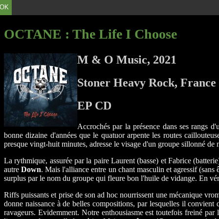
OK
OCTANE
: The Life I Choose
M & O Music, 2021
Stoner Heavy Rock, France
EP CD
Accrochés par la présence dans ses rangs d
bonne dizaine d'années que le quatuor arpente les routes caillouteu
presque vingt-huit minutes, adresse le visage d'un groupe sillonné de 
La rythmique, assurée par la paire Laurent (basse) et Fabrice (batter
autre
Down
. Mais l'alliance entre un chant masculin et agressif (sans 
surplus par le nom du groupe qui fleure bon l'huile de vidange. En vér
Riffs puissants et prise de son ad hoc nourrissent une mécanique vrom
donne naissance à de belles compositions, par lesquelles il convient 
ravageurs. Evidemment. Notre enthousiasme est toutefois freiné par l