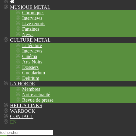
MUSIQUE METAL
Chroniques
Interviews
Live reports
Fanzines
News
CULTURE METAL
Littérature
Interviews
Cinéma
Arts Noirs
Dossiers
Gueularium
Delirium
LA HORDE
Membres
Notre actualité
Revue de presse
HELL'S LINKS
WARBOOK
CONTACT
EN