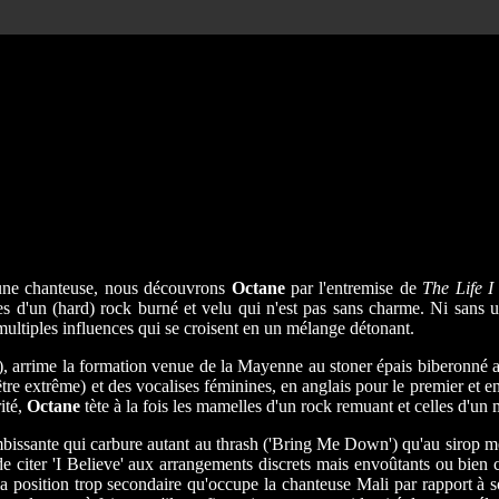
'une chanteuse, nous découvrons
Octane
par l'entremise de
The Life 
ses d'un (hard) rock burné et velu qui n'est pas sans charme. Ni sans
multiples influences qui se croisent en un mélange détonant.
ie), arrime la formation venue de la Mayenne au stoner épais biberonné 
être extrême) et des vocalises féminines, en anglais pour le premier et en
ité,
Octane
tète à la fois les mamelles d'un rock remuant et celles d'un
bissante qui carbure autant au thrash ('Bring Me Down') qu'au sirop mél
de citer 'I Believe' aux arrangements discrets mais envoûtants ou bien
a position trop secondaire qu'occupe la chanteuse Mali par rapport à s