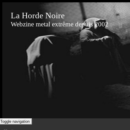
La Horde Noire
Webzine metal extrême depuis 2002
Toggle navigation