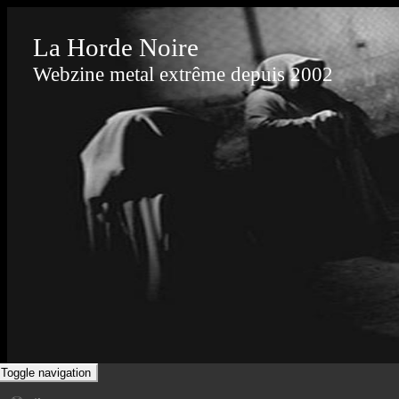
La Horde Noire
Webzine metal extrême depuis 2002
Toggle navigation