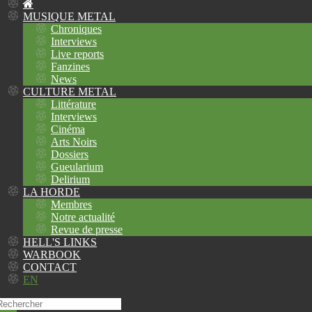
MUSIQUE METAL
Chroniques
Interviews
Live reports
Fanzines
News
CULTURE METAL
Littérature
Interviews
Cinéma
Arts Noirs
Dossiers
Gueularium
Delirium
LA HORDE
Membres
Notre actualité
Revue de presse
HELL'S LINKS
WARBOOK
CONTACT
EN