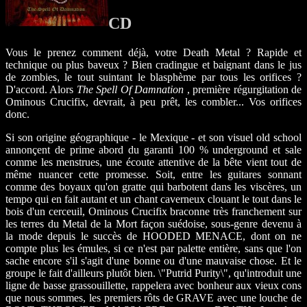
CD
Vous le prenez comment déjà, votre Death Metal ? Rapide et
technique ou plus baveux ? Bien cradingue et baignant dans le jus
de zombies, le tout suintant le blasphème par tous les orifices ?
D'accord. Alors
The Spell Of Damnation
, première régurgitation de
Ominous Crucifix, devrait, à peu prêt, les combler... Vos orifices
donc.
Si son origine géographique - le Mexique - et son visuel old school
annonçent de prime abord du garanti 100 % underground et sale
comme les menstrues, une écoute attentive de la bête vient tout de
même nuancer cette promesse. Soit, entre les guitares sonnant
comme des boyaux qu'on gratte qui barbotent dans les viscères, un
tempo qui en fait autant et un chant caverneux clouant le tout dans le
bois d'un cerceuil, Ominous Crucifix braconne très franchement sur
les terres du Metal de la Mort façon suédoise, sous-genre devenu à
la mode depuis le succès de HOODED MENACE, dont on ne
compte plus les émules, si ce n'est par palette entière, sans que l'on
sache encore s'il s'agit d'une bonne ou d'une mauvaise chose. Et le
groupe le fait d'ailleurs plutôt bien. \"Putrid Purity\", qu'introduit une
ligne de basse grassouillette, rappelera avec bonheur aux vieux cons
que nous sommes, les premiers rôts de GRAVE avec une louche de