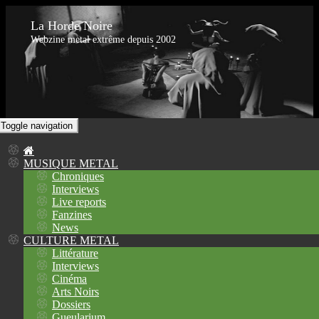
La Horde Noire
Webzine metal extrême depuis 2002
Toggle navigation
MUSIQUE METAL
Chroniques
Interviews
Live reports
Fanzines
News
CULTURE METAL
Littérature
Interviews
Cinéma
Arts Noirs
Dossiers
Gueularium