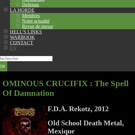
Delirium
LA HORDE
Membres
Notre actualité
Revue de presse
HELL'S LINKS
WARBOOK
CONTACT
EN
OK
OMINOUS CRUCIFIX
: The Spell
Of Damnation
F.D.A. Rekotz, 2012
Old School Death Metal,
Mexique