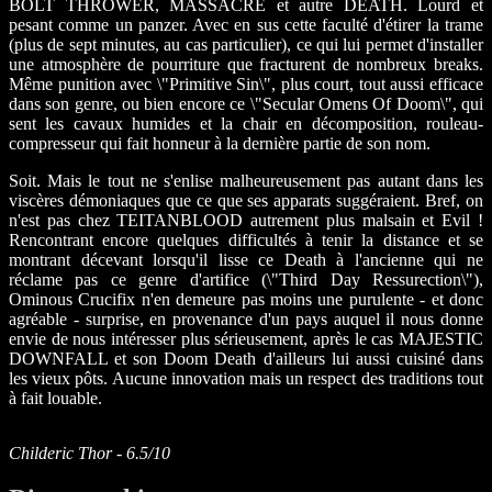
BOLT THROWER, MASSACRE et autre DEATH. Lourd et
pesant comme un panzer. Avec en sus cette faculté d'étirer la trame
(plus de sept minutes, au cas particulier), ce qui lui permet d'installer
une atmosphère de pourriture que fracturent de nombreux breaks.
Même punition avec \"Primitive Sin\", plus court, tout aussi efficace
dans son genre, ou bien encore ce \"Secular Omens Of Doom\", qui
sent les cavaux humides et la chair en décomposition, rouleau-
compresseur qui fait honneur à la dernière partie de son nom.
Soit. Mais le tout ne s'enlise malheureusement pas autant dans les
viscères démoniaques que ce que ses apparats suggéraient. Bref, on
n'est pas chez TEITANBLOOD autrement plus malsain et Evil !
Rencontrant encore quelques difficultés à tenir la distance et se
montrant décevant lorsqu'il lisse ce Death à l'ancienne qui ne
réclame pas ce genre d'artifice (\"Third Day Ressurection\"),
Ominous Crucifix n'en demeure pas moins une purulente - et donc
agréable - surprise, en provenance d'un pays auquel il nous donne
envie de nous intéresser plus sérieusement, après le cas MAJESTIC
DOWNFALL et son Doom Death d'ailleurs lui aussi cuisiné dans
les vieux pôts. Aucune innovation mais un respect des traditions tout
à fait louable.
Childeric Thor - 6.5/10