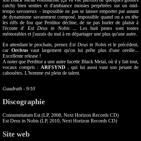
catchy bien senties et d'ambiance moisies perpétrées sur un mid-
tempo savoureux – impossible ne pas se laisser emporter par autant
de dynamisme savamment composé, impossible quand on a en tête
les riffs de fou que Perditor décline, de ne pas hurler de plaisir à
l'écoute d'
Est Deus in Nobis
... Les huit pistes sont toutes
mémorables et j'aurais du mal à en départager une plus qu'une autre.
En attendant le prochain, prenez
Est Deus in Nobis
et le précédent,
car
Orcivus
vaut largement qu'on lui prête plus d'une oreille...
Excellente release !
A noter que Perditor a une autre facette Black Metal, où il y fait tout,
vocaux compris :
ARFSYND
, qui lui aussi vaut son pesant de
cahouètes. L'homme est plein de talent.
Guudrath - 9/10
Discographie
Consummatum Est (LP, 2008, Next Horizon Records CD)
Est Deus in Nobis (LP, 2010, Next Horizon Records CD)
Site web