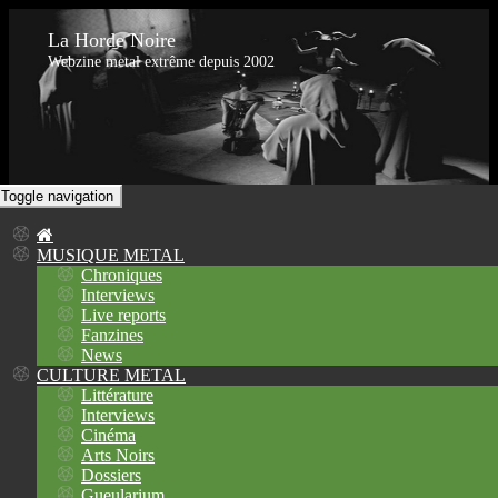
La Horde Noire
Webzine metal extrême depuis 2002
Toggle navigation
MUSIQUE METAL
Chroniques
Interviews
Live reports
Fanzines
News
CULTURE METAL
Littérature
Interviews
Cinéma
Arts Noirs
Dossiers
Gueularium