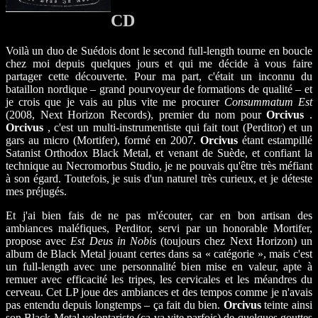
CD
Voilà un duo de Suédois dont le second full-length tourne en boucle
chez moi depuis quelques jours et qui me décide à vous faire
partager cette découverte. Pour ma part, c'était un inconnu du
bataillon nordique – grand pourvoyeur de formations de qualité – et
je crois que je vais au plus vite me procurer
Consummatum Est
(2008, Next Horizon Records), premier du nom pour
Orcivus
.
Orcivus
, c'est un multi-instrumentiste qui fait tout (Perditor) et un
gars au micro (Mortifer), formé en 2007.
Orcivus
étant estampillé
Satanist Orthodox Black Metal, et venant de Suède, et confiant la
technique au Necromorbus Studio, je ne pouvais qu'être très méfiant
à son égard. Toutefois, je suis d'un naturel très curieux, et je déteste
mes préjugés.
Et j'ai bien fais de ne pas m'écouter, car en bon artisan des
ambiances maléfiques, Perditor, servi par un honorable Mortifer,
propose avec
Est Deus in Nobis
(toujours chez Next Horizon) un
album de Black Metal jouant certes dans sa « catégorie », mais c'est
un full-length avec une personnalité bien mise en valeur, apte à
remuer avec efficacité les tripes, les cervicales et les méandres du
cerveau. Cet LP joue des ambiances et des tempos comme je n'avais
pas entendu depuis longtemps – ça fait du bien.
Orcivus
teinte ainsi
son Black Metal volontariste (ça va vite parfois) de quelques gouttes