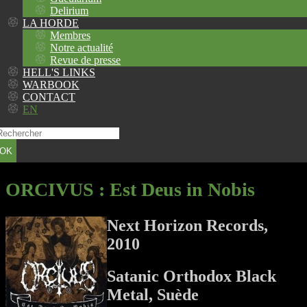
Delirium
LA HORDE
Membres
Notre actualité
Revue de presse
HELL'S LINKS
WARBOOK
CONTACT
EN
OK
ORCIVUS
: Est Deus in Nobis
Next Horizon Records,
2010
Satanic Orthodox Black
Metal, Suède