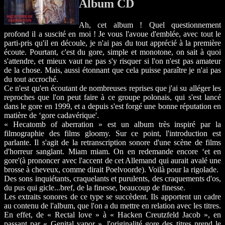
Album CD
Ah, cet album ! Quel questionnement
profond il a suscité en moi ! Je vous l'avoue d'emblée, avec tout le
parti-pris qu'il en découle, je n'ai pas du tout apprécié à la première
écoute. Pourtant, c'est du gore, simple et monotone, on sait à quoi
s'attendre, et mieux vaut ne pas s'y risquer si l'on n'est pas amateur
de la chose. Mais, aussi étonnant que cela puisse paraître je n'ai pas
du tout accroché.
Ce n'est qu'en écoutant de nombreuses reprises que j'ai su alléger les
reproches que l'on peut faire à ce groupe polonais, qui s'est lancé
dans le gore en 1999, et a depuis s'est forgé une bonne réputation en
matière de ‘gore cadavérique'.
« Hecatomb of aberration » est un album très inspiré par la
filmographie des films gloomy. Sur ce point, l'introduction est
parlante. Il s'agit de la retranscription sonore d'une scène de films
d'horreur sanglant. Miam miam. On en redemande encore ‘et en
gore'(à prononcer avec l'accent de cet Allemand qui aurait avalé une
brosse à cheveux, comme dirait Poelvoorde). Voilà pour la rigolade.
Des sons inquiétants, craquelants et purulents, des craquements d'os,
du pus qui gicle...bref, de la finesse, beaucoup de finesse.
Les extraits sonores de ce type se succèdent. Ils apportent un cadre
au contenu de l'album, que l'on a du mettre en relation avec les titres.
En effet, de « Rectal love » à « Hacken Creutzfeld Jacob », en
passant par « Genital vapor », l'originalité gore des titres prend le