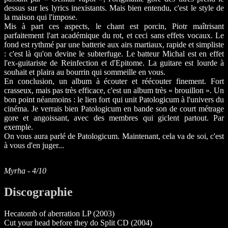
dessus sur les lyrics inexistants. Mais bien entendu, c'est le style de
la maison qui l'impose.
Mis à part ces aspects, le chant est porcin, Piotr maîtrisant
parfaitement l'art académique du rot, et ceci sans effets vocaux. Le
fond est rythmé par une batterie aux airs martiaux, rapide et simpliste
: c'est là qu'on devine le subterfuge. Le batteur Michal est en effet
l'ex-guitariste de Reinfection et d'Epitome. La guitare est lourde à
souhait et plaira au bourrin qui sommeille en vous.
En conclusion, un album à écouter et réécouter finement. Fort
crasseux, mais pas très efficace, c'est un album très « brouillon ». Un
bon point néanmoins : le lien fort qui unit Patologicum à l'univers du
cinéma. Je verrais bien Patologicum en bande son de court métrage
gore et angoissant, avec des membres qui giclent partout. Par
exemple.
On vous aura parlé de Patologicum. Maintenant, cela va de soi, c'est
à vous d'en juger...
Myrha - 4/10
Discographie
Hecatomb of aberration LP (2003)
Cut your head before they do Split CD (2004)