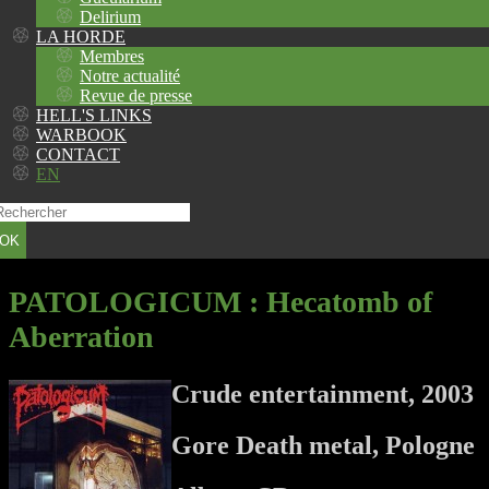
Delirium
LA HORDE
Membres
Notre actualité
Revue de presse
HELL'S LINKS
WARBOOK
CONTACT
EN
OK
PATOLOGICUM
: Hecatomb of
Aberration
Crude entertainment, 2003
Gore Death metal, Pologne