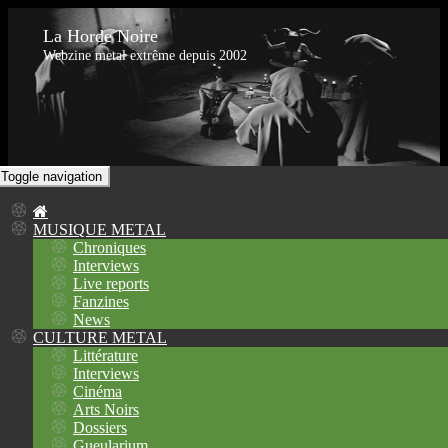
La Horde Noire
Webzine metal extrême depuis 2002
Toggle navigation
MUSIQUE METAL
Chroniques
Interviews
Live reports
Fanzines
News
CULTURE METAL
Littérature
Interviews
Cinéma
Arts Noirs
Dossiers
Gueularium