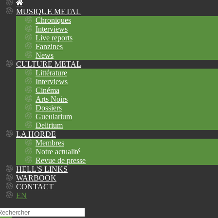
MUSIQUE METAL
Chroniques
Interviews
Live reports
Fanzines
News
CULTURE METAL
Littérature
Interviews
Cinéma
Arts Noirs
Dossiers
Gueularium
Delirium
LA HORDE
Membres
Notre actualité
Revue de presse
HELL'S LINKS
WARBOOK
CONTACT
EN