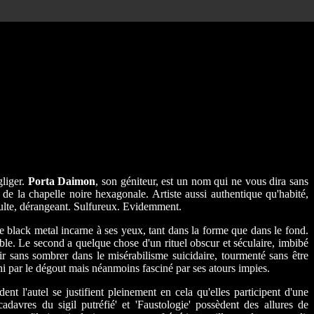
gliger.
Porta Daimon
, son géniteur, est un nom qui ne vous dira sans
in de la chapelle noire hexagonale. Artiste aussi authentique qu'habité,
culte, dérangeant. Sulfureux. Evidemment.
e black metal incarne à ses yeux, tant dans la forme que dans le fond.
able. Le second a quelque chose d'un rituel obscur et séculaire, imbibé
oir sans sombrer dans le misérabilisme suicidaire, tourmenté sans être
ahi par le dégout mais néanmoins fasciné par ses atours impies.
nt l'autel se justifient pleinement en cela qu'elles participent d'une
davres du sigil putréfié' et 'Faustologie' possèdent des allures de