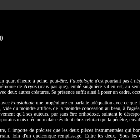
0
'un quart d'heure à peine, peut-être,
Faustologie
n'est pourtant pas à né
cérémonie de
Aryos
(mais pas que), entité singulière s'il en est, au se
ec deux autres créatures. Sa présence suffit ainsi à poser un cadre, oc
s avec
Faustologie
une progéniture en parfaite adéquation avec ce que l
e, vide du moindre artifice, de la moindre concession au beau, à l'agré
tivement qu'à ses auteurs, pur sans être orthodoxe, suintant le désesp
emporains mais crée un malaise évident chez celui-ci qui la pénètre, env
tre, il importe de préciser que les deux pièces instrumentales qui borde
ain, loin d'un quelconque remplissage. Entre les deux, 'Sous les ca