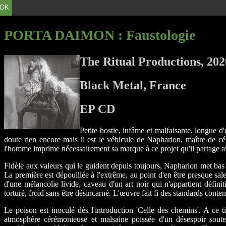
OK
PORTA DAIMON
: Faustologie
The Ritual Productions, 202
Black Metal, France
EP CD
Petite hostie, infâme et malfaisante, longue d
doute rien encore mais il est le véhicule de Napharion, maître de 
l'homme imprime nécessairement sa marque à ce projet qu'il partage av
Fidèle aux valeurs qui le guident depuis toujours, Napharion met ba
La première est dépouillée à l'extrême, au point d'en être presque sal
d'une mélancolie livide, caveau d'un art noir qui n'appartient défini
torturé, froid sans être désincarné. L'œuvre fait fi des standards cont
Le poison est inoculé dès l'introduction 'Celle des chemins'. A ce ti
atmosphère cérémonieuse et malsaine poissée d'un désespoir souterr