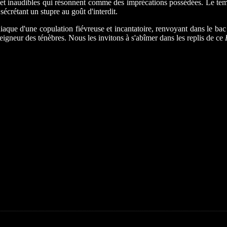
t inaudibles qui résonnent comme des imprécations possédées. Le tempo 
écrétant un stupre au goût d'interdit.
iaque d'une copulation fiévreuse et incantatoire, renvoyant dans le bac
seigneur des ténèbres. Nous les invitons à s'abîmer dans les replis de ce