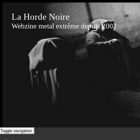
La Horde Noire
Webzine metal extrême depuis 2002
Toggle navigation