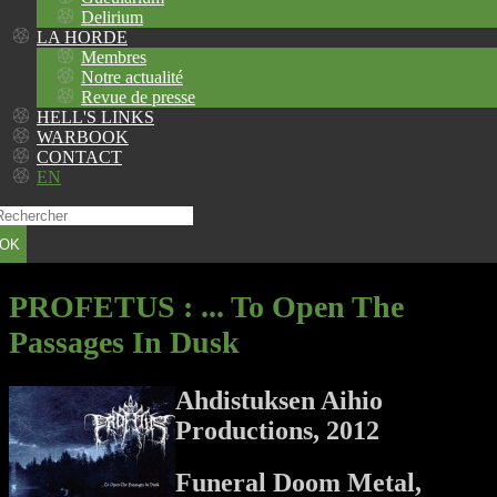
Delirium
LA HORDE
Membres
Notre actualité
Revue de presse
HELL'S LINKS
WARBOOK
CONTACT
EN
OK
PROFETUS
: ... To Open The
Passages In Dusk
Ahdistuksen Aihio
Productions, 2012
Funeral Doom Metal,