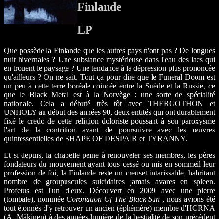
Finlande
LP
Que possède la Finlande que les autres pays n'ont pas ? De longues
nuit hivernales ? Une substance mystérieuse dans l'eau des lacs qui
en trouent le paysage ? Une tendance à la dépression plus prononcée
qu'ailleurs ? On ne sait. Tout ça pour dire que le Funeral Doom est
un peu à cette terre boréale coincée entre la Suède et la Russie, ce
que le Black Metal est à la Norvège : une sorte de spécialité
nationale. Cela a débuté très tôt avec THERGOTHON et
UNHOLY au début des années 90, deux entités qui ont durablement
fixé le credo de cette religion doloriste poussant à son paroxysme
l'art de la contrition avant de poursuivre avec les œuvres
quintessentielles de SHAPE OF DESPAIR et TYRANNY.
Et si depuis, la chapelle peine à renouveler ses membres, les pères
fondateurs du mouvement ayant tous cessé ou mis en sommeil leur
profession de foi, la Finlande reste un creuset intarissable, habritant
nombre de groupuscules suicidaires jamais avares en spleen.
Profetus est l'un d'eux. Découvert en 2009 avec une pierre
(tombale), nommée
Coronation Of The Black Sun
, nous avions été
tout étonnés d'y retrouver un ancien (éphémère) membre d'HORNA
(A. Mäkinen) à des années-lumière de la bestialité de son précédent