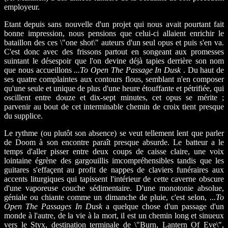
employeur.
Etant depuis sans nouvelle d'un projet qui nous avait pourtant fait
bonne impression, nous pensions que celui-ci allaient enrichir le
bataillon des ces \"one shot\" auteurs d'un seul opus et puis s'en va.
C'est donc avec des frissons partout en songeant aux promesses
suintant le désespoir que l'on devine déjà tapies derrière son nom
que nous accueillons
...To Open The Passage In Dusk
. Du haut de
ses quatre complaintes aux contours flous, semblant n'en composer
qu'une seule et unique de plus d'une heure étouffante et pétrifiée, qui
oscillent entre douze et dix-sept minutes, cet opus se mérite ;
parvenir au bout de cet interminable chemin de croix tient presque
du supplice.
Le rythme (ou plutôt son absence) se veut tellement lent que parler
de Doom à son encontre paraît presque absurde. Le batteur a le
temps d'aller pisser entre deux coups de caisse claire, une voix
lointaine égrène des gargouillis imcompréhensibles tandis que les
guitares s'effaçent au profit de nappes de claviers funéraires aux
accents liturgiques qui tapissent l'intérieur de cette caverne obscure
d'une vaporeuse couche sédimentaire. D'une monotonie absolue,
géniale ou chiante comme un dimanche de pluie, c'est selon,
...To
Open The Passages In Dusk
a quelque chose d'un passage d'un
monde à l'autre, de la vie à la mort, il est un chemin long et sinueux
vers le Styx, destination terminale de \"Burn, Lantern Of Eve\",