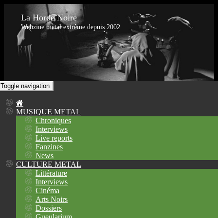
La Horde Noire
Webzine metal extrême depuis 2002
Toggle navigation
MUSIQUE METAL
Chroniques
Interviews
Live reports
Fanzines
News
CULTURE METAL
Littérature
Interviews
Cinéma
Arts Noirs
Dossiers
Gueularium