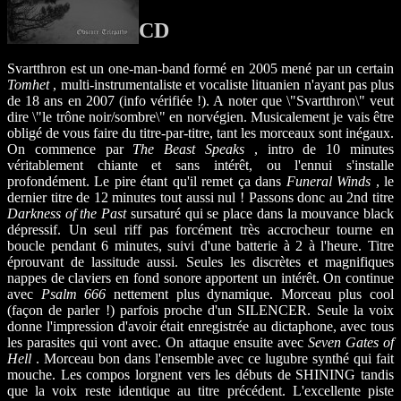
CD
Svartthron est un one-man-band formé en 2005 mené par un certain
Tomhet
, multi-instrumentaliste et vocaliste lituanien n'ayant pas plus
de 18 ans en 2007 (info vérifiée !). A noter que \"Svartthron\" veut
dire \"le trône noir/sombre\" en norvégien. Musicalement je vais être
obligé de vous faire du titre-par-titre, tant les morceaux sont inégaux.
On commence par
The Beast Speaks
, intro de 10 minutes
véritablement chiante et sans intérêt, ou l'ennui s'installe
profondément. Le pire étant qu'il remet ça dans
Funeral Winds
, le
dernier titre de 12 minutes tout aussi nul ! Passons donc au 2nd titre
Darkness of the Past
sursaturé qui se place dans la mouvance black
dépressif. Un seul riff pas forcément très accrocheur tourne en
boucle pendant 6 minutes, suivi d'une batterie à 2 à l'heure. Titre
éprouvant de lassitude aussi. Seules les discrètes et magnifiques
nappes de claviers en fond sonore apportent un intérêt. On continue
avec
Psalm 666
nettement plus dynamique. Morceau plus cool
(façon de parler !) parfois proche d'un SILENCER. Seule la voix
donne l'impression d'avoir était enregistrée au dictaphone, avec tous
les parasites qui vont avec. On attaque ensuite avec
Seven Gates of
Hell
. Morceau bon dans l'ensemble avec ce lugubre synthé qui fait
mouche. Les compos lorgnent vers les débuts de SHINING tandis
que la voix reste identique au titre précédent. L'excellente piste