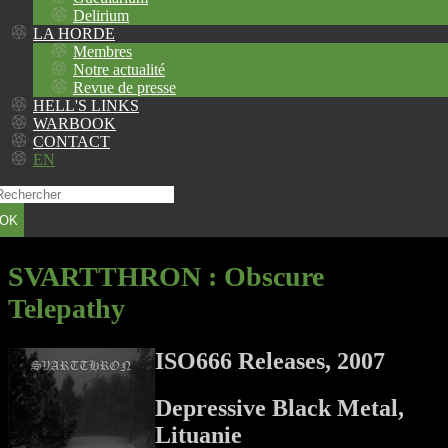
Delirium
LA HORDE
Membres
Notre actualité
Revue de presse
HELL'S LINKS
WARBOOK
CONTACT
EN
OK
SVARTTHRON
: Obscure
Telepathy
ISO666 Releases, 2007
Depressive Black Metal,
Lituanie