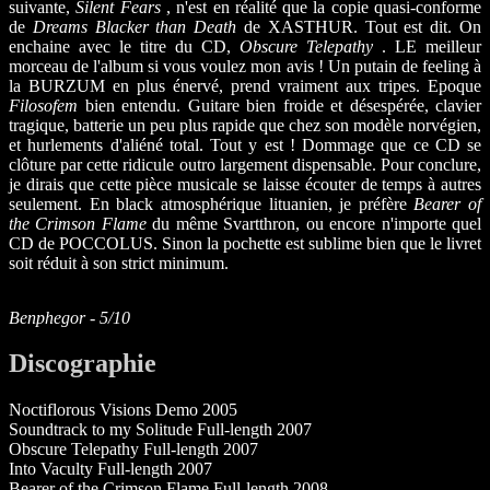
suivante,
Silent Fears
, n'est en réalité que la copie quasi-conforme
de
Dreams Blacker than Death
de XASTHUR. Tout est dit. On
enchaine avec le titre du CD,
Obscure Telepathy
. LE meilleur
morceau de l'album si vous voulez mon avis ! Un putain de feeling à
la BURZUM en plus énervé, prend vraiment aux tripes. Epoque
Filosofem
bien entendu. Guitare bien froide et désespérée, clavier
tragique, batterie un peu plus rapide que chez son modèle norvégien,
et hurlements d'aliéné total. Tout y est ! Dommage que ce CD se
clôture par cette ridicule outro largement dispensable. Pour conclure,
je dirais que cette pièce musicale se laisse écouter de temps à autres
seulement. En black atmosphérique lituanien, je préfère
Bearer of
the Crimson Flame
du même Svartthron, ou encore n'importe quel
CD de POCCOLUS. Sinon la pochette est sublime bien que le livret
soit réduit à son strict minimum.
Benphegor - 5/10
Discographie
Noctiflorous Visions Demo 2005
Soundtrack to my Solitude Full-length 2007
Obscure Telepathy Full-length 2007
Into Vaculty Full-length 2007
Bearer of the Crimson Flame Full-length 2008