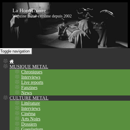
La Horde Noire
Webzine metal extrême depuis 2002
Toggle navigation
MUSIQUE METAL
Chroniques
Interviews
Live reports
Fanzines
News
CULTURE METAL
Littérature
Interviews
Cinéma
Arts Noirs
Dossiers
Gueularium