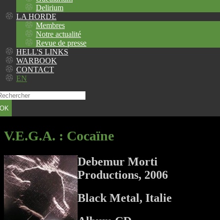
Delirium
LA HORDE
Membres
Notre actualité
Revue de presse
HELL'S LINKS
WARBOOK
CONTACT
EN
OK
V.E.G.A.
: Cocaïne
Debemur Morti
Productions, 2006
Black Metal, Italie