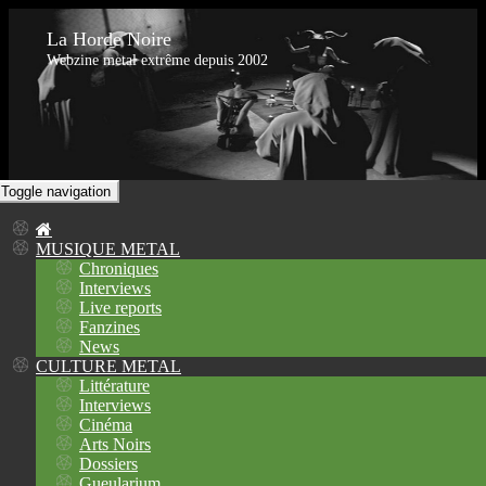
La Horde Noire
Webzine metal extrême depuis 2002
Toggle navigation
MUSIQUE METAL
Chroniques
Interviews
Live reports
Fanzines
News
CULTURE METAL
Littérature
Interviews
Cinéma
Arts Noirs
Dossiers
Gueularium