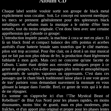
Album CD
Chaque label semble vouloir sortir son groupe de black metal
explicitement sous cocaïne. Soit. Le concept est souvent merdique;
les mecs se prennent généralement pour des spleeneurs black
métalliques et urbains mais la musique a le mérite d'être bien
torturée, tout du moins originale. C'est donc bien avec une certaine
appréhension que j'aborde ce groupe:
L'introduction inspirée passée, la machine à coca se met en place. Et
là un black froid et compact balance des riffs pointus et acerbes
auréolés d'une batterie brutale sans toutefois que le côté marteau-
pilon soit trop accentué. Pour être clair, on à droit à un mur musical
qui ne fait pas non plus rideau de fer, la production étant légèrement
faiblarde à mon goût. Mais ceci ne concerne qu'une facette de
l'album. L'autre étant dédiée aux envolées artistiques propre à ce
genre de groupes, c'est-à-dire passages plus lents et atmosphériques
agrémentés de samples vaporeux ou oppressants. C'est dans ces
passages que le chant black traditionnel laisse place à une voie grave
de trav' parisien vous demandant suavement la monnaie en vous
glissant la langue dans l'oreille. Bref, ce genre de voix qui à le don
de me répugner.
En somme on s'approche ici d'un \"The Mystical Beast of
Rebellion\" de Blut Aus Nord pour les phases rapides, en moins
dissonantes, moins bloc de granit, mais en plus modernes, plus
fraîches, et d'un apport plus original et propre pour les phases lentes