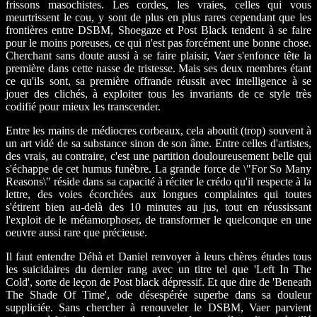
frissons masochistes. Les cordes, les vraies, celles qui vous
meurtrissent le cou, y sont de plus en plus rares cependant que les
frontières entre DSBM, Shoegaze et Post Black tendent à se faire
pour le moins poreuses, ce qui n'est pas forcément une bonne chose.
Cherchant sans doute aussi à se faire plaisir, Vaer s'enfonce tête la
première dans cette nasse de tristesse. Mais ses deux membres étant
ce qu'ils sont, sa première offrande réussit avec intelligence à se
jouer des clichés, à exploiter tous les invariants de ce style très
codifié pour mieux les transcender.
Entre les mains de médiocres corbeaux, cela aboutit (trop) souvent à
un art vidé de sa substance sinon de son âme. Entre celles d'artistes,
des vrais, au contraire, c'est une partition douloureusement belle qui
s'échappe de cet humus funèbre. La grande force de \"For So Many
Reasons\" réside dans sa capacité à réciter le crédo qu'il respecte à la
lettre, des voies écorchées aux longues complaintes qui toutes
s'étirent bien au-delà des 10 minutes au jus, tout en réussissant
l'exploit de le métamorphoser, de transformer le quelconque en une
oeuvre aussi rare que précieuse.
Il faut entendre Déhà et Daniel renvoyer à leurs chères études tous
les suicidaires du dernier rang avec un titre tel que 'Left In The
Cold', sorte de leçon de Post black dépressif. Et que dire de 'Beneath
The Shade Of Time', ode désespérée superbe dans sa douleur
suppliciée. Sans chercher à renouveler le DSBM, Vaer parvient