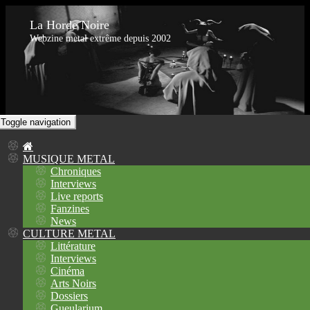
La Horde Noire
Webzine metal extrême depuis 2002
Toggle navigation
MUSIQUE METAL
Chroniques
Interviews
Live reports
Fanzines
News
CULTURE METAL
Littérature
Interviews
Cinéma
Arts Noirs
Dossiers
Gueularium