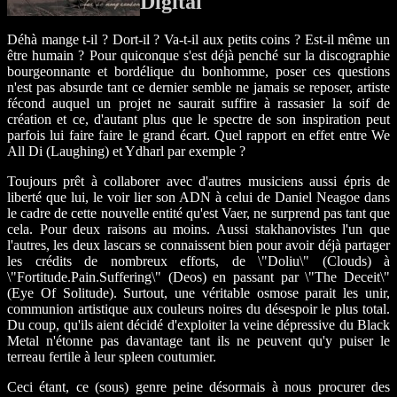
Digital
Déhà mange t-il ? Dort-il ? Va-t-il aux petits coins ? Est-il même un
être humain ? Pour quiconque s'est déjà penché sur la discographie
bourgeonnante et bordélique du bonhomme, poser ces questions
n'est pas absurde tant ce dernier semble ne jamais se reposer, artiste
fécond auquel un projet ne saurait suffire à rassasier la soif de
création et ce, d'autant plus que le spectre de son inspiration peut
parfois lui faire faire le grand écart. Quel rapport en effet entre We
All Di (Laughing) et Ydharl par exemple ?
Toujours prêt à collaborer avec d'autres musiciens aussi épris de
liberté que lui, le voir lier son ADN à celui de Daniel Neagoe dans
le cadre de cette nouvelle entité qu'est Vaer, ne surprend pas tant que
cela. Pour deux raisons au moins. Aussi stakhanovistes l'un que
l'autres, les deux lascars se connaissent bien pour avoir déjà partager
les crédits de nombreux efforts, de \"Doliu\" (Clouds) à
\"Fortitude.Pain.Suffering\" (Deos) en passant par \"The Deceit\"
(Eye Of Solitude). Surtout, une véritable osmose parait les unir,
communion artistique aux couleurs noires du désespoir le plus total.
Du coup, qu'ils aient décidé d'exploiter la veine dépressive du Black
Metal n'étonne pas davantage tant ils ne peuvent qu'y puiser le
terreau fertile à leur spleen coutumier.
Ceci étant, ce (sous) genre peine désormais à nous procurer des