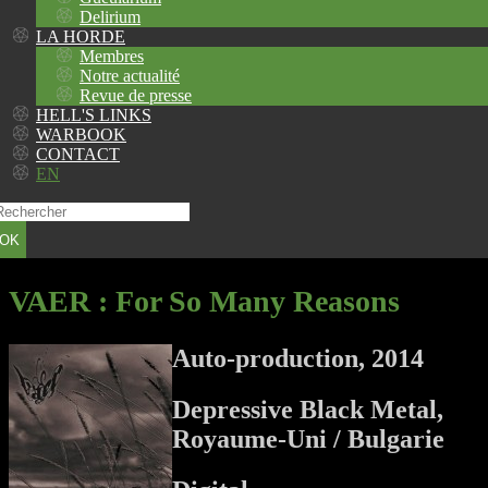
Delirium
LA HORDE
Membres
Notre actualité
Revue de presse
HELL'S LINKS
WARBOOK
CONTACT
EN
OK
VAER
: For So Many Reasons
Auto-production, 2014
Depressive Black Metal,
Royaume-Uni / Bulgarie