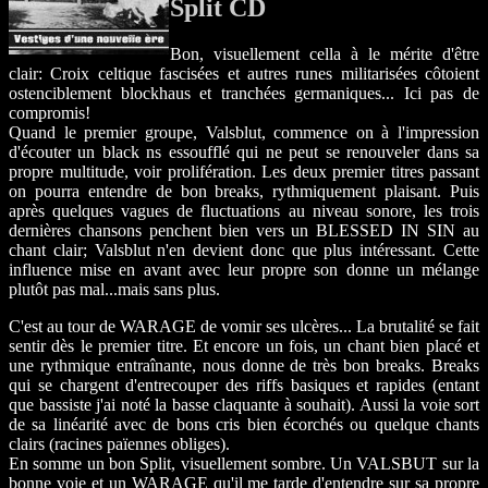
Split CD
Bon, visuellement cella à le mérite d'être
clair: Croix celtique fascisées et autres runes militarisées côtoient
ostenciblement blockhaus et tranchées germaniques... Ici pas de
compromis!
Quand le premier groupe, Valsblut, commence on à l'impression
d'écouter un black ns essoufflé qui ne peut se renouveler dans sa
propre multitude, voir prolifération. Les deux premier titres passant
on pourra entendre de bon breaks, rythmiquement plaisant. Puis
après quelques vagues de fluctuations au niveau sonore, les trois
dernières chansons penchent bien vers un BLESSED IN SIN au
chant clair; Valsblut n'en devient donc que plus intéressant. Cette
influence mise en avant avec leur propre son donne un mélange
plutôt pas mal...mais sans plus.
C'est au tour de WARAGE de vomir ses ulcères... La brutalité se fait
sentir dès le premier titre. Et encore un fois, un chant bien placé et
une rythmique entraînante, nous donne de très bon breaks. Breaks
qui se chargent d'entrecouper des riffs basiques et rapides (entant
que bassiste j'ai noté la basse claquante à souhait). Aussi la voie sort
de sa linéarité avec de bons cris bien écorchés ou quelque chants
clairs (racines païennes obliges).
En somme un bon Split, visuellement sombre. Un VALSBUT sur la
bonne voie et un WARAGE qu'il me tarde d'entendre sur sa propre