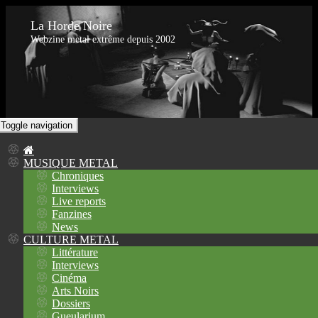
La Horde Noire
Webzine metal extrême depuis 2002
Toggle navigation
MUSIQUE METAL
Chroniques
Interviews
Live reports
Fanzines
News
CULTURE METAL
Littérature
Interviews
Cinéma
Arts Noirs
Dossiers
Gueularium