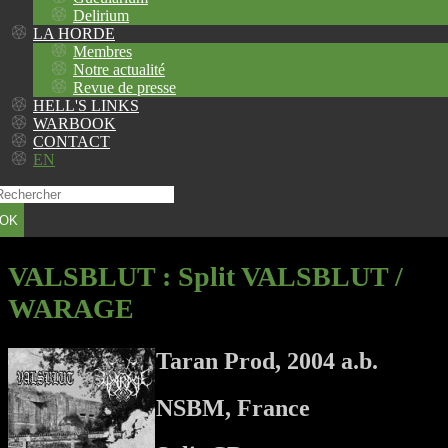
Delirium
LA HORDE
Membres
Notre actualité
Revue de presse
HELL'S LINKS
WARBOOK
CONTACT
EN
OK
VALSBLUT
: Split VALSBLUT /
WARAGE
Taran Prod, 2004 a.b.
NSBM, France