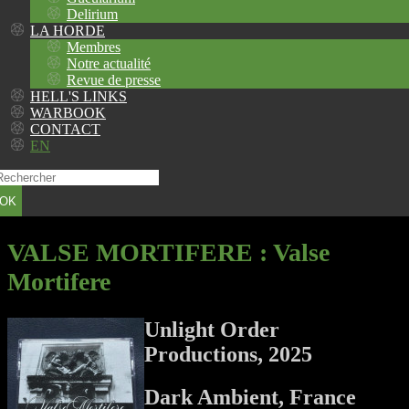
Delirium
LA HORDE
Membres
Notre actualité
Revue de presse
HELL'S LINKS
WARBOOK
CONTACT
EN
OK
VALSE MORTIFERE
: Valse
Mortifere
Unlight Order
Productions, 2025
Dark Ambient, France