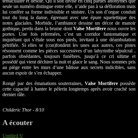
tentaculaire et désolé. Qu’il soit divisé en cinq parties anonymes que
seule un numéro distingue entre elle, n’aide pas à sa défloration mais
lui confère sa forme indivisible et sinistre. Un son d’orgue conduit
tout du long la danse, égrenant avec une épure squelettique des
notes glaciales. Morbide, l’ambiance dessine un décor de manoir
gothique, perdu dans la brume dont
Valse Mortifere
nous ouvre les
portes. Une fois refermées, c’est un corridor fantomatique et
inquiétant qui s’étale sous nos pieds, invitant à une déambulation
pétrifiée. Si elles se (con)fondent les unes aux autres, ces pistes
résonnent comme les pièces successives d’un labyrinthe sépulcral ,
parfois obsédantes, toujours funèbres, jusqu’à ce cri ultime et
possédé qui vient déchirer la nuit et glace le sang. Nous sommes pris
au piège entre les murs d’une bâtisse aux secrets indicibles, sans
aucun espoir de s’en échapper.
Rongé par des émanations souterraines,
Valse Mortifere
possède
cette capacité à hanter le pèlerin longtemps après avoir craché son
dernier râle.
Childeric Thor - 8/10
A écouter
Untitled V