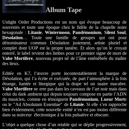
Album Tape
Unlight Order Productions est un nom qui évoque beaucoup de
souvenirs et toute une époque chez le fidèle de la chapelle noire
hexagonale :
Litanie
,
Wintermoon
,
Pandémonium
,
Silent Soul
,
Désolation
… Toute une famille de groupes qui ont pour
dénominateur commun Désolation justement, artiste pluriel et
complet dont UOP est la propre tanière. Et alors qu’on le croyait
enterré, le label revient des limbes pour ce premier signe de mort de
Valse Mortifere
, nouveau projet né de l’âme enténébrée du maître
des lieux.
Editée en K7, l’œuvre porte incontestablement la marque de
Désolation, qui l’a écrite et exécutée, de part l’atmosphère à la fois
étrange, hantée et liturgique qui la drape tel un suaire macabre.
Valse Mortifere
ne erre pas dans les caveaux de l’art noir mais dans
celui du dark ambient qui depuis toujours compose en partie l’ADN
du musicien, comme en témoignent
Pandémonium
,
Lueur Mort
e
ou le "Ad Absolutam Essentiae" de
Litanie
. Si elle s’en rapproche
bien évidemment, cette nouvelle entité n’en est pas moins différente
dans sa noirceur électronique à la fois pulsative et obscure.
L’objet a quelque chose d’un retable qui se déplie progressivement,