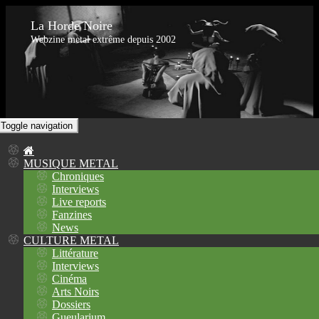
La Horde Noire
Webzine metal extrême depuis 2002
Toggle navigation
MUSIQUE METAL
Chroniques
Interviews
Live reports
Fanzines
News
CULTURE METAL
Littérature
Interviews
Cinéma
Arts Noirs
Dossiers
Gueularium