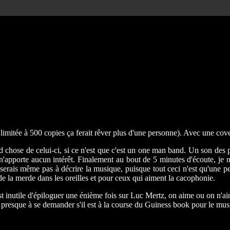
limitée à 500 copies ça ferait rêver plus d'une personne). Avec une cove
d chose de celui-ci, si ce n'est que c'est un one man band. Un son des p
 n'apporte aucun intérêt. Finalement au bout de 5 minutes d'écoute, je 
erais même pas à décrire la musique, puisque tout ceci n'est qu'une pe
 de la merde dans les oreilles et pour ceux qui aiment la cacophonie.
est inutile d'épiloguer une énième fois sur Luc Mertz, on aime ou on n'
presque à se demander s'il est à la course du Guiness book pour le mus