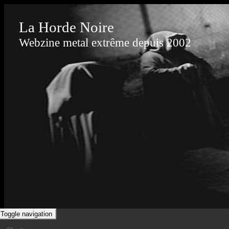
La Horde Noire
Webzine metal extrême depuis 2002
Toggle navigation