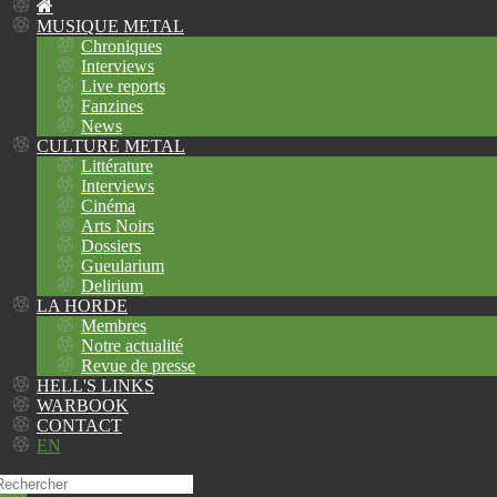
MUSIQUE METAL
Chroniques
Interviews
Live reports
Fanzines
News
CULTURE METAL
Littérature
Interviews
Cinéma
Arts Noirs
Dossiers
Gueularium
Delirium
LA HORDE
Membres
Notre actualité
Revue de presse
HELL'S LINKS
WARBOOK
CONTACT
EN