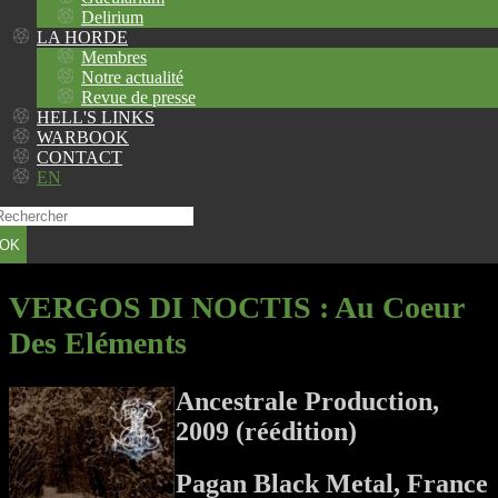
Delirium
LA HORDE
Membres
Notre actualité
Revue de presse
HELL'S LINKS
WARBOOK
CONTACT
EN
OK
VERGOS DI NOCTIS
: Au Coeur
Des Eléments
Ancestrale Production,
2009 (réédition)
Pagan Black Metal, France