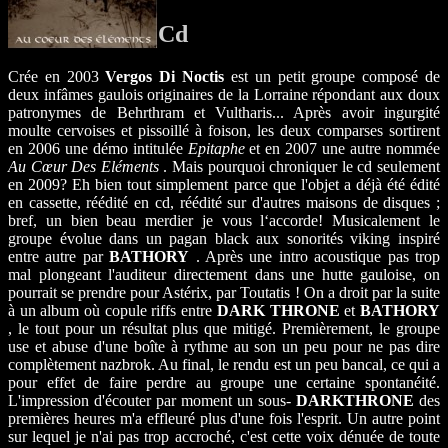
Cd
Crée en 2003
Vergos Di Noctis
est un petit groupe composé de
deux infâmes gaulois originaires de la Lorraine répondant aux doux
patronymes de Behrthram et Vultharis... Après avoir ingurgité
moulte cervoises et pissoillé à foison, les deux comparses sortirent
en 2006 une démo intitulée
Epitaphe
et en 2007 une autre nommée
Au Cœur Des Eléments
. Mais pourquoi chroniquer le cd seulement
en 2009? Eh bien tout simplement parce que l'objet a déjà été édité
en cassette, réédité en cd, réédité sur d'autres maisons de disques ;
bref, un bien beau merdier je vous l‘accorde! Musicalement le
groupe évolue dans un pagan black aux sonorités viking inspiré
entre autre par
BATHORY
. Après une intro acoustique pas trop
mal plongeant l'auditeur directement dans une hutte gauloise, on
pourrait se prendre pour Astérix, par Toutatis ! On a droit par la suite
à un album où copule riffs entre
DARK THRONE
et
BATHORY
, le tout pour un résultat plus que mitigé. Premièrement, le groupe
use et abuse d'une boîte à rythme au son un peu pour ne pas dire
complètement nazbrok. Au final, le rendu est un peu bancal, ce qui a
pour effet de faire perdre au groupe une certaine spontanéité.
L'impression d'écouter par moment un sous-
DARKTHRONE
des
premières heures m'a effleuré plus d'une fois l'esprit. Un autre point
sur lequel je n'ai pas trop accroché, c'est cette voix dénuée de toute