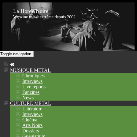
La Horde Noire
Webzine metal extrême depuis 2002
Toggle navigation
MUSIQUE METAL
Chroniques
Interviews
Live reports
Fanzines
News
CULTURE METAL
Littérature
Interviews
Cinéma
Arts Noirs
Dossiers
Gueularium