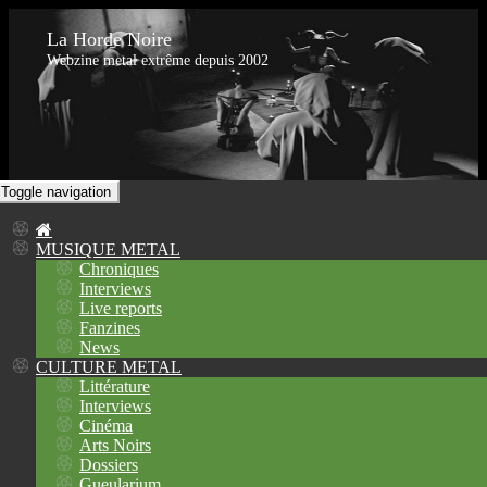
La Horde Noire
Webzine metal extrême depuis 2002
Toggle navigation
MUSIQUE METAL
Chroniques
Interviews
Live reports
Fanzines
News
CULTURE METAL
Littérature
Interviews
Cinéma
Arts Noirs
Dossiers
Gueularium