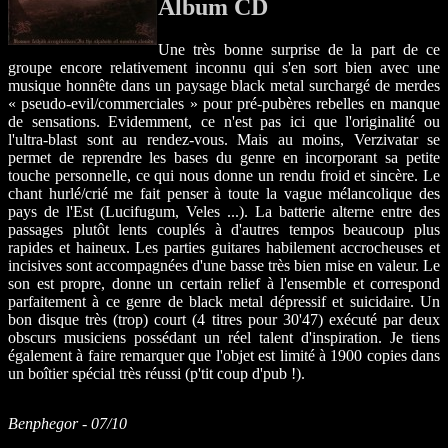
Album CD
Une très bonne surprise de la part de ce
groupe encore relativement inconnu qui s'en sort bien avec une
musique honnête dans un paysage black metal surchargé de merdes
« pseudo-evil/commerciales » pour pré-pubères rebelles en manque
de sensations. Evidemment, ce n'est pas ici que l'originalité ou
l'ultra-blast sont au rendez-vous. Mais au moins, Verzivatar se
permet de reprendre les bases du genre en incorporant sa petite
touche personnelle, ce qui nous donne un rendu froid et sincère. Le
chant hurlé/crié me fait penser à toute la vague mélancolique des
pays de l'Est (Lucifugum, Veles ...). La batterie alterne entre des
passages plutôt lents couplés à d'autres tempos beaucoup plus
rapides et haineux. Les parties guitares habilement accrocheuses et
incisives sont accompagnées d'une basse très bien mise en valeur. Le
son est propre, donne un certain relief à l'ensemble et correspond
parfaitement à ce genre de black metal dépressif et suicidaire. Un
bon disque très (trop) court (4 titres pour 30'47) exécuté par deux
obscurs musiciens possédant un réel talent d'inspiration. Je tiens
également à faire remarquer que l'objet est limité à 1900 copies dans
un boîtier spécial très réussi (p'tit coup d'pub !).
Benphegor - 07/10