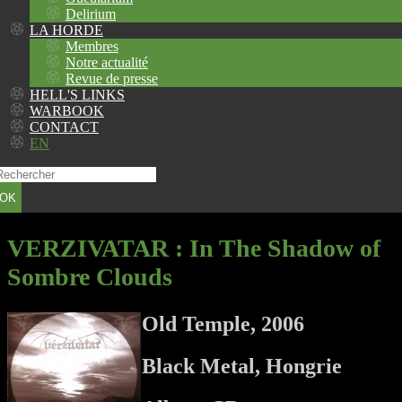
Delirium
LA HORDE
Membres
Notre actualité
Revue de presse
HELL'S LINKS
WARBOOK
CONTACT
EN
OK
VERZIVATAR
: In The Shadow of
Sombre Clouds
Old Temple, 2006
Black Metal, Hongrie