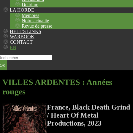
Delirium
LA HORDE
Membres
Notre actualité
Revue de presse
HELL'S LINKS
WARBOOK
CONTACT
EN
OK
VILLES ARDENTES
: Années
rouges
France, Black Death Grind
/ Heart Of Metal
Productions, 2023