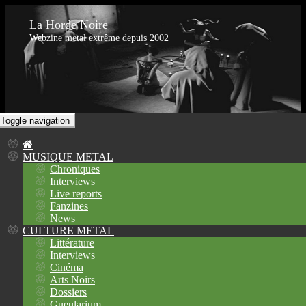
La Horde Noire
Webzine metal extrême depuis 2002
Toggle navigation
MUSIQUE METAL
Chroniques
Interviews
Live reports
Fanzines
News
CULTURE METAL
Littérature
Interviews
Cinéma
Arts Noirs
Dossiers
Gueularium