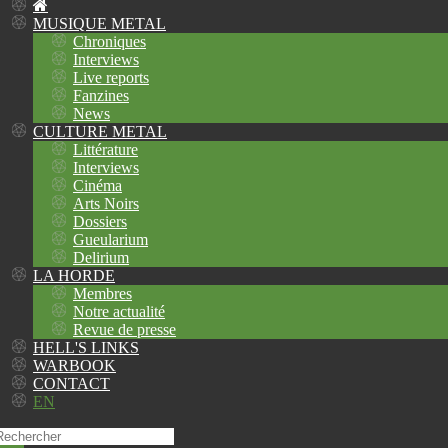
MUSIQUE METAL
Chroniques
Interviews
Live reports
Fanzines
News
CULTURE METAL
Littérature
Interviews
Cinéma
Arts Noirs
Dossiers
Gueularium
Delirium
LA HORDE
Membres
Notre actualité
Revue de presse
HELL'S LINKS
WARBOOK
CONTACT
EN