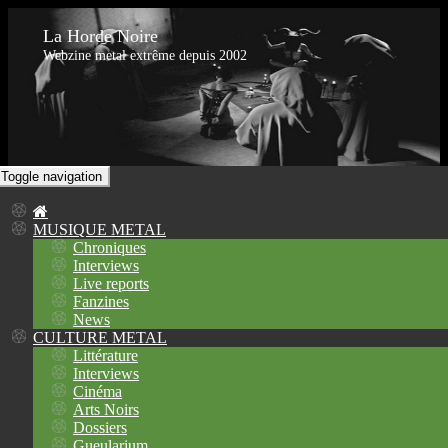
La Horde Noire
Webzine metal extrême depuis 2002
Toggle navigation
MUSIQUE METAL
Chroniques
Interviews
Live reports
Fanzines
News
CULTURE METAL
Littérature
Interviews
Cinéma
Arts Noirs
Dossiers
Gueularium