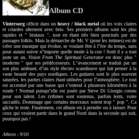
Album CD
Vintersorg
officie dans un
heavy / black metal
où les voix claires
et criardes alternent avec brio. Ses premiers albums sont les plus
rapides et " brutaux ", tout en étant très bien ponctués par des
passages folklo. Mais la démarche de Mr. V (pour les intimes) est de
créer une musique qui évolue, se voulant être à l''ère du temps, sans
pour autant suivre n''importe quelle mode à la con ! Sorti il y a tout
juste un an,
Vision From The Spiritual Generator
est donc plus "
moderne " que ses prédécesseurs. L''avancement se traduit par un
son plus ambiant, d''un style électro scandinave qui fait penser à la
vaste beauté des pays nordiques. Les guitares sont le plus souvent
saturées, les parties claires étant utilisées pour l''atmosphère. Le tout
est accentué par une basse qui s''entend à plusieurs kilomètres à la
ronde ! Normal puisqu''elle est jouée par Steve Di Giorgio connu
pour son talent. Les rythmes sont soutenus, parfois lents, voire
saccadés. Dommage que certains morceaux soient trop " pop ". Ca
gâche le reste. Finalement, cet album est à prendre ou à laisser. Pour
ceux qui veulent partir dans le grand Nord dans la seconde qui suit,
pourquoi pas !
Atheos - 9/10