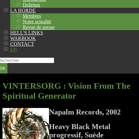
Delirium
LA HORDE
Membres
Notre actualité
Revue de presse
HELL'S LINKS
WARBOOK
CONTACT
EN
OK
VINTERSORG
: Vision From The
Spiritual Generator
Napalm Records, 2002
Heavy Black Metal
progressif, Suède