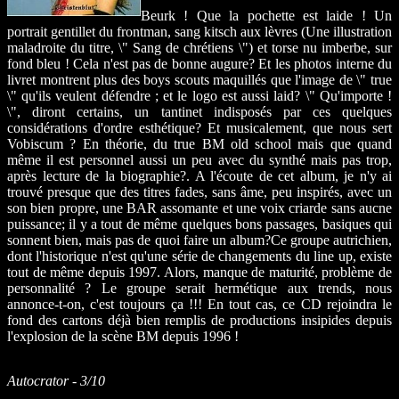
Beurk ! Que la pochette est laide ! Un
portrait gentillet du frontman, sang kitsch aux lèvres (Une illustration
maladroite du titre, \" Sang de chrétiens \") et torse nu imberbe, sur
fond bleu ! Cela n'est pas de bonne augure? Et les photos interne du
livret montrent plus des boys scouts maquillés que l'image de \" true
\" qu'ils veulent défendre ; et le logo est aussi laid? \" Qu'importe !
\", diront certains, un tantinet indisposés par ces quelques
considérations d'ordre esthétique? Et musicalement, que nous sert
Vobiscum ? En théorie, du true BM old school mais que quand
même il est personnel aussi un peu avec du synthé mais pas trop,
après lecture de la biographie?. A l'écoute de cet album, je n'y ai
trouvé presque que des titres fades, sans âme, peu inspirés, avec un
son bien propre, une BAR assomante et une voix criarde sans aucne
puissance; il y a tout de même quelques bons passages, basiques qui
sonnent bien, mais pas de quoi faire un album?Ce groupe autrichien,
dont l'historique n'est qu'une série de changements du line up, existe
tout de même depuis 1997. Alors, manque de maturité, problème de
personnalité ? Le groupe serait hermétique aux trends, nous
annonce-t-on, c'est toujours ça !!! En tout cas, ce CD rejoindra le
fond des cartons déjà bien remplis de productions insipides depuis
l'explosion de la scène BM depuis 1996 !
Autocrator - 3/10