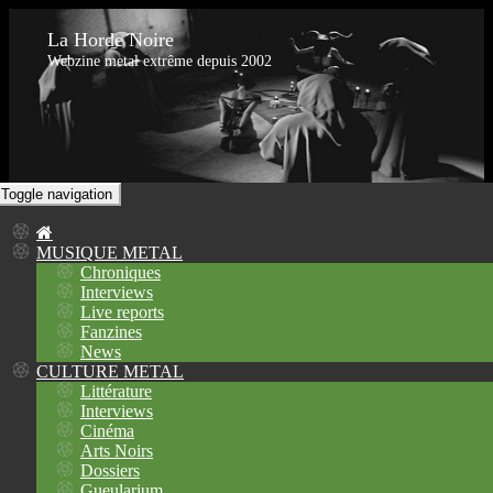
La Horde Noire
Webzine metal extrême depuis 2002
Toggle navigation
MUSIQUE METAL
Chroniques
Interviews
Live reports
Fanzines
News
CULTURE METAL
Littérature
Interviews
Cinéma
Arts Noirs
Dossiers
Gueularium