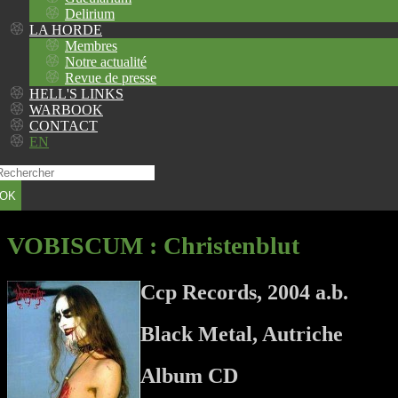
Delirium
LA HORDE
Membres
Notre actualité
Revue de presse
HELL'S LINKS
WARBOOK
CONTACT
EN
OK
VOBISCUM
: Christenblut
Ccp Records, 2004 a.b.
Black Metal, Autriche
Album CD