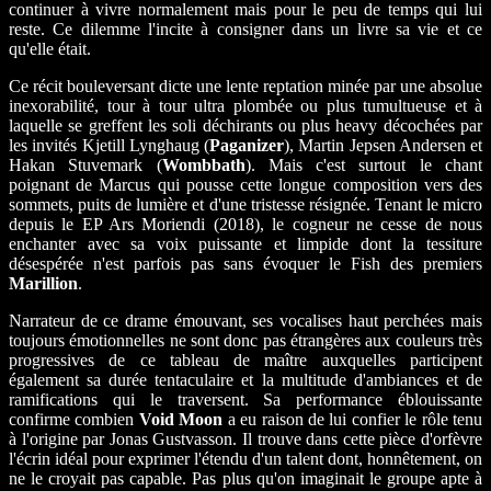
continuer à vivre normalement mais pour le peu de temps qui lui
reste. Ce dilemme l'incite à consigner dans un livre sa vie et ce
qu'elle était.
Ce récit bouleversant dicte une lente reptation minée par une absolue
inexorabilité, tour à tour ultra plombée ou plus tumultueuse et à
laquelle se greffent les soli déchirants ou plus heavy décochées par
les invités Kjetill Lynghaug (
Paganizer
), Martin Jepsen Andersen et
Hakan Stuvemark (
Wombbath
). Mais c'est surtout le chant
poignant de Marcus qui pousse cette longue composition vers des
sommets, puits de lumière et d'une tristesse résignée. Tenant le micro
depuis le EP Ars Moriendi (2018), le cogneur ne cesse de nous
enchanter avec sa voix puissante et limpide dont la tessiture
désespérée n'est parfois pas sans évoquer le Fish des premiers
Marillion
.
Narrateur de ce drame émouvant, ses vocalises haut perchées mais
toujours émotionnelles ne sont donc pas étrangères aux couleurs très
progressives de ce tableau de maître auxquelles participent
également sa durée tentaculaire et la multitude d'ambiances et de
ramifications qui le traversent. Sa performance éblouissante
confirme combien
Void Moon
a eu raison de lui confier le rôle tenu
à l'origine par Jonas Gustvasson. Il trouve dans cette pièce d'orfèvre
l'écrin idéal pour exprimer l'étendu d'un talent dont, honnêtement, on
ne le croyait pas capable. Pas plus qu'on imaginait le groupe apte à