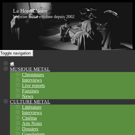
La Horde Noire
Webzine metal extrême depuis 2002
Toggle navigation
MUSIQUE METAL
Chroniques
Interviews
Live reports
Fanzines
News
CULTURE METAL
Littérature
Interviews
Cinéma
Arts Noirs
Dossiers
Gueularium