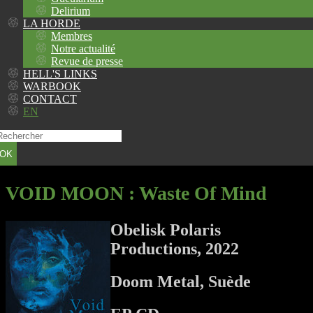
Delirium
LA HORDE
Membres
Notre actualité
Revue de presse
HELL'S LINKS
WARBOOK
CONTACT
EN
OK
VOID MOON
: Waste Of Mind
Obelisk Polaris
Productions, 2022
Doom Metal, Suède