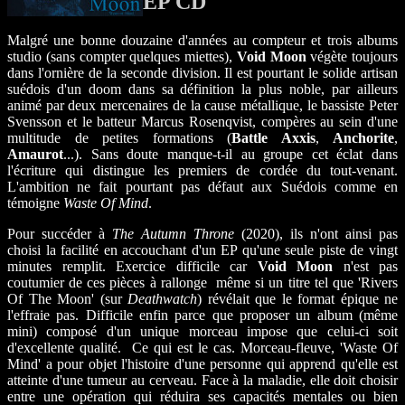
EP CD
Malgré une bonne douzaine d'années au compteur et trois albums
studio (sans compter quelques miettes),
Void Moon
végète toujours
dans l'ornière de la seconde division. Il est pourtant le solide artisan
suédois d'un doom dans sa définition la plus noble, par ailleurs
animé par deux mercenaires de la cause métallique, le bassiste Peter
Svensson et le batteur Marcus Rosenqvist, compères au sein d'une
multitude de petites formations (
Battle Axxis
,
Anchorite
,
Amaurot
...). Sans doute manque-t-il au groupe cet éclat dans
l'écriture qui distingue les premiers de cordée du tout-venant.
L'ambition ne fait pourtant pas défaut aux Suédois comme en
témoigne
Waste Of Mind
.
Pour succéder à
The Autumn Throne
(2020), ils n'ont ainsi pas
choisi la facilité en accouchant d'un EP qu'une seule piste de vingt
minutes remplit. Exercice difficile car
Void Moon
n'est pas
coutumier de ces pièces à rallonge même si un titre tel que 'Rivers
Of The Moon' (sur
Deathwatch
) révélait que le format épique ne
l'effraie pas. Difficile enfin parce que proposer un album (même
mini) composé d'un unique morceau impose que celui-ci soit
d'excellente qualité. Ce qui est le cas. Morceau-fleuve, 'Waste Of
Mind' a pour objet l'histoire d'une personne qui apprend qu'elle est
atteinte d'une tumeur au cerveau. Face à la maladie, elle doit choisir
entre une opération qui réduira ses capacités mentales ou bien