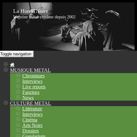
La Horde Noire
Webzine metal extrême depuis 2002
Toggle navigation
MUSIQUE METAL
Chroniques
Interviews
Live reports
Fanzines
News
CULTURE METAL
Littérature
Interviews
Cinéma
Arts Noirs
Dossiers
Gueularium