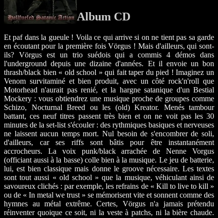
Album CD
Et paf dans la gueule ! Voila ce qui arrive si on ne tient pas sa garde
en écoutant pour la première fois Vörgus ! Mais d'ailleurs, qui sont-
ils? Vörgus est un trio suédois qui a commis 4 démos dans
l'underground depuis une dizaine d'années. Et il envoie un bon
thrash/black bien « old school » qui fait taper du pied ! Imaginez un
Venom survitaminé et bien produit, avec un côté rock'n'roll que
Motorhead n'aurait pas renié, et la hargne satanique d'un Bestial
Mockery : vous obtiendrez une musique proche de groupes comme
Schizo, Nocturnal Breed ou les (old) Kreator. Menés tambour
battant, ces neuf titres passent très bien et on ne voit pas les 30
minutes de la set-list s'écouler : des rythmiques basiques et nerveuses
ne laissent aucun temps mort. Nul besoin de s'encombrer de soli,
d'ailleurs, car ses riffs sont bâtis pour être instantanément
accrocheurs. La voix punk/black arrachée de Nenne Vorgus
(officiant aussi à la basse) colle bien à la musique. Le jeu de batterie,
lui, est bien classique mais donne le groove nécessaire. Les textes
sont tout aussi « old school » que la musique, véhiculant ainsi de
savoureux clichés : par exemple, les refrains de « Kill to live to kill »
ou de « In metal we trust » se mémorisent vite et sonnent comme des
hymnes au métal extrême. Certes, Vörgus n'a jamais prétendu
réinventer quoique ce soit, ni la veste à patchs, ni la bière chaude.