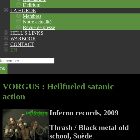
Delirium
LA HORDE
Membres
Notre actualité
Revue de presse
HELL'S LINKS
WARBOOK
CONTACT
EN
OK
VORGUS
: Hellfueled satanic
action
Inferno records, 2009
Thrash / Black metal old
school, Suède