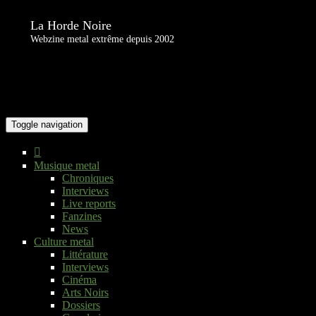
La Horde Noire
Webzine metal extrême depuis 2002
Toggle navigation
Musique metal
Chroniques
Interviews
Live reports
Fanzines
News
Culture metal
Littérature
Interviews
Cinéma
Arts Noirs
Dossiers