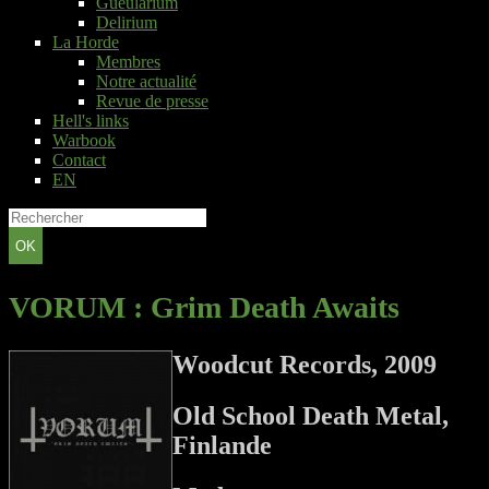
Gueularium
Delirium
La Horde
Membres
Notre actualité
Revue de presse
Hell's links
Warbook
Contact
EN
OK
VORUM
: Grim Death Awaits
Woodcut Records, 2009
Old School Death Metal,
Finlande