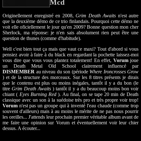
Mcd
Originellement enregistré en 2008,
Grim Death Awaits
n'est autre
que la deuxième démo de ce trio finlandais. Pourquoi cette démo ne
voit elle oficiellement le jour qu'en 2009? Bonne question mon cher
Sherlock, ma réponse: je n'en sais absolument rien peut être une
question de thunes (comme d'habitude).
Well c'est bien tout ça mais que vaut ce maxi? Tout d'abord si vous
pensiez avoir à faire à du black en regardant la pochette laissez-moi
vous dire que vous vous plantez totalement! En effet,
Vorum
joue
un Death Metal Old School clairement influencé par
DISMEMBER
au niveau du son (période
Where
Ironcrosses Grow
) et de la structure des morceaux. Sur les 8 titres présents je dirais
que le contenu est plus ou moins inégales, tantôt il y a du bon (le
titre
Grim Death Awaits
) tantôt il y a du beaucoup moins bon voir
chiant (
Eyes Burning Red
). Au final, on se tape 20 min de Death
classique avec un son à la suédoise très pro et très propre voir trop!
Vorum
n'est pas un groupe qui à inventé l'eau chaude (comme trop
souvent d'ailleurs) mais à au moins le mérite de ne pas nous pourrir
les oreilles... J'attends leur prochain premier véritable album avant de
me faire une opinion sur Vorum et éventuellement voir leur chier
dessus. A écouter...