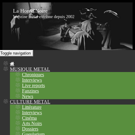
La Horde Noire
Webzine metal extrême depuis 2002
Toggle navigation
MUSIQUE METAL
Chroniques
Interviews
Live reports
Fanzines
News
CULTURE METAL
Littérature
Interviews
Cinéma
Arts Noirs
Dossiers
Gueularium