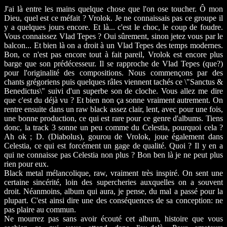
J'ai là entre les mains quelque chose que l'on ose toucher. Ô mon
Dieu, quel est ce méfait ? Vrolok. Je ne connaissais pas ce groupe il
y a quelques jours encore. Et là... c'est le choc, le coup de foudre.
Vous connaissez Vlad Tepes ? Oui sûrement, sinon jetez vous par le
balcon... Et bien là on a droit à un Vlad Tepes des temps modernes.
Bon, ce n'est pas encore tout à fait pareil, Vrolok est encore plus
barge que son prédécesseur. Il se rapproche de Vlad Tepes (que?)
pour l'originalité des compositions. Nous commençons par des
chants grégoriens puis quelques râles viennent tachés ce \"Sanctus &
Benedictus\" suivi d'un superbe son de cloche. Vous allez me dire
que c'est du déjà vu ? Et bien non ça sonne vraiment autrement. On
rentre ensuite dans un raw black assez clair, lent, avec pour une fois,
une bonne production, ce qui est rare pour ce genre d'albums. Tiens
donc, la track 3 sonne un peu comme du Celestia, pourquoi cela ?
Ah ok ; D. (Diabolus), gourou de Vrolok, joue également dans
Celestia, ce qui est forcément un gage de qualité. Quoi ? Il y en a
qui ne connaisse pas Celestia non plus ? Bon ben là je ne peut plus
rien pour eux.
Black metal mélancolique, raw, vraiment très inspiré. On sent une
certaine sincérité, loin des supercheries auxquelles on a souvent
droit. Néanmoins, album qui aura, je pense, du mal a passé pour la
plupart. C'est ainsi dire une des conséquences de sa conception: ne
pas plaire au commun.
Ne mourrez pas sans avoir écouté cet album, histoire que vous