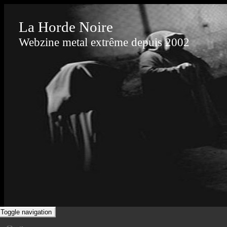
La Horde Noire
Webzine metal extrême depuis 2002
Toggle navigation