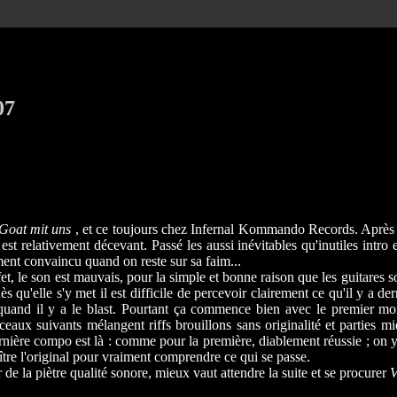
07
Goat mit uns
, et ce toujours chez Infernal Kommando Records. Après so
est relativement décevant. Passé les aussi inévitables qu'inutiles intro et
ent convaincu quand on reste sur sa faim...
, le son est mauvais, pour la simple et bonne raison que les guitares so
 qu'elle s'y met il est difficile de percevoir clairement ce qu'il y a d
e quand il y a le blast. Pourtant ça commence bien avec le premier mor
ux suivants mélangent riffs brouillons sans originalité et parties mi
nière compo est là : comme pour la première, diablement réussie ; on y
tre l'original pour vraiment comprendre ce qui se passe.
de la piètre qualité sonore, mieux vaut attendre la suite et se procurer
V