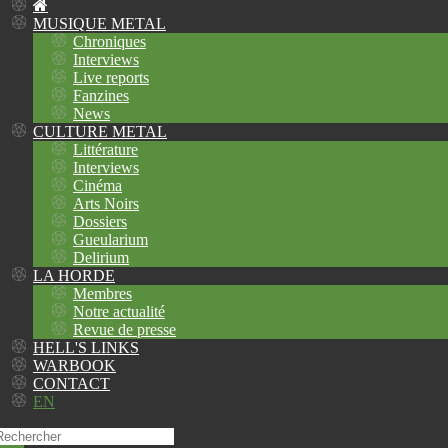
MUSIQUE METAL
Chroniques
Interviews
Live reports
Fanzines
News
CULTURE METAL
Littérature
Interviews
Cinéma
Arts Noirs
Dossiers
Gueularium
Delirium
LA HORDE
Membres
Notre actualité
Revue de presse
HELL'S LINKS
WARBOOK
CONTACT
EN