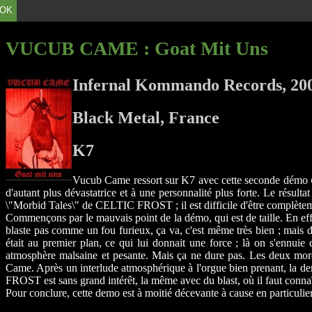
OK
VUCUB CAME
: Goat Mit Uns
Infernal Kommando Records, 20
Black Metal, France
K7
Vucub Came ressort sur K7 avec cette seconde démo
d'autant plus dévastatrice et à une personnalité plus forte. Le résultat 
\"Morbid Tales\" de CELTIC FROST ; il est difficile d'être complètem
Commençons par le mauvais point de la démo, qui est de taille. En effet
blaste pas comme un fou furieux, ça va, c'est même très bien ; mais dès
était au premier plan, ce qui lui donnait une force ; là on s'ennui
atmosphère malsaine et pesante. Mais ça ne dure pas. Les deux morcea
Came. Après un interlude atmosphérique à l'orgue bien prenant, la der
FROST est sans grand intérêt, la même avec du blast, où il faut connaî
Pour conclure, cette demo est à moitié décevante à cause en particulier 