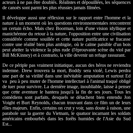
acteurs à ne pas être doublés. Réalistes et dépouillées, les séquences
de canoës sont parmi les plus réussies jamais filmées.
Il développe aussi une réflexion sur le rapport entre l'homme et la
nature à un moment où les questions environnementales rencontrent
un certain écho. Mais chez Boorman, loin d'une vision idyllique et
manichéenne du retour à la nature, l'opposition entre une civilisation
considérée comme souillée et cette nature purificatrice se fracasse
contre une réalité bien plus ambigüe, où le calme paisible d'un bois
peut abriter la violence la plus rude (l'éprouvante scène du viol par
Bill McKinney) et à contrario, la ville devenir un refuge rassurant.
De ce périple pas vraiment initiatique, aucun des héros ne reviendra
indemne. Drew trouvera la mort, Boddy sera violé, Lewis perdra
une part de sa virilité dans une inévitable amputation et surtout Ed
va peu à peu muter de l'homme intellectuel à l'animal traqué obligé
de tuer pour survivre. La dernière image, inoubliable, laisse à penser
que cette aventure le hantera jusqu'à la fin de ses jours. Tous les
comédiens sont parfaits, desquels se détachent bien entendu Jon
Voight et Burt Reynolds, chacun trouvant dans ce film un de leurs
rôles majeurs. Enfin, certains on crut y voir, sans doute à raison, une
parabole sur la guerre du Vietnam, le quatuor incarnant les soldats
américains embourbés dans les forêts humides de l'Asie du Sud
Est...