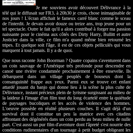
Je me souviens avoir découvert Délivrance à la
télé qui le diffusait sur FR3, à 20h30 je crois, chose inimaginable de
nos jours ! L'écran affichait le fameux carré blanc comme le sceau
de l'interdit. Je devais avoir douze ou treize ans, trop jeune pour un
tel spectacle. Outre le fait qu'il a alors contribué à forger ma passion
naissante pour le cinéma aux côtés des Dirty Harry, Bullitt et autre
Justicier dans la ville, ce film m'a quand même bien retourné les
tripes. Et quelque soit l'âge, il est de ces objets pelliculés qui vous
marquent à tout jamais. Il y a de quoi.
Que nous raconte John Boorman ? Quatre copains s'aventurent dans
un coin sauvage de l'Amérique très profonde pour descendre en
canoë une rivière condamnée prochainement à être ensevelie. Ils
débarquent dans un village peuplés de bouseux dont la
consanguinité frappe aux yeux. Parmi eux se trouve cet enfant
attardé jouant du banjo qui donne lieu à la scène la plus culte de
Délivrance, instant précieux plein de lyrisme surgissant au milieu de
la laideur à l'image d'un film tout du long écartelé entre la quiétude
de paysages bucoliques et les accès de violence des hommes.
L'oeuvre possède en réalité plusieurs couches. Il s'agit déjà d'un
survival dont il constitue un peu la matrice avec ces citadins
affrontant des dégénérés dans un coin perdu au beau milieu de nulle
part. C'est aussi un pur film d'aventure dont l'âpreté s'est nourrie des
conditions rudimentaires d'un tournage à petit budget obligeant les