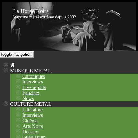
La Horde Noire
Webzine metal extrême depuis 2002
Toggle navigation
MUSIQUE METAL
Chroniques
Interviews
Live reports
Fanzines
News
CULTURE METAL
Littérature
Interviews
Cinéma
Arts Noirs
Dossiers
Gueularium