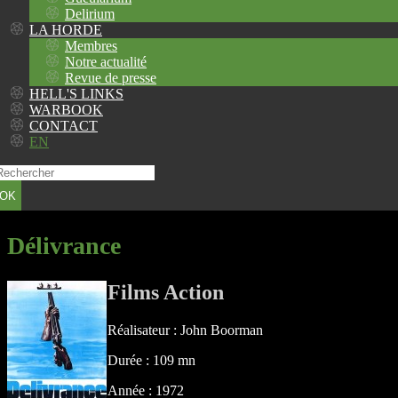
Delirium
LA HORDE
Membres
Notre actualité
Revue de presse
HELL'S LINKS
WARBOOK
CONTACT
EN
OK
Délivrance
Films Action
Réalisateur : John Boorman
Durée : 109 mn
Année : 1972