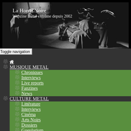
La Horde Noire
Webzine metal extrême depuis 2002
Toggle navigation
MUSIQUE METAL
Chroniques
Interviews
Live reports
Fanzines
News
CULTURE METAL
Littérature
Interviews
Cinéma
Arts Noirs
Dossiers
Gueularium