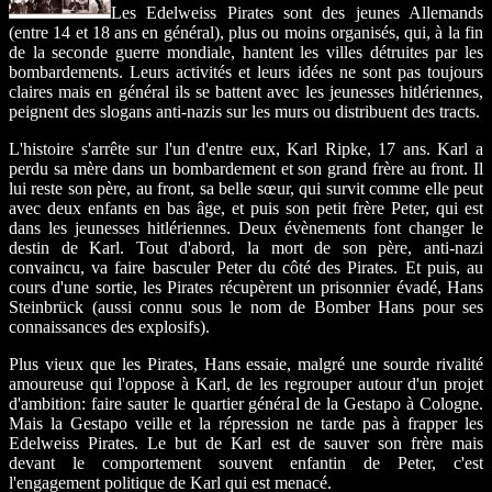
Les Edelweiss Pirates sont des jeunes Allemands
(entre 14 et 18 ans en général), plus ou moins organisés, qui, à la fin
de la seconde guerre mondiale, hantent les villes détruites par les
bombardements. Leurs activités et leurs idées ne sont pas toujours
claires mais en général ils se battent avec les jeunesses hitlériennes,
peignent des slogans anti-nazis sur les murs ou distribuent des tracts.
L'histoire s'arrête sur l'un d'entre eux, Karl Ripke, 17 ans. Karl a
perdu sa mère dans un bombardement et son grand frère au front. Il
lui reste son père, au front, sa belle sœur, qui survit comme elle peut
avec deux enfants en bas âge, et puis son petit frère Peter, qui est
dans les jeunesses hitlériennes. Deux évènements font changer le
destin de Karl. Tout d'abord, la mort de son père, anti-nazi
convaincu, va faire basculer Peter du côté des Pirates. Et puis, au
cours d'une sortie, les Pirates récupèrent un prisonnier évadé, Hans
Steinbrück (aussi connu sous le nom de Bomber Hans pour ses
connaissances des explosifs).
Plus vieux que les Pirates, Hans essaie, malgré une sourde rivalité
amoureuse qui l'oppose à Karl, de les regrouper autour d'un projet
d'ambition: faire sauter le quartier général de la Gestapo à Cologne.
Mais la Gestapo veille et la répression ne tarde pas à frapper les
Edelweiss Pirates. Le but de Karl est de sauver son frère mais
devant le comportement souvent enfantin de Peter, c'est
l'engagement politique de Karl qui est menacé.