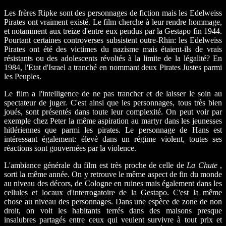
Les frères Ripke sont des personnages de fiction mais les Edelweiss
Pirates ont vraiment existé. Le film cherche à leur rendre hommage,
et notamment aux treize d'entre eux pendus par la Gestapo fin 1944.
Pourtant certaines controverses subsistent outre-Rhin: les Edelweiss
Pirates ont été des victimes du nazisme mais étaient-ils de vrais
résistants ou des adolescents révoltés à la limite de la légalité? En
1984, l'Etat d'Israel a tranché en nommant deux Pirates Justes parmi
les Peuples.
Le film a l'intelligence de ne pas trancher et de laisser le soin au
spectateur de juger. C'est ainsi que les personnages, tous très bien
joués, sont présentés dans toute leur complexité. On peut voir par
exemple chez Peter la même aspiration au martyr dans les jeunesses
hitlériennes que parmi les pirates. Le personnage de Hans est
intéressant également: élevé dans un régime violent, toutes ses
réactions sont gouvernées par la violence.
L'ambiance générale du film est très proche de celle de
La Chute
,
sorti la même année. On y retrouve le même aspect de fin du monde
au niveau des décors, de Cologne en ruines mais également dans les
cellules et locaux d'interrogatoire de la Gestapo. C'est la même
chose au niveau des personnages. Dans une espèce de zone de non
droit, on voit les habitants terrés dans des maisons presque
insalubres partagés entre ceux qui veulent survivre à tout prix et