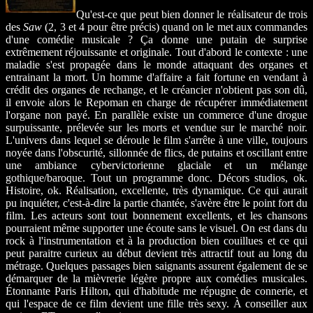
Qu'est-ce que peut bien donner le réalisateur de trois
des
Saw
(2, 3 et 4 pour être précis) quand on le met aux commandes
d'une comédie musicale ? Ça donne une putain de surprise
extrêmement réjouissante et originale. Tout d'abord le contexte : une
maladie s'est propagée dans le monde attaquant des organes et
entrainant la mort. Un homme d'affaire a fait fortune en vendant à
crédit des organes de rechange, et le créancier n'obtient pas son dû,
il envoie alors le Repoman en charge de récupérer immédiatement
l'organe non payé. En parallèle existe un commerce d'une drogue
surpuissante, prélevée sur les morts et vendue sur le marché noir.
L'univers dans lequel se déroule le film s'arrête à une ville, toujours
noyée dans l'obscurité, sillonnée de flics, de putains et oscillant entre
une ambiance cybervictorienne glaciale et un mélange
gothique/baroque. Tout un programme donc. Décors studios, ok.
Histoire, ok. Réalisation, excellente, très dynamique. Ce qui aurait
pu inquiéter, c'est-à-dire la partie chantée, s'avère être le point fort du
film. Les acteurs sont tout bonnement excellents, et les chansons
pourraient même supporter une écoute sans le visuel. On est dans du
rock à l'instrumentation et à la production bien couillues et ce qui
peut paraitre curieux au début devient très attractif tout au long du
métrage. Quelques passages bien saignants assurent également de se
démarquer de la mièvrerie légère propre aux comédies musicales.
Étonnante Paris Hilton, qui d'habitude me répugne de connerie, et
qui l'espace de ce film devient une fille très sexy. À conseiller aux