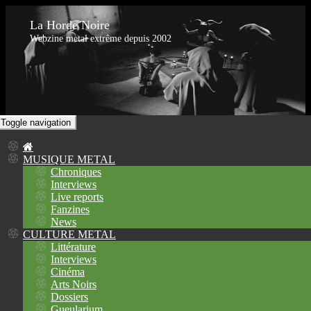
La Horde Noire
Webzine metal extrême depuis 2002
Toggle navigation
MUSIQUE METAL
Chroniques
Interviews
Live reports
Fanzines
News
CULTURE METAL
Littérature
Interviews
Cinéma
Arts Noirs
Dossiers
Gueularium