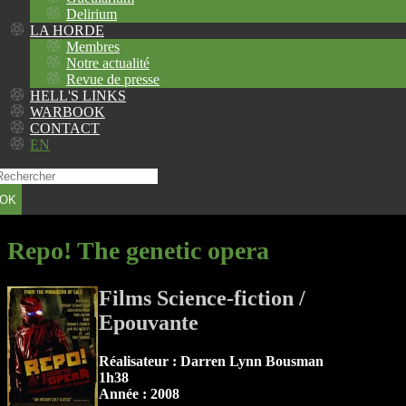
Delirium
LA HORDE
Membres
Notre actualité
Revue de presse
HELL'S LINKS
WARBOOK
CONTACT
EN
OK
Repo! The genetic opera
Films Science-fiction /
Epouvante
Réalisateur : Darren Lynn Bousman
1h38
Année : 2008