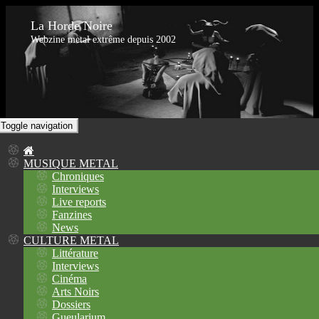
La Horde Noire
Webzine metal extrême depuis 2002
Toggle navigation
MUSIQUE METAL
Chroniques
Interviews
Live reports
Fanzines
News
CULTURE METAL
Littérature
Interviews
Cinéma
Arts Noirs
Dossiers
Gueularium