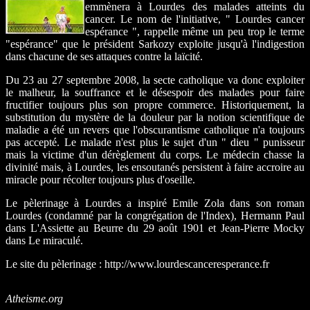
emmènera à Lourdes des malades atteints du
cancer. Le nom de l'initiative, " Lourdes cancer
espérance ", rappelle même un peu trop le terme
"espérance" que le président Sarkozy exploite jusqu'à l'indigestion
dans chacune de ses attaques contre la laïcité.
Du 23 au 27 septembre 2008, la secte catholique va donc exploiter
le malheur, la souffrance et le désespoir des malades pour faire
fructifier toujours plus son propre commerce. Historiquement, la
substitution du mystère de la douleur par la notion scientifique de
maladie a été un revers que l'obscurantisme catholique n'a toujours
pas accepté. Le malade n'est plus le sujet d'un " dieu " punisseur
mais la victime d'un dérèglement du corps. Le médecin chasse la
divinité mais, à Lourdes, les ensoutanés persistent à faire accroire au
miracle pour récolter toujours plus d'oseille.
Le pèlerinage à Lourdes a inspiré Emile Zola dans son roman
Lourdes (condamné par la congrégation de l'Index), Hermann Paul
dans L'Assiette au Beurre du 29 août 1901 et Jean-Pierre Mocky
dans Le miraculé.
Le site du pèlerinage : http://www.lourdescanceresperance.fr
Atheisme.org