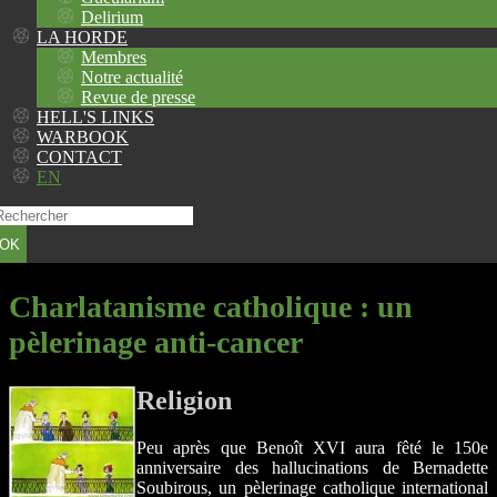
Delirium
LA HORDE
Membres
Notre actualité
Revue de presse
HELL'S LINKS
WARBOOK
CONTACT
EN
OK
Charlatanisme catholique : un
pèlerinage anti-cancer
Religion
Peu après que Benoît XVI aura fêté le 150e
anniversaire des hallucinations de Bernadette
Soubirous, un pèlerinage catholique international