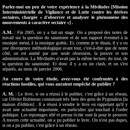
Parlez-moi un peu de votre expérience à la Miviludes [Mission
Interministérielle de Vigilance et de Lutte contre les dérives
sectaires, chargée « d'observer et analyser le phénomène des
mouvements à caractère sectaire »] .
A.M.
: Fin 2005, on y a fait un stage. On a proposé des notes de
travail sur la question du satanisme et de son rapport éventuel à la
musique metal, à la musique gothic. Et, comme je te disais, il y a eu
une divergence méthodologique avant tout, c'est-à-dire que de notre
côté, on est animé par une seule obsession, la preuve et son
administration. La Miviludes n'avait pas la même lecture, du tout, de
la question du satanisme. Et donc il y a eu un clash, et on s'est
séparés, au mois de janvier 2006.
Au cours de votre étude, avez-vous été confrontés à des
réactions hostiles, qui vous auraient empêché de publier ?
A. M.
: Le livre, si on a réussi à le publier, c'est grâce à un réseau,
car Olivier Bobineau connaissait très bien des gens de Pygmalion [la
maison d'édition] . Il a réussi à vendre le livre en rappelant qu'il y
avait une actualité importante, en particulier qui touchait à l'ordre
publique. Les reportages télé et presse écrite sont là pour le prouver.
A travers cette actualité, on a pu publier le livre. On n'est pas dupes,
si on a pu publier, c'est grâce à un réseau.