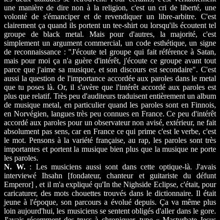
une manière de dire non à la religion, c'est un cri de liberté, une
volonté de s'émanciper et de revendiquer un libre-arbitre. C'est
clairement ça quand ils portent un tee-shirt ou lorsqu'ils écoutent tel
groupe de black metal. Mais pour d'autres, la majorité, c'est
simplement un argument commercial, un code esthétique, un signe
de reconnaissance : "J'écoute tel groupe qui fait référence à Satan,
mais pour moi ça n'a guère d'intérêt, j'écoute ce groupe avant tout
parce que j'aime sa musique, et son discours est secondaire". C'est
aussi la question de l'importance accordée aux paroles dans le metal
que tu poses là. Or, il s'avère que l'intérêt accordé aux paroles est
plus que relatif. Très peu d'auditeurs traduisent entièrement un album
de musique metal, en particulier quand les paroles sont en Finnois,
en Norvégien, langues très peu connues en France. Ce peu d'intérêt
accordé aux paroles pour un observateur non avisé, extérieur, ne fait
absolument pas sens, car en France ce qui prime c'est le verbe, c'est
le mot. Pensons à la variété française, au rap, les paroles sont très
importantes et portent la musique bien plus que la musique ne porte
les paroles.
N. W.
: Les musiciens aussi sont dans cette optique-là. J'avais
interviewé Ihsahn [fondateur, chanteur et guitariste du défunt
Emperor] , et il m'a expliqué qu'In the Nighside Eclipse, c'était, pour
caricaturer, des mots chouettes trouvés dans le dictionnaire. Il était
jeune à l'époque, son parcours a évolué depuis. Ça va même plus
loin aujourd'hui, les musiciens se sentent obligés d'aller dans le gore.
J'avais récemment des trucs à chroniquer, type « Masturbate Jesus