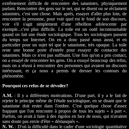
extrêmement difficile de rencontrer des satanistes, physiquement
parlant. Rencontrer des gens sur le net, qui se disent ou se réclament
satanistes, c'est une chose. Mais après, essayer d'aller plus loin, de
rencontrer la personne, pour voir quel est le fond de son discours,
voir s'il s'agit simplement d'une rébellion adolescente par
exemple...c'est plus difficile. La toile est un outil incontournable
quand on fait une étude sociologique. Tous les sociologues passent
du temps sur Internet. On en a donc passé nous aussi, et en
particulier pour un sujet tel que le satanisme, très opaque. La toile
reste une bonne porte d'entrée pour essayer de contacter des
satanistes. Mais ce n'est pas suffisant. Une fois qu'on a pris contact,
on a essayé de rencontrer les gens. On a essuyé beaucoup des refus,
mais on a réussi à rencontrer des personnes qui avaient un discours
intéressant, et ça nous a permis de dresser les contours du
phénomène.
Pourquoi ces refus de se dévoiler?
A.M.
: Il y a différentes motivations. D'une part, il y a le fait de
rejeter le principe même de l'étude sociologique, en se disant que le
satanisme doit rester dans l'ombre. C'est quelque chose d'assez
frappant que l'on rencontre à propos de tous les sujets « à part ».
Parfois, on avait à faire à des rigolos en face de nous, qui n'avaient
sans doute pas envie d'être « démasqués ».
N. W.
: D'où la difficulté dans le cadre d'une sociologie quantitative