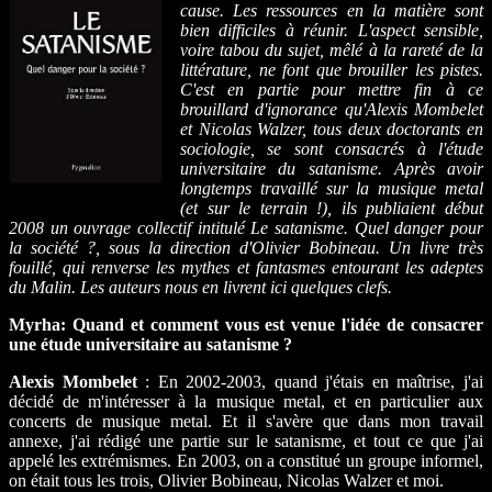
cause. Les ressources en la matière sont
bien difficiles à réunir. L'aspect sensible,
voire tabou du sujet, mêlé à la rareté de la
littérature, ne font que brouiller les pistes.
C'est en partie pour mettre fin à ce
brouillard d'ignorance qu'Alexis Mombelet
et Nicolas Walzer, tous deux doctorants en
sociologie, se sont consacrés à l'étude
universitaire du satanisme. Après avoir
longtemps travaillé sur la musique metal
(et sur le terrain !), ils publiaient début
2008 un ouvrage collectif intitulé Le satanisme. Quel danger pour
la société ?, sous la direction d'Olivier Bobineau. Un livre très
fouillé, qui renverse les mythes et fantasmes entourant les adeptes
du Malin. Les auteurs nous en livrent ici quelques clefs.
Myrha:
Quand et comment vous est venue l'idée de consacrer
une étude universitaire au satanisme ?
Alexis Mombelet
: En 2002-2003, quand j'étais en maîtrise, j'ai
décidé de m'intéresser à la musique metal, et en particulier aux
concerts de musique metal. Et il s'avère que dans mon travail
annexe, j'ai rédigé une partie sur le satanisme, et tout ce que j'ai
appelé les extrémismes. En 2003, on a constitué un groupe informel,
on était tous les trois, Olivier Bobineau, Nicolas Walzer et moi.