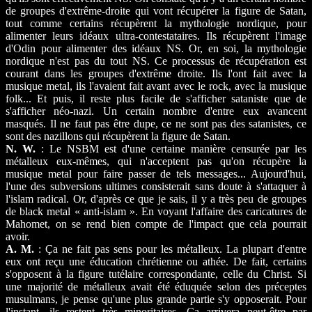
de groupes d'extrême-droite qui vont récupérer la figure de Satan,
tout comme certains récupèrent la mythologie nordique, pour
alimenter leurs idéaux ultra-contestataires. Ils récupèrent l'image
d'Odin pour alimenter des idéaux NS. Or, en soi, la mythologie
nordique n'est pas du tout NS. Ce processus de récupération est
courant dans les groupes d'extrême droite. Ils l'ont fait avec la
musique metal, ils l'avaient fait avant avec le rock, avec la musique
folk... Et puis, il reste plus facile de s'afficher sataniste que de
s'afficher néo-nazi. Un certain nombre d'entre eux avancent
masqués. Il ne faut pas être dupe, ce ne sont pas des satanistes, ce
sont des nazillons qui récupèrent la figure de Satan.
N. W.
: Le NSBM est d'une certaine manière censurée par les
métalleux eux-mêmes, qui n'acceptent pas qu'on récupère la
musique metal pour faire passer de tels messages... Aujourd'hui,
l'une des subversions ultimes consisterait sans doute à s'attaquer à
l'islam radical. Or, d'après ce que je sais, il y a très peu de groupes
de black metal « anti-islam ». En voyant l'affaire des caricatures de
Mahomet, on se rend bien compte de l'impact que cela pourrait
avoir.
A. M.
: Ça ne fait pas sens pour les métalleux. La plupart d'entre
eux ont reçu une éducation chrétienne ou athée. De fait, certains
s'opposent à la figure tutélaire correspondante, celle du Christ. Si
une majorité de métalleux avait été éduquée selon des préceptes
musulmans, je pense qu'une plus grande partie s'y opposerait. Pour
l'instant, ils restent très minoritaires. Ça arrivera peut-être par