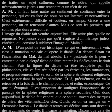
de traiter un sujet sulfureux comme le nôtre, qui appelle
nécessairement je crois une rencontre et un récit de vie.
A. M.
: Il faut faire naître un sentiment de confiance entre la
personne, qui est en face de nous ou sur Internet, et nous-mêmes.
C'est extrêmement difficile et coûteux en temps. Grâce à une
personne, on en rencontre d'autres. Mais ce sont les premiers qui
sont les plus durs à rencontrer.
L'image du diable fait vendre aujourd'hui. Elle attire plus qu'elle ne
repousse. Ne pensez-vous pas qu'il s'agisse d'un héritage judéo-
chrétien, qui consiste à sublimer l'image du Malin ?
A. M.
: D'un point de vue historique, ce qui est intéressant à voir,
c'est la mutation radicale qu'opère le diable. Au départ, Satan est
l'incarnation du Mal, du mal absolu. La « pastorale de la peur »
entretenue par le clergé tâche de faire rentrer les fidèles dans le droit
chemin. Puis la figure du diable va être récupérée par les
philosophes, elle va être récupérée par les écrivains, les romanciers,
et progressivement, elle va sortir de la sphère strictement religieuse,
et va passer dans la sphère séculière. Et là, précisément, on va la
retrouver à la fois dans le champ politique, et enfin, économique. Ce
que tu évoquais. Il est important de souligner l'importance de ce
passage de la sphère religieuse à la sphère séculière. Oui, donc
aujourd'hui, le diable fait vendre, que ce soit au travers des marques
de bière, des vêtements...Ou chez Quick, où on va manger un «
Demoniac bacon ». Le diable et toutes ses déclinaisons sont devenus
des arguments de vente. Il incarne la tentation. Disons que ça a été