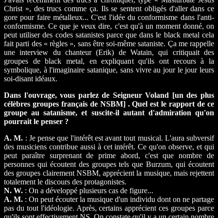
Christ », des trucs comme ça. Ils se sentent obligés d'aller dans ce
gore pour faire métalleux... C'est l'idée du conformisme dans l'anti-
conformisme. Ce que je veux dire, c'est qu'à un moment donné, on
peut utiliser des codes satanistes parce que dans le black metal cela
fait parti des « règles », sans être soi-même sataniste. Ça me rappelle
une interview du chanteur (Erik) de Watain, qui critiquait des
groupes de black metal, en expliquant qu'ils ont recours à la
symbolique, à l'imaginaire satanique, sans vivre au jour le jour leurs
soi-disant idéaux.
Dans l'ouvrage, vous parlez de Seigneur Voland [un des plus
célèbres groupes français de NSBM] . Quel est le rapport de ce
groupe au satanisme, et suscite-il autant d'admiration qu'on
pourrait le penser ?
A. M.
: Je pense que l'intérêt est avant tout musical. L'aura subversif
des musiciens contribue aussi à cet intérêt. Ce qu'on observe, et qui
peut paraître surprenant de prime abord, c'est que nombre de
personnes qui écoutent des groupes tels que Burzum, qui écoutent
des groupes clairement NSBM, apprécient la musique, mais rejettent
totalement le discours des protagonistes.
N. W.
: On a développé plusieurs cas de figure...
A. M.
: On peut écouter la musique d'un individu dont on ne partage
pas du tout l'idéologie. Après, certains apprécient ces groupes parce
qu'ils sont effectivement NS. On constate qu'il y a un certain nombre