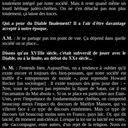
totalement intégré par notre société. Mais il reste quand même un
lourd héritage judéo-chrétien. On ne s'en détache pas non plus
totalement, ça laisse des traces.
Qui a peur du Diable finalement? Il a l'air d'être davantage
accepté à notre époque.
A.M.
: Je ne partage pas ton point de vue. Ça dépend dans quelle
société on se place...
Disons qu'au XVIIIe siècle, c'était subversif de jouer avec le
Diable, ou à la limite, au début du XXe siècle...
A. M.
: J'entends bien. Aujourd'hui, on a tendance à oublier qu'il
existe encore et toujours des bien-pensants, que notre société est
truffée d'« entrepreneurs de morale », pour reprendre Howard
Becker [un sociologue] . Il existe toujours des gens pour dire : «
Non, vous ne pouvez pas reprendre la figure de Satan, car il est
l'incarnation du Mal absolu ». Si on se place en particulier aux Etats-
Unis, avec l'importance du fondamentalisme chrétien, on comprend
beaucoup mieux l'impact du discours de Marilyn Manson, qui va
s'élever face à ce type de discours extrémistes. Mais ce type de
discours fait beaucoup moins sens en France, pays laïc. Or, qui dit
laïcité, dit moment anti-clérical. Lorsque la loi sur la laïcité est votée,
elle s'accompagne, entre autres, d'un rejet de la religion. Nous en