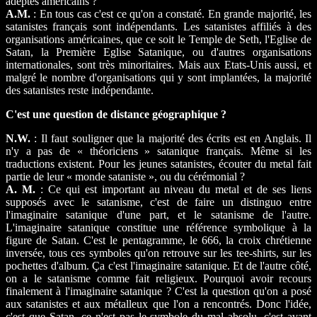
adeptes américains ?
A.M.
: En tous cas c'est ce qu'on a constaté. En grande majorité, les
satanistes français sont indépendants. Les satanistes affiliés à des
organisations américaines, que ce soit le Temple de Seth, l'Eglise de
Satan, la Première Eglise Satanique, ou d'autres organisations
internationales, sont très minoritaires. Mais aux Etats-Unis aussi, et
malgré le nombre d'organisations qui y sont implantées, la majorité
des satanistes reste indépendante.
C'est une question de distance géographique ?
N.W.
: Il faut souligner que la majorité des écrits est en Anglais. Il
n'y a pas de « théoriciens » satanique français. Même si les
traductions existent. Pour les jeunes satanistes, écouter du metal fait
partie de leur « monde sataniste », ou du cérémonial ?
A. M.
: Ce qui est important au niveau du metal et de ses liens
supposés avec le satanisme, c'est de faire un distinguo entre
l'imaginaire satanique d'une part, et le satanisme de l'autre.
L'imaginaire satanique constitue une référence symbolique à la
figure de Satan. C'est le pentagramme, le 666, la croix chrétienne
inversée, tous ces symboles qu'on retrouve sur les tee-shirts, sur les
pochettes d'album. Ça c'est l'imaginaire satanique. Et de l'autre côté,
on a le satanisme comme fait religieux. Pourquoi avoir recours
finalement à l'imaginaire satanique ? C'est la question qu'on a posé
aux satanistes et aux métalleux que l'on a rencontrés. Donc l'idée,
c'est que Satan, ce n'est pas le symbole du mal absolu, c'est avant