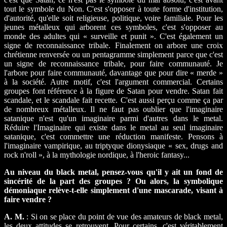
tout le symbole du Non. C'est s'opposer à toute forme d'institution,
d'autorité, qu'elle soit religieuse, politique, voire familiale. Pour les
jeunes métalleux qui arborent ces symboles, c'est s'opposer au
monde des adultes qui « surveille et punit ». C'est également un
signe de reconnaissance tribale. Finalement on arbore une croix
chrétienne renversée ou un pentagramme simplement parce que c'est
un signe de reconnaissance tribale, pour faire communauté. Je
l'arbore pour faire communauté, davantage que pour dire « merde »
à la société. Autre motif, c'est l'argument commercial. Certains
groupes font référence à la figure de Satan pour vendre. Satan fait
scandale, et le scandale fait recette. C'est aussi perçu comme ça par
de nombreux métalleux. Il ne faut pas oublier que l'imaginaire
satanique n'est qu'un imaginaire parmi d'autres dans le metal.
Réduire l'Imaginaire qui existe dans le metal au seul imaginaire
satanique, c'est commettre une réduction manifeste. Pensons à
l'imaginaire vampirique, au triptyque dionysiaque « sex, drugs and
rock n'roll », à la mythologie nordique, à l'heroic fantasy...
Au niveau du black metal, pensez-vous qu'il y ait un fond de
sincérité de la part des groupes ? Ou alors, la symbolique
démoniaque relève-t-elle simplement d'une mascarade, visant à
faire vendre ?
A. M.
: Si on se place du point de vue des amateurs de black metal,
les deux attitudes se retrouvent. Pour certains, c'est véritablement