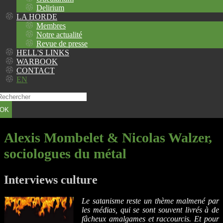
Delirium
LA HORDE
Membres
Notre actualité
Revue de presse
HELL'S LINKS
WARBOOK
CONTACT
EN
OK
Alexis Mombelet & Nicolas Walzer,
sociologues du métal
Interviews culture
Le satanisme reste un thème malmené par
les médias, qui se sont souvent livrés à de
fâcheux amalgames et raccourcis. Et pour