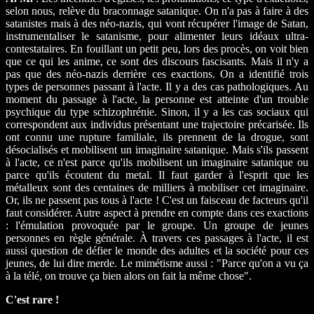
selon nous, relève du braconnage satanique. On n'a pas à faire à des
satanistes mais à des néo-nazis, qui vont récupérer l'image de Satan,
instrumentaliser le satanisme, pour alimenter leurs idéaux ultra-
contestataires. En fouillant un petit peu, lors des procès, on voit bien
que ce qui les anime, ce sont des discours fascisants. Mais il n'y a
pas que des néo-nazis derrière ces exactions. On a identifié trois
types de personnes passant à l'acte. Il y a des cas pathologiques. Au
moment du passage à l'acte, la personne est atteinte d'un trouble
psychique du type schizophrénie. Sinon, il y a les cas sociaux qui
correspondent aux individus présentant une trajectoire précarisée. Ils
ont connu une rupture familiale, ils prennent de la drogue, sont
désocialisés et mobilisent un imaginaire satanique. Mais s'ils passent
à l'acte, ce n'est parce qu'ils mobilisent un imaginaire satanique ou
parce qu'ils écoutent du metal. Il faut garder à l'esprit que les
métalleux sont des centaines de milliers à mobiliser cet imaginaire.
Or, ils ne passent pas tous à l'acte ! C'est un faisceau de facteurs qu'il
faut considérer. Autre aspect à prendre en compte dans ces exactions
: l'émulation provoquée par le groupe. Un groupe de jeunes
personnes en règle générale. À travers ces passages à l'acte, il est
aussi question de défier le monde des adultes et la société pour ces
jeunes, de lui dire merde. Le mimétisme aussi : "Parce qu'on a vu ça
à la télé, on trouve ça bien alors on fait la même chose".
C'est rare !