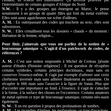
l'intermédiaire de certains groupes d'Afrique du Nord.
N.W.
: Il y a des groupes qui émergent au Maroc. Je pense
notamment à un groupe de quatre filles qui font du metal extrême.
Elles sont assez aguicheuses sur scène d'ailleurs.
A. M.
: En outrepassant des codes qui touchent au sexe, elles sont
subversives.
N. W.
: Elles cristallisent tous les dossiers « chauds » du moment :
libération de la femme, religion...
Pour finir, j'aimerais que vous me parliez de la notion de «
braconnage satanique
». S'agit-il d'un patchwork de codes, de
références ?
A. M.
: C'est une notion empruntée à Michel de Certeau [jésuite
auteur d'études d'histoire religieuse] . Il est question de récupérer
certains symboles, certains principes doctrinaux, mais sans en
conserver l'essence-même. Il s'agit par exemple d'arborer une croix
chrétienne inversée mais sans adhérer finalement au satanisme. On
récupère le 666 mais sans l'associer à la figure de Satan. Plus que
d'accorder une importance au fond, à l'essence, il s'agit de s'attacher
à la forme, à la surface des choses en l'occurrence. Certains amateurs
de metal opèrent ce type de braconnage satanique, certains néo-nazis
également.
N. W.
: Il en est question à propos des profanations de tombes.
A. M.
: Les incendies d'églises, les profanations, ce type d'exactions,