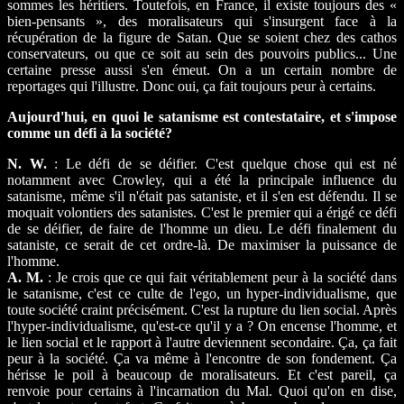
sommes les héritiers. Toutefois, en France, il existe toujours des «
bien-pensants », des moralisateurs qui s'insurgent face à la
récupération de la figure de Satan. Que se soient chez des cathos
conservateurs, ou que ce soit au sein des pouvoirs publics... Une
certaine presse aussi s'en émeut. On a un certain nombre de
reportages qui l'illustre. Donc oui, ça fait toujours peur à certains.
Aujourd'hui, en quoi le satanisme est contestataire, et s'impose
comme un défi à la société?
N. W.
: Le défi de se déifier. C'est quelque chose qui est né
notamment avec Crowley, qui a été la principale influence du
satanisme, même s'il n'était pas sataniste, et il s'en est défendu. Il se
moquait volontiers des satanistes. C'est le premier qui a érigé ce défi
de se déifier, de faire de l'homme un dieu. Le défi finalement du
sataniste, ce serait de cet ordre-là. De maximiser la puissance de
l'homme.
A. M.
: Je crois que ce qui fait véritablement peur à la société dans
le satanisme, c'est ce culte de l'ego, un hyper-individualisme, que
toute société craint précisément. C'est la rupture du lien social. Après
l'hyper-individualisme, qu'est-ce qu'il y a ? On encense l'homme, et
le lien social et le rapport à l'autre deviennent secondaire. Ça, ça fait
peur à la société. Ça va même à l'encontre de son fondement. Ça
hérisse le poil à beaucoup de moralisateurs. Et c'est pareil, ça
renvoie pour certains à l'incarnation du Mal. Quoi qu'on en dise,