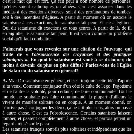
c'est le mot qui est fort. Ça fait peur à bon nombre de personnes,
qu'elles soient catholiques ou athées. Car c'est associer dans les
médias à des exactions diverses, soit à des profanations de tombes,
soit à des incendies d'églises. A partir du moment où on associe le
satanisme à ces exactions, le satanisme fait peur. Et c'est légitime.
Qui dit satanisme dit exactions en tous genres. A partir de là, de fil
en aiguille, le satanisme fait peur. Il est vécu comme un problème
social qu'il faut combattre.
J'aimerais que vous reveniez sur une citation de l'ouvrage, qui
traite de «
l'obsolescence des croyances et des pratiques
sataniques
». En quoi le satanisme est voué à se disloquer, du
moins à devenir de plus en plus diffus? Parlez-vous de l'Eglise
de Satan ou du satanisme en général?
A. M.
: Du satanisme en général, et c'est toujours cette idée d'aporie
si tu veux. Comment conjuguer d'un côté le culte de l'ego, l'égotisme
et de l'autre la volonté, pour certains, de faire communauté. Tout le
monde ne souhaite pas faire communauté, la plupart d'ailleurs le
vivent de manière solitaire ou en couple. A un moment donné, on
n'arrive pas à conjuguer les deux, ça ne fait plus sens, alors on passe
à autre chose. C'est ça l'obsolescence. Certains satanistes laissent
tomber, et passent complètement à autre chose, et parfois jettent un
regard amusé sur le passé.
Les satanistes français sont-ils plus solitaires et indépendants que les