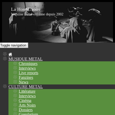
La Horde Noire
Webzine metal extrême depuis 2002
Toggle navigation
MUSIQUE METAL
Chroniques
Interviews
Live reports
Fanzines
News
CULTURE METAL
Littérature
Interviews
Cinéma
Arts Noirs
Dossiers
Gueularium