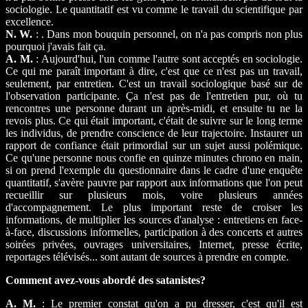
sociologie. Le quantitatif est vu comme le travail du scientifique par
excellence.
N. W.
: . Dans mon bouquin personnel, on n'a pas compris non plus
pourquoi j'avais fait ça.
A. M.
: Aujourd'hui, l'un comme l'autre sont acceptés en sociologie.
Ce qui me paraît important à dire, c'est que ce n'est pas un travail,
seulement, par entretien. C'est un travail sociologique basé sur de
l'observation participante. Ça n'est pas de l'entretien pur, où tu
rencontres une personne durant un après-midi, et ensuite tu ne la
revois plus. Ce qui était important, c'était de suivre sur le long terme
les individus, de prendre conscience de leur trajectoire. Instaurer un
rapport de confiance était primordial sur un sujet aussi polémique.
Ce qu'une personne nous confie en quinze minutes chrono en main,
si on prend l'exemple du questionnaire dans le cadre d'une enquête
quantitatif, s'avère pauvre par rapport aux informations que l'on peut
recueillir sur plusieurs mois, voire plusieurs années
d'accompagnement. Le plus important reste de croiser les
informations, de multiplier les sources d'analyse : entretiens en face-
à-face, discussions informelles, participation à des concerts et autres
soirées privées, ouvrages universitaires, Internet, presse écrite,
reportages télévisés... sont autant de sources à prendre en compte.
Comment avez-vous abordé des satanistes?
A. M.
: Le premier constat qu'on a pu dresser, c'est qu'il est