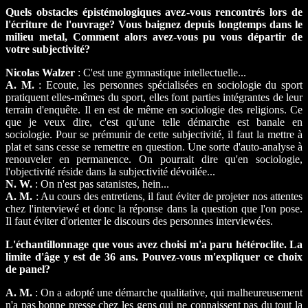
Quels obstacles épistémologiques avez-vous rencontrés lors de
l'écriture de l'ouvrage? Vous baignez depuis longtemps dans le
milieu metal, Comment alors avez-vous pu vous départir de
votre subjectivité?
Nicolas Walzer
: C'est une gymnastique intellectuelle...
A. M.
: Ecoute, les personnes spécialisées en sociologie du sport
pratiquent elles-mêmes du sport, elles font parties intégrantes de leur
terrain d'enquête. Il en est de même en sociologie des religions. Ce
que je veux dire, c'est qu'une telle démarche est banale en
sociologie. Pour se prémunir de cette subjectivité, il faut la mettre à
plat et sans cesse se remettre en question. Une sorte d'auto-analyse à
renouveler en permanence. On pourrait dire qu'en sociologie,
l'objectivité réside dans la subjectivité dévoilée...
N. W.
: On n'est pas satanistes, hein...
A. M.
: Au cours des entretiens, il faut éviter de projeter nos attentes
chez l'interviewé et donc la réponse dans la question que l'on pose.
Il faut éviter d'orienter le discours des personnes interviewées.
L'échantillonnage que vous avez choisi m'a paru hétéroclite. La
limite d'âge y est de 36 ans. Pouvez-vous m'expliquer ce choix
de panel?
A. M.
: On a adopté une démarche qualitative, qui malheureusement
n'a pas bonne presse chez les gens qui ne connaissent pas du tout la