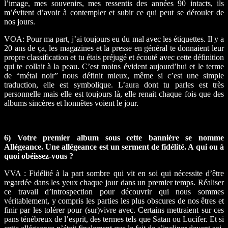
l’image, mes souvenirs, mes ressentis des années 90 intacts, ils
m’évitent d’avoir à contempler et subir ce qui peut se dérouler de
nos jours.
VOA: Pour ma part, j’ai toujours eu du mal avec les étiquettes. Il y a
20 ans de ça, les magazines et la presse en général te donnaient leur
propre classification et tu étais préjugé et écouté avec cette définition
qui te collait à la peau. C’est moins évident aujourd’hui et le terme
de “métal noir” nous définit mieux, même si c’est une simple
traduction, elle est symbolique. L’aura dont tu parles est très
personnelle mais elle est toujours là, elle renait chaque fois que des
albums sincères et honnêtes voient le jour.
6) Votre premier album sous cette bannière se nomme
Allégeance. Une allégeance est un serment de fidélité. A qui ou à
quoi obéissez-vous ?
VVA : Fidélité à la part sombre qui vit en soi qui nécessite d’être
regardée dans les yeux chaque jour dans un premier temps. Réaliser
ce travail d’introspection pour découvrir qui nous sommes
véritablement, y compris les parties les plus obscures de nos êtres et
finir par les tolérer pour (sur)vivre avec. Certains mettraient sur ces
pans ténébreux de l’esprit, des termes tels que Satan ou Lucifer. Et si