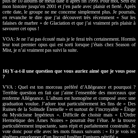
plus de 10 albums de métal daté d’après fin 1999. Pour moi, Seth est
mon histoire jusqu’en 2001 et j’en parle avec plaisir et fierté. Après
cette date, le groupe ne me concerne simplement plus. Je pourrais,
en revanche te dire que j’ai découvert très récemment « Sur les
falaises de marbre » de Glaciation et que j’ai vraiment pris plaisir à
savourer cet opus !
VOA: Je ne l’ai pas écouté mais je le ferai très certainement. Hormis
leur tout premier opus qui est sorti lorsque j’étais chez Season of
Mist, je n’ai vraiment pas suivi la suite.
16) Y-a-t-il une question que vous auriez aimé que je vous pose
?
VVA : Quel est ton morceau préféré d’Allégeance et pourquoi ?
Terrible question en fait car j’aime l’ensemble des morceaux que
renferme Allégeance. L’album est homogène et composé avec une
graduation voulue. J’adore tout particulièrement les fins de « Des
Ruines de la Solitude Éternelle » et surtout de l’incroyable « Éloge
du Mysticisme Impérieux ». Difficile de choisir mais « L’Ordre
Hermétique des Âmes Noires » pourrait être l’élue. Je la trouve
particulièrement impactante, sans répit et parfaitement construite. Je
vote donc pour elle avec les mots finaux suivants : « Et je vois les
ténèbres envelopper d’un linceul funèbre l’univers pétrifié ».