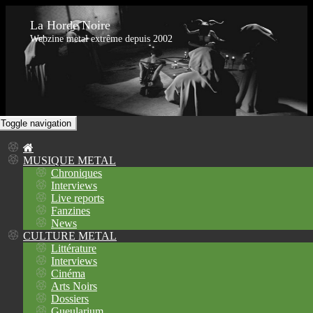
La Horde Noire
Webzine metal extrême depuis 2002
Toggle navigation
MUSIQUE METAL
Chroniques
Interviews
Live reports
Fanzines
News
CULTURE METAL
Littérature
Interviews
Cinéma
Arts Noirs
Dossiers
Gueularium