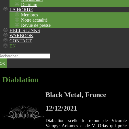
Delirium
LA HORDE
Membres
Notre actualité
Revue de presse
HELL'S LINKS
WARBOOK
CONTACT
EN
OK
Diablation
Black Metal, France
12/12/2021
Diablation scelle le retour de Vicomte
Vampyr Arkames et de V. Orias qui prête