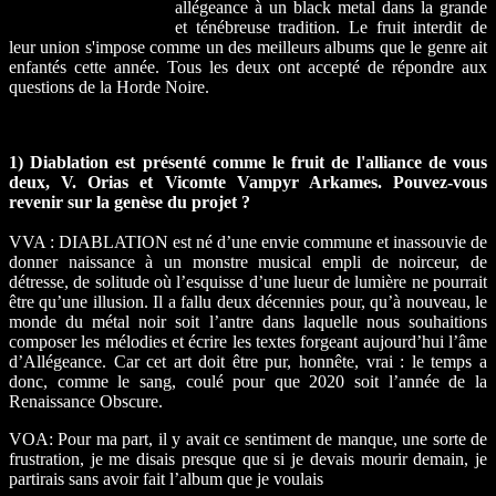
allégeance à un black metal dans la grande
et ténébreuse tradition. Le fruit interdit de
leur union s'impose comme un des meilleurs albums que le genre ait
enfantés cette année. Tous les deux ont accepté de répondre aux
questions de la Horde Noire.
1) Diablation est présenté comme le fruit de l'alliance de vous
deux, V. Orias et Vicomte Vampyr Arkames. Pouvez-vous
revenir sur la genèse du projet ?
VVA : DIABLATION est né d’une envie commune et inassouvie de
donner naissance à un monstre musical empli de noirceur, de
détresse, de solitude où l’esquisse d’une lueur de lumière ne pourrait
être qu’une illusion. Il a fallu deux décennies pour, qu’à nouveau, le
monde du métal noir soit l’antre dans laquelle nous souhaitions
composer les mélodies et écrire les textes forgeant aujourd’hui l’âme
d’Allégeance. Car cet art doit être pur, honnête, vrai : le temps a
donc, comme le sang, coulé pour que 2020 soit l’année de la
Renaissance Obscure.
VOA: Pour ma part, il y avait ce sentiment de manque, une sorte de
frustration, je me disais presque que si je devais mourir demain, je
partirais sans avoir fait l’album que je voulais