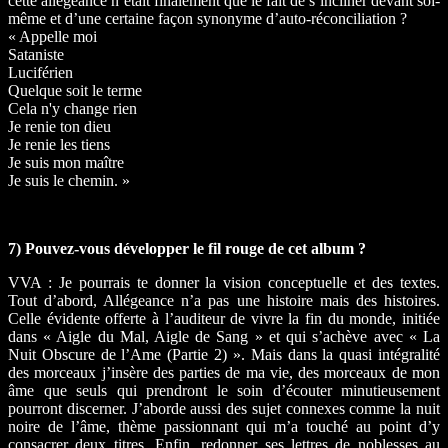
cette allégeance n’était finalement que le fait de s’incliner devant soi-
même et d’une certaine façon synonyme d’auto-réconciliation ?
« Appelle moi
Sataniste
Luciférien
Quelque soit le terme
Cela n'y change rien
Je renie ton dieu
Je renie les tiens
Je suis mon maître
Je suis le chemin. »
7) Pouvez-vous développer le fil rouge de cet album ?
VVA : Je pourrais te donner la vision conceptuelle et des textes.
Tout d’abord, Allégeance n’a pas une histoire mais des histoires.
Celle évidente offerte à l’auditeur de vivre la fin du monde, initiée
dans « Aigle du Mal, Aigle de Sang » et qui s’achève avec « La
Nuit Obscure de l’Ame (Partie 2) ». Mais dans la quasi intégralité
des morceaux j’insère des parties de ma vie, des morceaux de mon
âme que seuls qui prendront le soin d’écouter minutieusement
pourront discerner. J’aborde aussi des sujet connexes comme la nuit
noire de l’âme, thème passionnant qui m’a touché au point d’y
consacrer deux titres. Enfin, redonner ses lettres de noblesses au