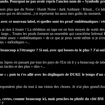
ando. Pourquoi ne pas avoir repris l'ancien nom de « Symbolic pr
rs plus que du Noise / Harsh Noise / dark Ambiant / Ritual... Ce l
ces qui en découlent...) et représente lui aussi mes goûts du moment.
 avec ce nouveau label, et quelles sont tes prod' emblématiques / réc
n ai rien à foutre ! La réédition en tape est en bon moyen de sortir des p
us large... Toutes les prods forment un ensemble qui caractérise Inf
 emblématiques » de ce que je peux sortir même si je n'exclue 
 « mélodiques »...
aucoup à l'étranger ? Si oui, avec qui bosses-tu le plus ? J'ai ouï di
e au Japon en passant par tous les pays de l'Est où il y a beaucoup de l
s faciles et des plus « sûrs »...
» ; puis tu t'es allié avec les déglingués de DUKE le temps d'un « spl
respondent plus du tout à ma vision des choses. Je n'ai plus grand'chose
té, certes, comme beaucoup ici, mais penches-tu plutôt du côté BM 
r ?