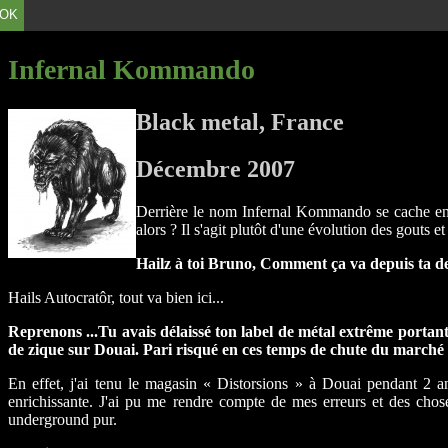
OK
Infernal Kommando
Black metal, France
Décembre 2007
Derrière le nom Infernal Kommando se cache e
alors ? Il s'agit plutôt d'une évolution des gouts 
Hailz à toi Bruno, Comment ça va depuis ta de
Hails Autocratôr, tout va bien ici...
Reprenons ...Tu avais délaissé ton label de métal extrême portan
de zique sur Douai. Pari risqué en ces temps de chute du marché
En effet, j'ai tenu le magasin « Distorsions » à Douai pendant 2 an
enrichissante. J'ai pu me rendre compte de mes erreurs et des choses
underground pur.