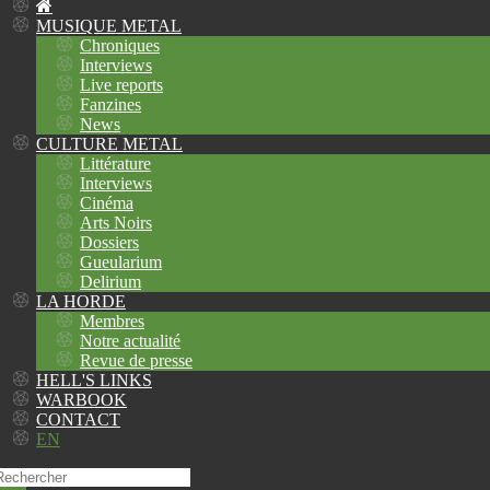
MUSIQUE METAL
Chroniques
Interviews
Live reports
Fanzines
News
CULTURE METAL
Littérature
Interviews
Cinéma
Arts Noirs
Dossiers
Gueularium
Delirium
LA HORDE
Membres
Notre actualité
Revue de presse
HELL'S LINKS
WARBOOK
CONTACT
EN