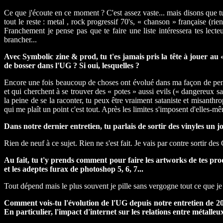
Ce que j'écoute en ce moment ? C'est assez vaste... mais disons que t
tout le reste : metal , rock progressif 70's, « chanson » française (ri
Franchement je pense pas que te faire une liste intéressera tes lec
brancher...
Avec Symbolic zine & prod, tu t'es jamais pris la tête à jouer au 
de bosser dans l'UG ? Si oui, lesquelles ?
Encore une fois beaucoup de choses ont évolué dans ma façon de pense
et qui cherchent à se trouver des « potes » aussi evils (« dangereux 
la peine de se la raconter, tu peux être vraiment sataniste et misanthrop
qui me plaît un point c'est tout. Après les limites s'imposent d'elles-m
Dans notre dernier entretien, tu parlais de sortir des vinyles un jo
Rien de neuf à ce sujet. Rien ne s'est fait. Je vais par contre sortir des
Au fait, tu t'y prends comment pour faire les artworks de tes prod
et les adeptes furax de photoshop 5, 6, 7...
Tout dépend mais le plus souvent je pille sans vergogne tout ce que je t
Comment vois-tu l'évolution de l'UG depuis notre entretien de 200
En particulier, l'impact d'internet sur les relations entre métalleu