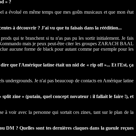
od » ?
abel a évolué en même temps que mes goûts musicaux et que mon état
entes à découvrir ? J'ai vu que tu faisais dans la réédition...
rods qui te branchent si tu n'as pas pu les sortir initialement. Je fais
ernal Kommando mais je peux peut-être citer les groupes ZARACH BAAL
aucune forme de black pour autant comme par exemple pour les
re que l'Amérique latine était un nid de « rip off »... Et l'Est, ça
abels undergrounds. Je n'ai pas beaucoup de contacts en Amérique latine
it zine » (putain, quel concept novateur : il fallait le faire !), et
 à voir avec la personne qui sortait ces zines, tant sur le plan de la
ou DM ? Quelles sont tes dernières claques dans la gueule reçues