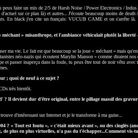
u peux faire un mix de 2/5 de Harsh Noise / Power Electronics / Indus /
en d'actuel sur ce plan là) et autres... J'écoute beaucoup moins de death 
teurs. En black j'en cite un français: VUCUB CAME et on s'arrête là. S
« méchant » misanthrope, et l'ambiance véhiculait plutôt la liberté &
r ma vie. Le fait est que beaucoup se la joue « méchant » mais qu'en 
satanistes néo-nazis qui écoutent Marylin Manson » comme diraient nos c
e et passer inaperçu dans la foule, tu peux être tout de noir vêtu avec tout
êmes.
ur ; quoi de neuf à ce sujet ?
 CDs très bientôt.
' ? Il devient dur d'être original, entre le pillage massif des grav
rouve d'intéressant sur Internet et je le transforme à ma guise...
4 ? « Tout est foutu », « c'était mieux avant », ou des cinglés (an
x, de plus en plus virtuelles, n'a pas du t'échapper...Comment vis-tu