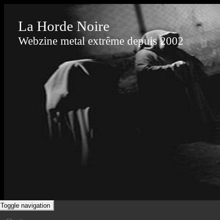
La Horde Noire
Webzine metal extrême depuis 2002
Toggle navigation