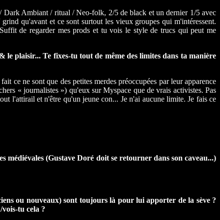
 Dark Ambiant / ritual / Neo-folk, 2/5 de black et un dernier 1/5 avec
/ grind qu'avant et ce sont surtout les vieux groupes qui m'intéressent.
uffit de regarder mes prods et tu vois le style de trucs qui peut me
 le plaisir... Te fixes-tu tout de même des limites dans ta manière
fait ce ne sont que des petites merdes préoccupées par leur apparence
hers « journalistes ») qu'eux sur Myspace que de vrais activistes. Pas
 l'attirail et n'être qu'un jeune con... Je n'ai aucune limite. Je fais ce
ures médiévales (Gustave Doré doit se retourner dans son caveau...)
ciens ou nouveaux) sont toujours là pour lui apporter de la sève ?
/vois-tu cela ?