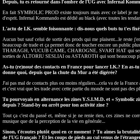
Depuis, tu es retourné dans l'ombre de l'UG avec Infernal Komm
En fait SYMBOLIC PROD existe toujours mais avec ce label je ne so
d'esprit. Infernal Kommando est dédié au black (avec toutes les tendan
L'actu de I.K. semble foisonnante : dis-nous quels buts tu t'es fixé
Aucun but sauf celui de sortir des prods qui me plaisent...le reste j'e
beaucoup de trade et ça permet donc de toucher encore un public pl
THARAGH, VUCUB CAME, CHAROGNE, SVART HAT qui semble assez «
sorties de ALTORIU SESLIAI ou ASTAROTH qui sont beaucoup plus
As-tu (re)noué des contacts en France pour lancer I.K.? En as-tu be
donne quoi, depuis que la chute du Mur a été digérée?
J'ai pas mal de contacts plus ou moins réguliers...cela va de la Franc
et c'est vrai que les trade avec cette partie du monde ne sont pas des plu
Tu pourvoyais en alternance les zines Y.S.I.M.D. et « Symbolic zine 
depuis ? Stand-by ou arrêt pour ton activité zine ?
Tout ça c'est du passé et, même si je ne renie rien, ces zines ne cor
musique que de la perception de la vie en générale...
Sinon, t'écoutes plutôt quoi en ce moment ? Tu aimes la brutali
de l'UG français ? Et les coups de pieds au cul venus de l'étrange