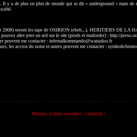
.. Il y a de plus en plus de monde qui se dit « underground » mais de mo
ociété.
anvier 2008) seront les tape de OSIRION (eheh...), HERITIERS DE 
uvez aller jeter un œil sur le site (prods et mailorder) : http://perso
esser peuvent me contacter : infernalkommando@wanadoo.fr
 les accros du noise et autres peuvent me contacter : symbolicbru
Mineurs et âmes sensibles : s'abstenir !