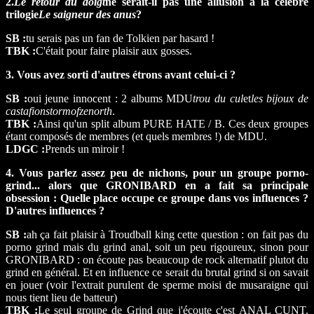
2.
Le retour du doigt
ne serait-il pas une allusion à la célèbre
trilogie
Le saigneur des anus
?
SB :
tu serais pas un fan de Tolkien par hasard !
TBK :
C'était pour faire plaisir aux gosses.
3. Vous avez sorti d'autres étrons avant celui-ci ?
SB :
oui jeune innocent : 2 albums MDU
trou du cul
et
les bijoux de
castafionstormofzenorth
.
TBK :
Ainsi qu'un split album PURE HATE / B. Ces deux groupes
étant composés de membres (et quels membres !) de MDU.
LDGC :
Prends un miroir !
4. Vous parlez assez peu de nichons, pour un groupe porno-
grind... alors que GRONIBARD en a fait sa principale
obsession : Quelle place occupe ce groupe dans vos influences ?
D'autres influences ?
SB :
ah ça fait plaisir à Troudball king cette question : on fait pas du
porno grind mais du grind anal, soit un peu rigoureux, sinon pour
GRONIBARD : on écoute pas beaucoup de rock alternatif plutot du
grind en général. Et en influence ce serait du brutal grind si on savait
en jouer (voir l'extrait purulent de sperme moisi de musaraigne qui
nous tient lieu de batteur)
TBK :
Le seul groupe de Grind que j'écoute c'est ANAL CUNT.