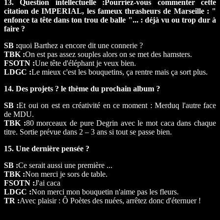
13. Question intellectuelle :Pourriez-vous commenter cette
citation de IMPERIAL, les fameux thrasheurs de Marseille : "
enfonce ta tête dans ton trou de balle "... : déjà vu ou trop dur à
faire ?
SB :
quoi Barthez a encore dit une connerie ?
TBK :
On est pas assez souples alors on se met des hamsters.
FSOTN :
Une tête d'éléphant je veux bien.
LDGC :
Le mieux c'est les bouquetins, ça rentre mais ça sort plus.
14. Des projets ? le thème du prochain album ?
SB :
Et oui on est en créativité en ce moment : Merduq l'autre face
de MDU.
TBK :
80 morceaux de pure Degrin avec le mot caca dans chaque
titre. Sortie prévue dans 2 – 3 ans si tout se passe bien.
15. Une dernière pensée ?
SB :
Ce serait aussi une première ...
TBK :
Non merci je sors de table.
FSOTN :
J'ai caca
LDGC :
Non merci mon bouquetin n'aime pas les fleurs.
TR :
Avec plaisir : Ô Poètes des nuées, arrêtez donc d'éternuer !