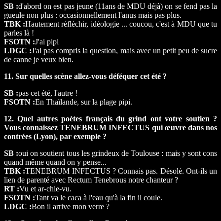
SB :
d'abord on est pas jeune (11ans de MDU déjà) on se fend pas la
gueule non plus : occasionnellement l'anus mais pas plus.
TBK :
Hautement réfléchir, idéologie ... coucou, c'est à MDU que tu
parles là !
FSOTN :
J'ai pipi
LDGC :
J'ai pas compris la question, mais avec un petit peu de sucre
de canne je veux bien.
11. Sur quelles scène allez-vous déféquer cet été ?
SB :
pas cet été, l'autre !
FSOTN :
En Thaïlande, sur la plage pipi.
12. Quel autres poètes français du grind ont votre soutien ?
Vous connaissez TENEBRUM INFECTUS qui œuvre dans nos
contrées (Lyon), par exemple ?
SB :
oui on soutient tous les grindeux de Toulouse : mais y sont cons
quand même quand on y pense...
TBK :
TENEBRUM INFECTUS ? Connais pas. Désolé. Ont-ils un
lien de parenté avec Rectum Tenebrous notre chanteur ?
RT :
Vu et ar-chie-vu.
FSOTN :
Tant va le caca à l'eau qu'à la fin il coule.
LDGC :
Bon il arrive mon verre ?