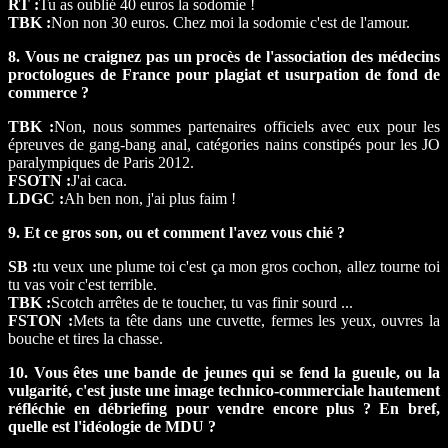
RT :
Tu as oublié 40 euros la sodomie !
TBK :
Non non 30 euros. Chez moi la sodomie c'est de l'amour.
8. Vous ne craignez pas un procès de l'association des médecins
proctologues de France pour plagiat et usurpation de fond de
commerce ?
TBK :
Non, nous sommes partenaires officiels avec eux pour les
épreuves de gang-bang anal, catégories nains constipés pour les JO
paralympiques de Paris 2012.
FSOTN :
J'ai caca.
LDGC :
Ah ben non, j'ai plus faim !
9. Et ce gros son, ou et comment l'avez vous chié ?
SB :
tu veux une plume toi c'est ça mon gros cochon, allez tourne toi
tu vas voir c'est terrible.
TBK :
Scotch arrêtes de te toucher, tu vas finir sourd ...
FSTON :
Mets ta tête dans une cuvette, fermes les yeux, ouvres la
bouche et tires la chasse.
10. Vous êtes une bande de jeunes qui se fend la gueule, ou la
vulgarité, c'est juste une image technico-commerciale hautement
réfléchie en débriefing pour vendre encore plus ? En bref,
quelle est l'idéologie de MDU ?