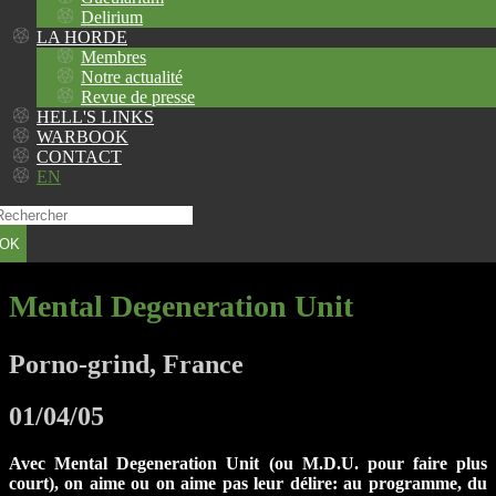
Delirium
LA HORDE
Membres
Notre actualité
Revue de presse
HELL'S LINKS
WARBOOK
CONTACT
EN
OK
Mental Degeneration Unit
Porno-grind, France
01/04/05
Avec Mental Degeneration Unit (ou M.D.U. pour faire plus
court), on aime ou on aime pas leur délire: au programme, du