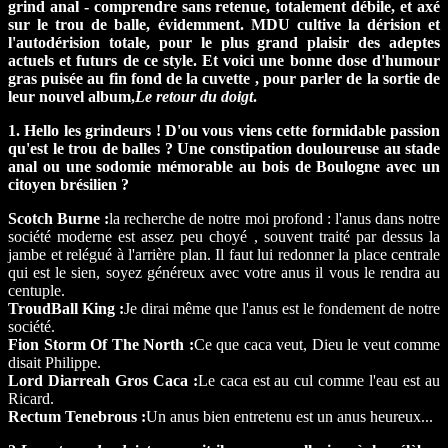
grind anal - comprendre sans retenue, totalement débile, et axé
sur le trou de balle, évidemment. MDU cultive la dérision et
l'autodérision totale, pour le plus grand plaisir des adeptes
actuels et futurs de ce style. Et voici une bonne dose d'humour
gras puisée au fin fond de la cuvette , pour parler de la sortie de
leur nouvel album,
Le retour du doigt
.
1. Hello les grindeurs ! D'ou vous viens cette formidable passion
qu'est le trou de balles ? Une constipation douloureuse au stade
anal ou une sodomie mémorable au bois de Boulogne avec un
citoyen brésilien ?
Scotch Burne :
la recherche de notre moi profond : l'anus dans notre
société moderne est assez peu choyé , souvent traité par dessus la
jambe et relégué à l'arrière plan. Il faut lui redonner la place centrale
qui est le sien, soyez généreux avec votre anus il vous le rendra au
centuple.
TroudBall King :
Je dirai même que l'anus est le fondement de notre
société.
Fion Storm Of The North :
Ce que caca veut, Dieu le veut comme
disait Philippe.
Lord Diarreah Gros Caca :
Le caca est au cul comme l'eau est au
Ricard.
Rectum Tenebrous :
Un anus bien entretenu est un anus heureux...