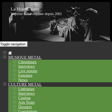
La Horde Noire
Webzine metal extrême depuis 2002
Toggle navigation
MUSIQUE METAL
Chroniques
Interviews
Live reports
Fanzines
News
CULTURE METAL
Littérature
Interviews
Cinéma
Arts Noirs
Dossiers
Gueularium