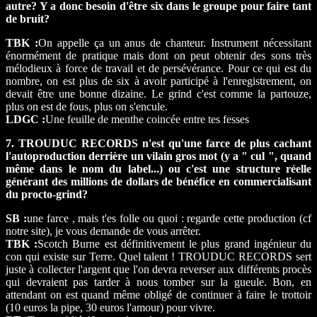
autre? Y a donc besoin d'être six dans le groupe pour faire tant
de bruit?
TBK :
On appelle ça un anus de chanteur. Instrument nécessitant
énormément de pratique mais dont on peut obtenir des sons très
mélodieux à force de travail et de persévérance. Pour ce qui est du
nombre, on est plus de six à avoir participé à l'enregistrement, on
devait être une bonne dizaine. Le grind c'est comme la partouze,
plus on est de fous, plus on s'encule.
LDGC :
Une feuille de menthe coincée entre tes fesses
7. TROUDUC RECORDS n'est qu'une farce de plus cachant
l'autoproduction derrière un vilain gros mot (y a " cul ", quand
même dans le nom du label...) ou c'est une structure réelle
générant des millions de dollars de bénéfice en commercialisant
du procto-grind?
SB :
une farce , mais t'es folle ou quoi : regarde cette production (cf
notre site), je vous demande de vous arrêter.
TBK :
Scotch Burne est définitivement le plus grand ingénieur du
con qui existe sur Terre. Quel talent ! TROUDUC RECORDS sert
juste à collecter l'argent que l'on devra reverser aux différents procès
qui devraient pas tarder à nous tomber sur la gueule. Bon, en
attendant on est quand même obligé de continuer à faire le trottoir
(10 euros la pipe, 30 euros l'amour) pour vivre.