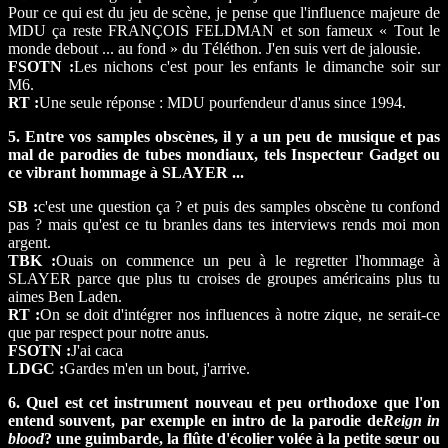
Pour ce qui est du jeu de scène, je pense que l'influence majeure de
MDU ça reste FRANÇOIS FELDMAN et son fameux « Tout le
monde debout ... au fond » du Téléthon. J'en suis vert de jalousie.
FSOTN :
Les nichons c'est pour les enfants le dimanche soir sur
M6.
RT :
Une seule réponse : MDU pourfendeur d'anus since 1994.
5. Entre vos samples obscènes, il y a un peu de musique et pas
mal de parodies de tubes mondiaux, tels Inspecteur Gadget ou
ce vibrant hommage à SLAYER ...
SB :
c'est une question ça ? et puis des samples obscène tu confond
pas ? mais qu'est ce tu branles dans tes interviews rends moi mon
argent.
TBK :
Ouais on commence un peu à le regretter l'hommage à
SLAYER parce que plus tu croises de groupes américains plus tu
aimes Ben Laden.
RT :
On se doit d'intégrer nos influences à notre zique, ne serait-ce
que par respect pour notre anus.
FSOTN :
J'ai caca
LDGC :
Gardes m'en un bout, j'arrive.
6. Quel est cet instrument nouveau et peu orthodoxe que l'on
entend souvent, par exemple en intro de la parodie de
Reign in
blood
? une guimbarde, la flûte d'écolier volée à la petite sœur ou