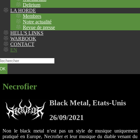
Delirium
LA HORDE
Membres
Notre actualité
Revue de presse
HELL'S LINKS
WARBOOK
CONTACT
EN
OK
Necrofier
Black Metal, Etats-Unis
26/09/2021
Non le black metal n‘est pas un style de musique uniquement
pratiqué en Europe, Necrofier et leur musique du diable venant du