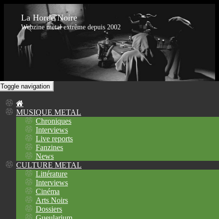
La Horde Noire
Webzine metal extrême depuis 2002
Toggle navigation
MUSIQUE METAL
Chroniques
Interviews
Live reports
Fanzines
News
CULTURE METAL
Littérature
Interviews
Cinéma
Arts Noirs
Dossiers
Gueularium