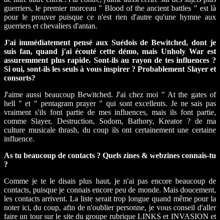
guerriers, le premier morceau " Blood of the ancient battles " est là
pour le prouver puisque ce n'est rien d'autre qu'une hymne aux
guerriers et chevaliers d'antan.
J'ai immédiatement pensé aux Suédois de Bewitched, dont je
suis fan, quand j'ai écouté cette démo, mais Unholy War est
assuremment plus rapide. Sont-ils au rayon de tes influences ?
Si oui, sont-ils les seuls à vous inspirer ? Probablement Slayer et
consorts?
J'aime aussi beaucoup Bewitched. J'ai chez moi " At the gates of
hell " et " pentagram prayer " qui sont excellents. Je ne sais pas
vraiment s'ils font partie de mes influences, mais ils font partie,
comme Slayer, Destruction, Sodom, Bathory, Kreator ? de ma
culture musicale thrash, du coup ils ont certainement une certaine
influence.
As tu beaucoup de contacts ? Quels zines & webzines connais-tu
?
Comme je te le disais plus haut, je n'ai pas encore beaucoup de
contacts, puisque je connais encore peu de monde. Mais doucement,
les contacts arrivent. La liste serait trop longue quand même pour la
noter ici, du coup, afin de n'oublier personne, je vous conseil d'aller
faire un tour sur le site du groupe rubrique LINKS et INVASION et