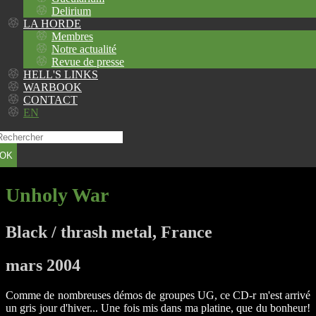
Delirium
LA HORDE
Membres
Notre actualité
Revue de presse
HELL'S LINKS
WARBOOK
CONTACT
EN
OK
Unholy War
Black / thrash metal, France
mars 2004
Comme de nombreuses démos de groupes UG, ce CD-r m'est arrivé
un gris jour d'hiver... Une fois mis dans ma platine, que du bonheur!