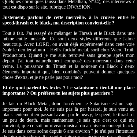
Quelques chroniques (aussi dans Metallian, N°34), des interviews ?
tout est dispo sur le site, rubrique INVASION.
Justement, parlons de cette merveille, à la croisée entre le
speed/thrash et le black, ma description convient-elle ?
Tout à fait. J'ai essayé de mélanger le Thrash et le Black dans une
même entité musicale. Ce sont deux styles différents que j'aime
beaucoup. Avec LORD, on avait déjà expérimenté dans cette voie
(voir le dernier album " Hell's fuckin' metal, sorti chez Wierd Truth
Production). Quand je me suis retrouvé sans groupe après mon
départ, j'ai tout naturellement composé des morceaux dans cette
veine. La puissance du Thrash et la noirceur du Black ? deux
éléments important qui, bien combinés peuvent donner quelques
chose d'extra, et je ne parle pas pour moi?
Et de quoi parlent les textes ? Le satanisme y tient-il une place
importante ? Ou préféres-tu les sujets plus guerriers ?
Je fais du Black Metal, donc forcément le Satanisme est un sujet
important pour moi. Je ne suis pas là par hasard, je suis venu au
black lentement en passant avant par le heavy, le speed, le thrash et
un peu de death, mais maintenant, je sais que c'est ce qui me
convient, que ce soit au niveau musical ou au niveau concept black.
Je suis dans cette scène depuis 6 ans environ ? je n'ai pas l'intention
de faire autre chose. Par contre, j'aime aussi écrire sur des sujets plus