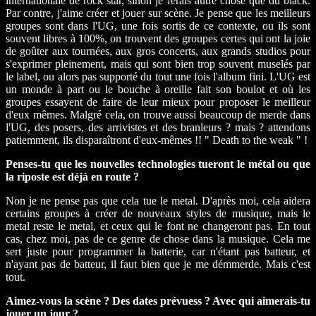
internationale de rock star, sinon je ferais autre chose que du black.
Par contre, j'aime créer et jouer sur scène. Je pense que les meilleurs
groupes sont dans l'UG, une fois sortis de ce contexte, ou ils sont
souvent libres à 100%, on trouvent des groupes certes qui ont la joie
de goûter aux tournées, aux gros concerts, aux grands studios pour
s'exprimer pleinement, mais qui sont bien trop souvent muselés par
le label, ou alors pas supporté du tout une fois l'album fini. L'UG est
un monde à part ou le bouche à oreille fait son boulot et où les
groupes essayent de faire de leur mieux pour proposer le meilleur
d'eux mêmes. Malgré cela, on trouve aussi beaucoup de merde dans
l'UG, des posers, des arrivistes et des branleurs ? mais ? attendons
patiemment, ils disparaîtront d'eux-mêmes !! " Death to the weak " !
Penses-tu que les nouvelles technologies tueront le métal ou que
la riposte est déjà en route ?
Non je ne pense pas que cela tue le metal. D'après moi, cela aidera
certains groupes à créer de nouveaux styles de musique, mais le
metal reste le metal, et ceux qui le font ne changeront pas. En tout
cas, chez moi, pas de ce genre de chose dans la musique. Cela me
sert juste pour programmer la batterie, car n'étant pas batteur, et
n'ayant pas de batteur, il faut bien que je me démmerde. Mais c'est
tout.
Aimez-vous la scène ? Des dates prévuess ? Avec qui aimerais-tu
jouer un jour ?