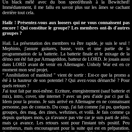
Un black mélé avec du bon speed/thrash à la Bewitched!
Immédiatement, il me fallu en savoir plus sur les âmes se cachant
derrière tout cela.
Hailz ! Présentez-vous aux loosers qui ne vous connaissent pas
encore ! Qui constitue le groupe? Les membres ont-ils d'autres
groupes ?
Hail. La présentation des membres va être rapide, je suis le seul !
Mephisto, j'assure guitares, basse, voix et une partie de la
programmation de la batterie. La batterie finale et le mixage de la
démo ont été fait par Armageddon, batteur de LORD. Je jouais aussi
dans LORD avant de venir en Allemagne. Unholy War est en ce
moment mon seul projet.
" Annihilation of mankind " vient de sortir : Est-ce que la promo a
été à la hauteur de son potentiel ? Qui avez-vous démarché ? Pour
quels retours ?
J'ai tout fait par moi-même. Ecriture, enregistrement (sauf batterie et
mix), intro, cover, site internet ? avec un peu d'aide par ci par là.
Idem pour la promo. Je suis arrivé en Allemagne en ne connaissant
personne, pas de contacts. Du coup, j'ai fait comme j'ai pu, quelques
groupes, des mag, des zines, webzines, et voilà. Je fais comme ça
depuis quelques mois, ça n'avance pas vite car je suis parti de zéro,
mais ça avance. Les retours sont pour l'instant très positif. Peu
nombreux, mais encourageant pour la suite qui est en préparation.