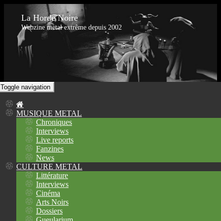
La Horde Noire
Webzine metal extrême depuis 2002
Toggle navigation
MUSIQUE METAL
Chroniques
Interviews
Live reports
Fanzines
News
CULTURE METAL
Littérature
Interviews
Cinéma
Arts Noirs
Dossiers
Gueularium