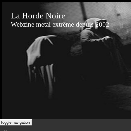
La Horde Noire
Webzine metal extrême depuis 2002
Toggle navigation