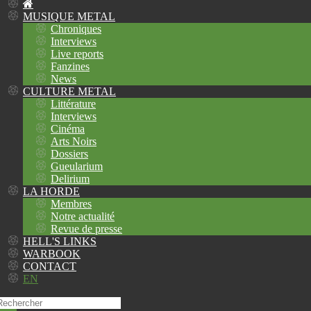
MUSIQUE METAL
Chroniques
Interviews
Live reports
Fanzines
News
CULTURE METAL
Littérature
Interviews
Cinéma
Arts Noirs
Dossiers
Gueularium
Delirium
LA HORDE
Membres
Notre actualité
Revue de presse
HELL'S LINKS
WARBOOK
CONTACT
EN