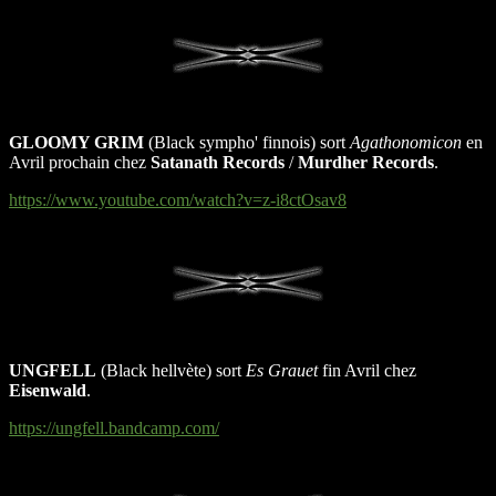
GLOOMY GRIM
(Black sympho' finnois) sort
Agathonomicon
en
Avril prochain chez
Satanath Records
/
Murdher Records
.
https://www.youtube.com/watch?v=z-i8ctOsav8
UNGFELL
(Black hellvète) sort
Es Grauet
fin Avril chez
Eisenwald
.
https://ungfell.bandcamp.com/