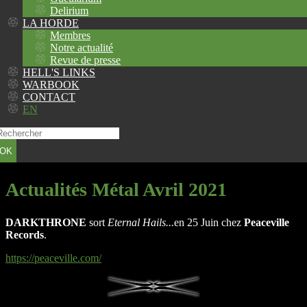
Delirium
LA HORDE
Membres
Notre actualité
Revue de presse
HELL'S LINKS
WARBOOK
CONTACT
EN
OK
Actualités Métal Avril 2021
DARKTHRONE
sort
Eternal Hails
...
en 25 Juin chez
Peaceville
Records
.
https://peaceville.com/