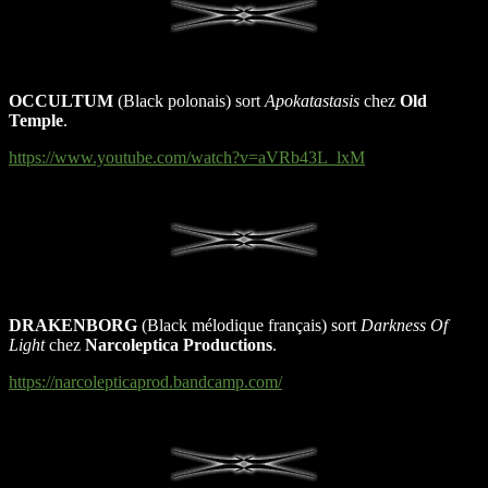
OCCULTUM
(Black polonais) sort
Apokatastasis
chez
Old
Temple
.
https://www.youtube.com/watch?v=aVRb43L_lxM
DRAKENBORG
(Black mélodique français) sort
Darkness Of
Light
chez
Narcoleptica Productions
.
https://narcolepticaprod.bandcamp.com/