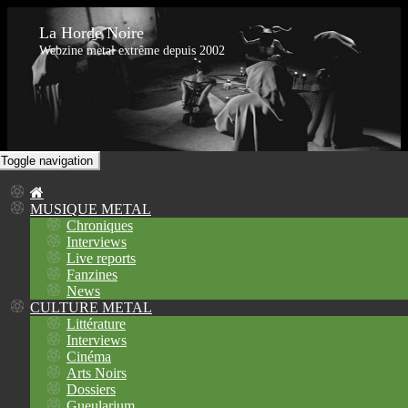
La Horde Noire
Webzine metal extrême depuis 2002
Toggle navigation
MUSIQUE METAL
Chroniques
Interviews
Live reports
Fanzines
News
CULTURE METAL
Littérature
Interviews
Cinéma
Arts Noirs
Dossiers
Gueularium