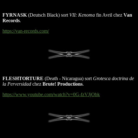
FYRNASK
(Deutsch Black) sort
VII: Kenoma
fin Avril chez
Van
Records
.
https://van-records.com/
FLESHTORTURE
(Death - Nicaragua) sort
Grotesca doctrina de
la Perversidad
chez
Brute! Productions
.
https://www.youtube.com/watch?v=0G-fzVJjObk