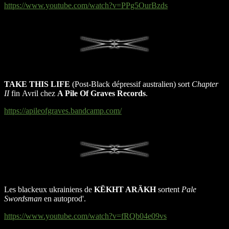
https://www.youtube.com/watch?v=PPg5OurBzds
TAKE THIS LIFE
(Post-Black dépressif australien) sort
Chapter
II
fin Avril chez
A Pile Of Graves Records
.
https://apileofgraves.bandcamp.com/
Les blackeux ukrainiens de
KËKHT ARÄKH
sortent
Pale
Swordsman
en autoprod'.
https://www.youtube.com/watch?v=fRQb04e09vs