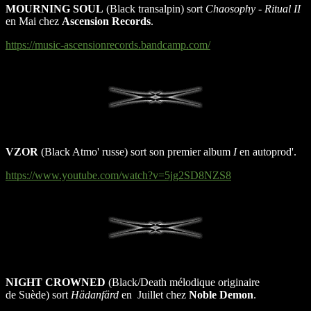
MOURNING SOUL
(Black transalpin) sort
Chaosophy - Ritual II
en Mai chez
Ascension Records
.
https://music-ascensionrecords.bandcamp.com/
VZOR
(Black Atmo' russe) sort son premier album
I
en autoprod'.
https://www.youtube.com/watch?v=5jg2SD8NZS8
NIGHT CROWNED
(Black/Death mélodique originaire
de Suède) sort
Hädanfärd
en
Juillet chez
Noble Demon
.