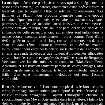
La musique a été écrite par le six-cordistes (qui assure également la
basse et les claviers), les paroles, empreintes d'une poésie sinistre et
hivernale, par le cogneur. Orné de reliques moyenâgeuses, 'Les
flammes de Pluton' nous propulse d'emblée dans une époque
lointaine, règne d'un obscurantisme séculaire que tracent des guitares
pierreuses gorgées de mélodies aussi incisives que venimeuses.
Amorce d'un album trapu, cette saillie se pare lors de son final d'une
ambiance de culte païen. Les cinq autres titres sont taillés dans la
même écorce, compos torrentueuses, froides comme l'eau d'une
rivière gelée mais qui tout du long creusent des morsures dans la
chair et dans l'âme. 'Horniest Patronis' et 'L'évêché maudit'
tourbillonnent pour entraîner le pèlerin sur le chemin de la sorcellerie
en une sarabande ténébreuse que guident d'inquiétantes silhouettes
encapuchonnées comme échappées du Septième sceau de Bergman.
Voisinant avec les dix minutes au compteur, 'Maledictus Fetus
Aeternum' et 'Destruction salutaire' percent de vastes paysages, oins
d'une majesté enivrante. Rapide, le tempo ne s'interdit jamais de
briller d'un éclat furieusement mélodique qui rend l'écoute
confortable.
Il en résulte une oeuvre à l'ancienne, simple dans le bons sens du
terme, l'enrobage sonore authentique et épuré, le style héritier d'une
longue tradition hexagonale. Captant l'atmosphère obscure et
apocalyptique d'un Moyen Âge englué dans les ténèbres,
Maledictus
Aeternum
libère les forces entêtantes d'un black metal sombre mais