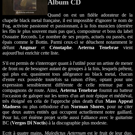
Album CD
Quand on est un fidèle adorateur de la
chapelle black metal française, il est impossible d'ignorer le nom de
Fog, activiste passionné et passionnant, à la fois musicien (derrière
les fûts le plus souvent mais pas que), compositeur et boss du label
Ossuaire Records. Le nombre de ses projets, actuels ou passés, est
épais comme le Bottin. Parmi ceux-ci se détachent notamment le
défunt
Angmar
et
Cénotaphe
.
Aeterna Tenebrae
vient
aujourd'hui enrichir cette liste.
S'il est permis de s'interroger quant à l'utilité pour un artiste de mener
de front ou de besogner autant de groupes à la fois, lesquels prêtent,
qui plus est, quasiment tous allégeance au black metal, chacun
d'entre eux possède toutefois sa raison d'être, optant pour une
expression sensiblement différente de celle retenue par ses
compagnons de route. Ainsi,
Aeterna Tenebrae
fournit au batteur
l'occasion de galoper sur les terres d'un art noir épique et médiéval,
très éloigné en cela de l'approche plus death d'un
Mass Appeal
Madness
ou plus orthodoxe d'un
Norman Shores
, pour ne citer
que deux autres entités qui occupent actuellement notre gaillard.
Pour lui, cet énième projet scelle aussi l'alliance avec le guitariste
BC (
Vergos Dî Noctis
) à la discographie plus modeste.
Ecrit à quatre mains,
Maledictus Aeternum
est le fruit de leur duo.