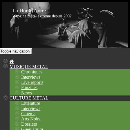
La Horde Noire
Webzine metal extrême depuis 2002
Toggle navigation
MUSIQUE METAL
Chroniques
Interviews
Live reports
Fanzines
News
CULTURE METAL
Littérature
Interviews
Cinéma
Arts Noirs
Dossiers
Gueularium