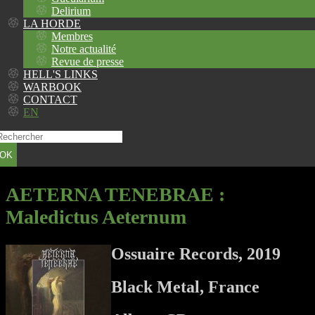
Delirium
LA HORDE
Membres
Notre actualité
Revue de presse
HELL'S LINKS
WARBOOK
CONTACT
EN
OK
AETERNA TENEBRAE
:
Maledictus Aeternum
Ossuaire Records, 2019
Black Metal, France