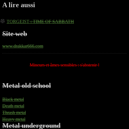
A lire aussi
TORGEIST
: TIME OF SABBATH
Site web
www.drakkar666.com
Mineurs et âmes sensibles : s'abstenir !
Metal old school
Black metal
Death metal
Thrash metal
Heavy metal
Metal underground