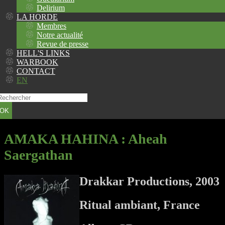
Delirium
LA HORDE
Membres
Notre actualité
Revue de presse
HELL'S LINKS
WARBOOK
CONTACT
EN
OK
AMAKA HAHINA
: Aheah
Saergathan
Drakkar Productions, 2003
Ritual ambiant, France