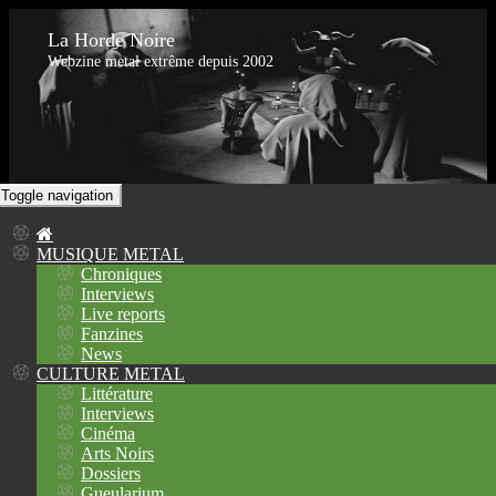
La Horde Noire
Webzine metal extrême depuis 2002
Toggle navigation
MUSIQUE METAL
Chroniques
Interviews
Live reports
Fanzines
News
CULTURE METAL
Littérature
Interviews
Cinéma
Arts Noirs
Dossiers
Gueularium