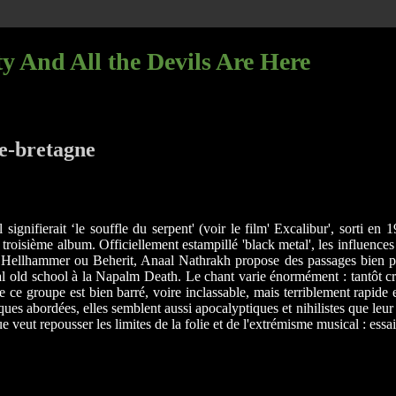
y And All the Devils Are Here
e-bretagne
nifierait ‘le souffle du serpent' (voir le film' Excalibur', sorti en 1
troisième album. Officiellement estampillé 'black metal', les influences
 Hellhammer ou Beherit, Anaal Nathrakh propose des passages bien punk
al old school à la Napalm Death. Le chant varie énormément : tantôt cria
 ce groupe est bien barré, voire inclassable, mais terriblement rapide e
es abordées, elles semblent aussi apocalyptiques et nihilistes que leur 
 veut repousser les limites de la folie et de l'extrémisme musical : essai