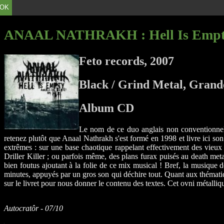
OK
ANAAL NATHRAKH
: Hell Is Empt
Feto records, 2007
Black / Grind Metal, Grand
Album CD
Le nom de ce duo anglais non conventionnel sig
retenez plutôt que Anaal Nathrakh s'est formé en 1998 et livre ici son 
extrêmes : sur une base chaotique rappelant effectivement des vieux
Driller Killer ; ou parfois même, des plans furax puisés au death met
bien foutus ajoutant à la folie de ce mix musical ! Bref, la musique de
minutes, appuyés par un gros son qui déchire tout. Quant aux thématiqu
sur le livret pour nous donner le contenu des textes. Cet ovni métallique
Autocratôr - 07/10