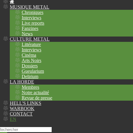
MUSIQUE METAL
Chroniques
Interviews
Live reports
Fanzines
News
CULTURE METAL
Littérature
Interviews
Cinéma
Arts Noirs
Dossiers
Gueularium
Delirium
LA HORDE
Membres
Notre actualité
Revue de presse
HELL'S LINKS
WARBOOK
CONTACT
EN