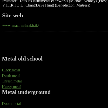
Irrumator : Tous les instruments et artworks (Michael Kenney) (Frost,
V.I.T.R.I.O.L : Chant(Dave Hunt) (Benediction, Mistress)
Site web
www.anaal-nathrakh.tk/
Metal old school
Black metal
Death metal
Thrash metal
Heavy metal
Metal underground
Doom metal