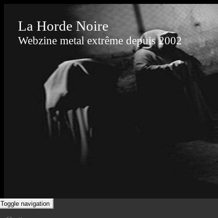
La Horde Noire
Webzine metal extrême depuis 2002
Toggle navigation