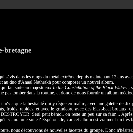
e-bretagne
e qui sévis dans les rangs du métal extrême depuis maintenant 12 ans ave
 faut au duo d'Anaal Nathrakh pour composer un nouvel album.
qui fait suite au majestueux
In the Constellation of the Black Widow
, s
de ne pas tomber dans la routine, et donc de nous fournir un album médio
 n'y a que la bestialité qui y règne en maître, avec une galette de dix 
nts, froids, rapides, et avec le grindcore avec des blast-beat brutaux, 
YER. Seul petit bémol, on reste un peu sur sa faim... Après un d
qu'il y aura une suite ? Espérons-le, car cet album est vraiment un très 
coute, nous découvrons de nouvelles facettes du groupe. Donc n'hésitez