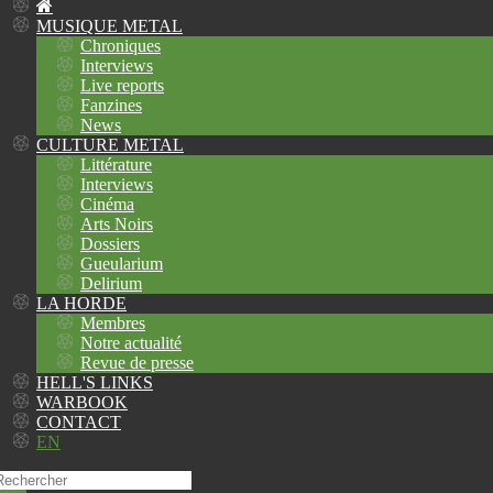
MUSIQUE METAL
Chroniques
Interviews
Live reports
Fanzines
News
CULTURE METAL
Littérature
Interviews
Cinéma
Arts Noirs
Dossiers
Gueularium
Delirium
LA HORDE
Membres
Notre actualité
Revue de presse
HELL'S LINKS
WARBOOK
CONTACT
EN