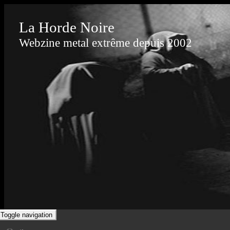
La Horde Noire
Webzine metal extrême depuis 2002
Toggle navigation