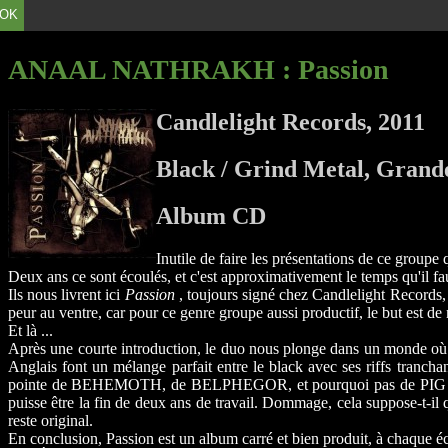
OK
ANAAL NATHRAKH
: Passion
Candlelight Records, 2011
Black / Grind Metal, Grand
Album CD
Inutile de faire les présentations de ce group
Deux ans ce sont écoulés, et c'est approximativement le temps qu'il
Ils nous livrent ici
Passion
, toujours signé chez Candlelight Records, 
peur au ventre, car pour ce genre groupe aussi productif, le but est 
Et là ...
Après une courte introduction, le duo nous plonge dans un monde où il
Anglais font un mélange parfait entre le black avec ses riffs trancha
pointe de BEHEMOTH, de BELPHEGOR, et pourquoi pas de PIG DESTRO
puisse être la fin de deux ans de travail. Dommage, cela suppose-t-il 
reste original.
En conclusion, Passion est un album carré et bien produit, à chaque é