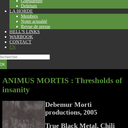
Gueularium
Delirium
LA HORDE
Membres
Notre actualité
Revue de presse
HELL'S LINKS
WARBOOK
CONTACT
EN
OK
ANIMUS MORTIS
: Thresholds of
insanity
Debemur Morti
productions, 2005
True Black Metal, Chili