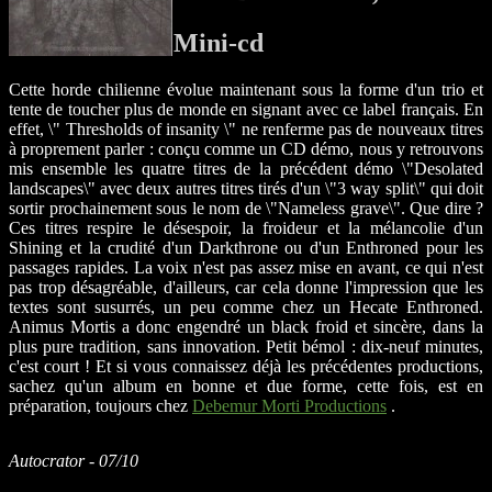
Mini-cd
Cette horde chilienne évolue maintenant sous la forme d'un trio et
tente de toucher plus de monde en signant avec ce label français. En
effet, \" Thresholds of insanity \" ne renferme pas de nouveaux titres
à proprement parler : conçu comme un CD démo, nous y retrouvons
mis ensemble les quatre titres de la précédent démo \"Desolated
landscapes\" avec deux autres titres tirés d'un \"3 way split\" qui doit
sortir prochainement sous le nom de \"Nameless grave\". Que dire ?
Ces titres respire le désespoir, la froideur et la mélancolie d'un
Shining et la crudité d'un Darkthrone ou d'un Enthroned pour les
passages rapides. La voix n'est pas assez mise en avant, ce qui n'est
pas trop désagréable, d'ailleurs, car cela donne l'impression que les
textes sont susurrés, un peu comme chez un Hecate Enthroned.
Animus Mortis a donc engendré un black froid et sincère, dans la
plus pure tradition, sans innovation. Petit bémol : dix-neuf minutes,
c'est court ! Et si vous connaissez déjà les précédentes productions,
sachez qu'un album en bonne et due forme, cette fois, est en
préparation, toujours chez
Debemur Morti Productions
.
Autocrator - 07/10