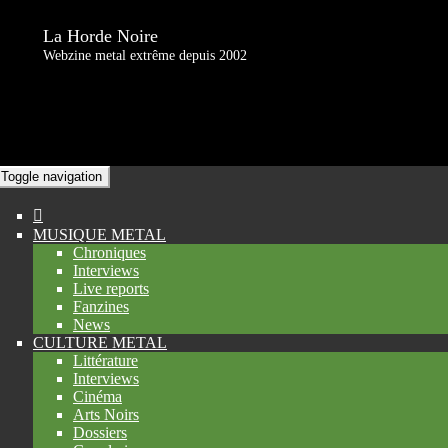
La Horde Noire
Webzine metal extrême depuis 2002
Toggle navigation
MUSIQUE METAL
Chroniques
Interviews
Live reports
Fanzines
News
CULTURE METAL
Littérature
Interviews
Cinéma
Arts Noirs
Dossiers