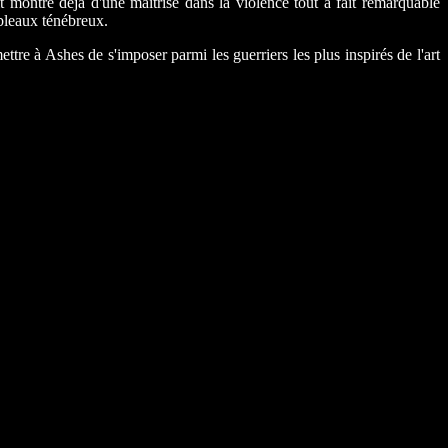
t montre déjà d'une maîtrise dans la violence tout à fait remarquable
ableaux ténébreux.
 Ashes de s'imposer parmi les guerriers les plus inspirés de l'art