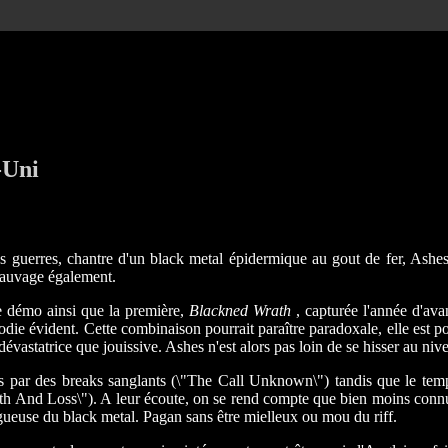
-Uni
s guerres, chantre d'un black metal épidermique au gout de fer, Ashe
 sauvage également.
e démo ainsi que la première,
Blackned Wrath
, capturée l'année d'ava
ie évident. Cette combinaison pourrait paraître paradoxale, elle est pour
i dévastatrice que jouissive. Ashes n'est alors pas loin de se hisser au 
telés par des breaks sanglants (\"The Call Unknown\") tandis que le tem
 Death And Loss\"). A leur écoute, on se rend compte que bien moins 
se du black metal. Pagan sans être mielleux ou mou du riff.