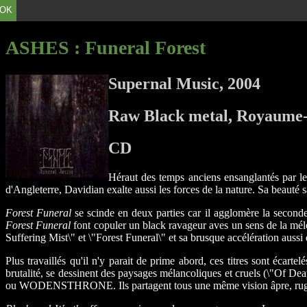
OK
ASHES
: Funeral Forest
Supernal Music, 2004
Raw Black metal, Royaume
CD
Héraut des temps anciens ensanglantés par le
d'Angleterre, Davidian exalte aussi les forces de la nature. Sa beauté
Forest Funeral
se scinde en deux parties car il agglomère la second
Forest Funeral
font copuler un black ravageur aves un sens de la mélod
Suffering Mist\" et \"Forest Funeral\" et sa brusque accélération auss
Plus travaillés qu'il n'y parait de prime abord, ces titres sont écar
brutalité, se dessinent des paysages mélancoliques et cruels (\"Of
ou WODENSTHRONE. Ils partagent tous une même vision âpre, rugueu