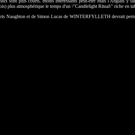
x sont plus courts, moins intéressants peut-être mais l'Anglais y fai
ois) plus atmosphérique le temps d'un \"Candlelight Ritual\" riche en t
ris Naughton et de Simon Lucas de WINTERFYLLETH devrait permettre à