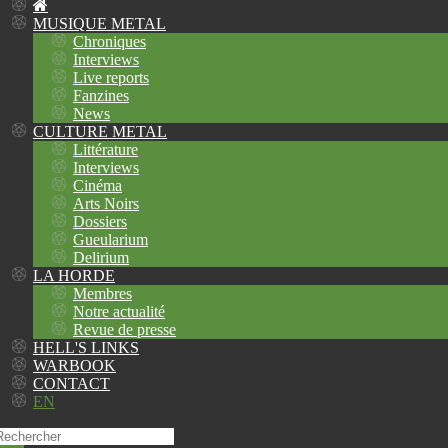
MUSIQUE METAL
Chroniques
Interviews
Live reports
Fanzines
News
CULTURE METAL
Littérature
Interviews
Cinéma
Arts Noirs
Dossiers
Gueularium
Delirium
LA HORDE
Membres
Notre actualité
Revue de presse
HELL'S LINKS
WARBOOK
CONTACT
EN