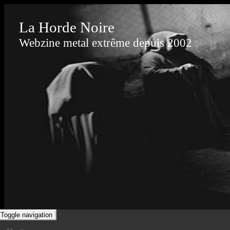
La Horde Noire
Webzine metal extrême depuis 2002
Toggle navigation