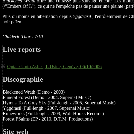
Blackened Wrath
offre une cuirasse plus sauvage encore. Les morceau
(\"Embers Of I\"), ce qui ne l'empêche pas de pauser une plainte (parf
Plus ou moins en hibernation depuis
Yggdrasil
, l'enrôlemment de Ch
noir païen.
Childeric Thor - 7/10
Live reports
Qntal / Unto Ashes, L'Usine, Genève, 06/10/2006
Discographie
Blackened Wrath (Demo - 2003)
Funeral Forest (Demo - 2004, Supernal Music)
Hymns To A Grey Sky (Full-lengh - 2005, Supernal Music)
Yggdrasil (Full-lengh - 2007, Supernal Music)
Runeworks (Full-lengh - 2009, Wolf Hooks Records)
Forest PSalms (EP - 2010, D.T.M. Productions)
Site web