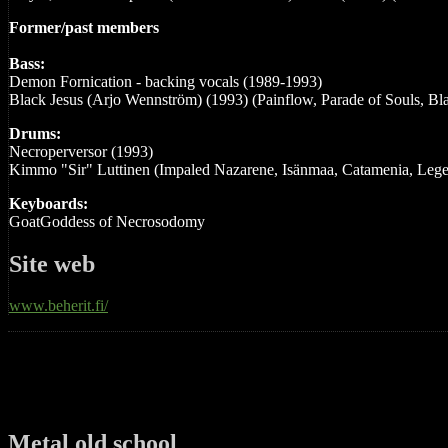
Former/past members
Bass:
Demon Fornication - backing vocals (1989-1993)
Black Jesus (Arjo Wennström) (1993) (Painflow, Parade of Souls, Bla
Drums:
Necroperversor (1993)
Kimmo "Sir" Luttinen (Impaled Nazarene, Isänmaa, Catamenia, Lege
Keyboards:
GoatGoddess of Necrosodomy
Site web
www.beherit.fi/
Metal old school