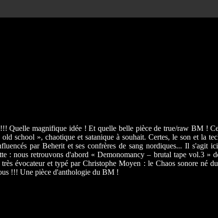
!! Quelle magnifique idée ! Et quelle belle pièce de true/raw BM ! Ce 
d school », chaotique et satanique à souhait. Certes, le son et la tec
uencés par Beherit et ses confrères de sang nordiques... Il s'agit ici
lette : nous retrouvons d'abord « Demonomancy – brutal tape vol.3 » de 
très évocateur et typé par Christophe Moyen : le Chaos sonore né d
e nous !!! Une pièce d'anthologie du BM !