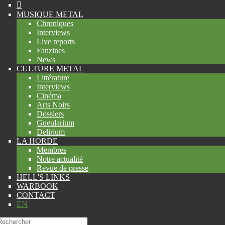
MUSIQUE METAL
Chroniques
Interviews
Live reports
Fanzines
News
CULTURE METAL
Littérature
Interviews
Cinéma
Arts Noirs
Dossiers
Gueularium
Delirium
LA HORDE
Membres
Notre actualité
Revue de presse
HELL'S LINKS
WARBOOK
CONTACT
EN