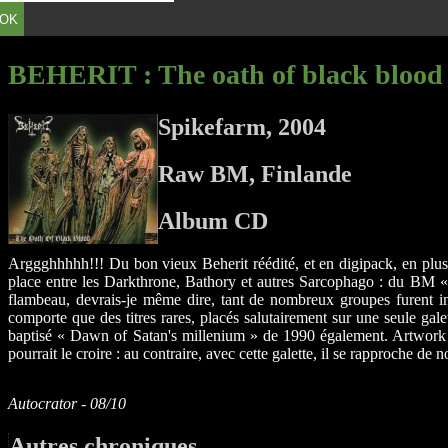
OK
BEHERIT
: The oath of black blood
Spikefarm, 2004
Raw BM, Finlande
Album CD
Arggghhhhh!!! Du bon vieux Beherit réédité, et en digipack, en plus!
place entre les Darkthrone, Bathory et autres Sarcophago : du BM « ol
flambeau, devrais-je même dire, tant de nombreux groupes furent infl
comporte que des titres rares, placés salutairement sur une seule ga
baptisé « Dawn of Satan's millenium » de 1990 également. Artwork 
pourrait le croire : au contraire, avec cette galette, il se rapproche d
Autocrator - 08/10
Autres chroniques