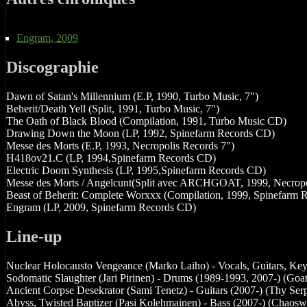
Engram, 2009
Discographie
Dawn of Satan's Millennium (E.P, 1990, Turbo Music, 7")
Beherit/Death Yell (Split, 1991, Turbo Music, 7")
The Oath of Black Blood (Compilation, 1991, Turbo Music CD)
Drawing Down the Moon (LP, 1992, Spinefarm Records CD)
Messe des Morts (E.P, 1993, Necropolis Records 7")
H418ov21.C (LP, 1994,Spinefarm Records CD)
Electric Doom Synthesis (LP, 1995,Spinefarm Records CD)
Messe des Morts / Angelcunt(Split avec ARCHGOAT, 1999, Necrop
Beast of Beherit: Complete Worxxx (Compilation, 1999, Spinefarm 
Engram (LP, 2009, Spinefarm Records CD)
Line-up
Nuclear Holocausto Vengeance (Marko Laiho) - Vocals, Guitars, Ke
Sodomatic Slaughter (Jari Pirinen) - Drums (1989-1993, 2007-) (Goat
Ancient Corpse Desekrator (Sami Tenetz) - Guitars (2007-) (Thy Ser
Abyss, Twisted Baptizer (Pasi Kolehmainen) - Bass (2007-) (Chaosw