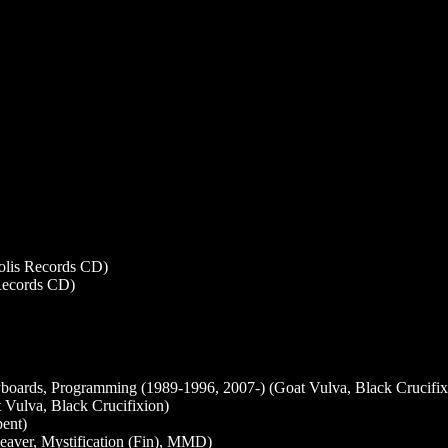
olis Records CD)
Records CD)
yboards, Programming (1989-1996, 2007-) (Goat Vulva, Black Crucifix
 Vulva, Black Crucifixion)
pent)
eaver, Mystification (Fin), MMD)