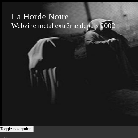
La Horde Noire
Webzine metal extrême depuis 2002
Toggle navigation