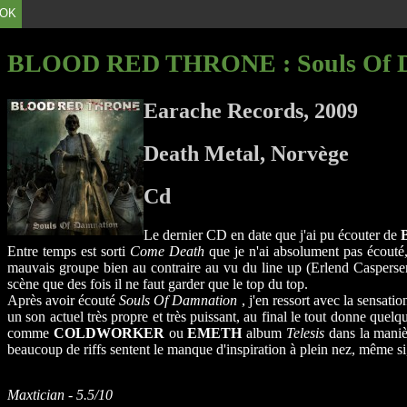
OK
BLOOD RED THRONE
: Souls Of
Earache Records, 2009
Death Metal, Norvège
Cd
Le dernier CD en date que j'ai pu écouter de
Entre temps est sorti
Come Death
que je n'ai absolument pas écouté,
mauvais groupe bien au contraire au vu du line up (Erlend Caspers
scène que des fois il ne faut garder que le top du top.
Après avoir écouté
Souls Of Damnation
, j'en ressort avec la sensati
un son actuel très propre et très puissant, au final le tout donne quel
comme
COLDWORKER
ou
EMETH
album
Telesis
dans la maniè
beaucoup de riffs sentent le manque d'inspiration à plein nez, même si, 
Maxtician - 5.5/10