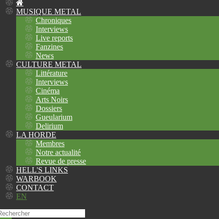
MUSIQUE METAL
Chroniques
Interviews
Live reports
Fanzines
News
CULTURE METAL
Littérature
Interviews
Cinéma
Arts Noirs
Dossiers
Gueularium
Delirium
LA HORDE
Membres
Notre actualité
Revue de presse
HELL'S LINKS
WARBOOK
CONTACT
EN