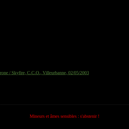
hrone / Skyfire, C.C.O., Villeurbanne, 02/05/2003
Mineurs et âmes sensibles : s'abstenir !