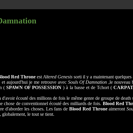
 Damnation
Blood Red Throne
est
Altered Genesis
sorti il y a maintenant quelques 
 et aujourd'hui je me retrouve avec
Souls Of Damnation
,le nouveau b
en (
SPAWN OF POSSESSION
) à la basse et de Tchort (
CARPAT
on d'avoir écouté des millions de fois le même genre de groupe de death 
que chose de conventionnel écouté des milliards de fois.
Blood Red Th
re d'aborder les choses. Les fans de
Blood Red Throne
aimeront
So
globalement, le tout se tient.