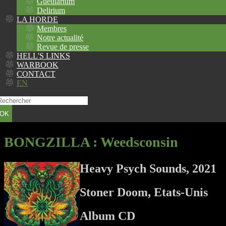
Gueularium
Delirium
LA HORDE
Membres
Notre actualité
Revue de presse
HELL'S LINKS
WARBOOK
CONTACT
EN
OK
BONGZILLA
: Weedsconsin
Heavy Psych Sounds, 2021
Stoner Doom, Etats-Unis
Album CD