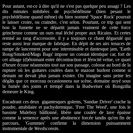
Pour autant, est-ce à dire qu'il ne s'est pas quelque peu assagi ? Les
dix minutes imbibées de psychédélisme (bien pesant le
psychédélisme quand même) du bien nommé 'Space Rock' pourrait
le laisser croire, ou craindre, c'est selon. Pourtant, ce trip qui sent
bon la fumette ne se départit jamais vraiment de cette force
grincheuse comme un ours mal léché propre aux Ricains. Et certes
remisé au rang d'accessoire, il y a toujours ce chant dégueulé qui
reste aussi leur marque de fabrique. En dépit de ses airs tenaces de
rampe de lancement pour une interminable et dantesque jam, 'Earth
Bong/Smoked/Mags Bags' impose un constat identique car, fort de
cet alliage (d)étonnant entre décontraction et férocité velue, ce quart
d'heure écrase néanmoins tout sur son passage, colosse au bord de la
rupture où les guitares coulées dans le mazout hurlent comme si
demain ne devait plus jamais exister. On imagine sans peine les
dégâts que ce morceau occasionnera sur scène, domaine noyé sous
la fumée des joints et trempé dans la Budweiser où Bongzilla
demeure le King.
Encadrant ces deux gigantesques golems, 'Sundae Driver' crache la
poudre, atrabilaire et pachydermique, 'Free The Weed', une fois le
bassiste Muleboy bâillonné, libère une coulée de lave épaisse
comme la semence après une abstinence forcée tandis qu'en fin de
parcours, 'Gummies' confirme la dimension puissamment
instrumentale de
Weedsconsin
.