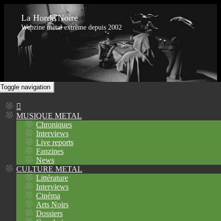
La Horde Noire
Webzine metal extrême depuis 2002
Toggle navigation
MUSIQUE METAL
Chroniques
Interviews
Live reports
Fanzines
News
CULTURE METAL
Littérature
Interviews
Cinéma
Arts Noirs
Dossiers