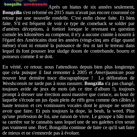
Après un hiatus de six années seulement,
Bongzilla
s'est reformé en 2015 mais n'avait pas encore couronné ce
retour par une nouvelle rondelle. C'est enfin chose faite. Et bien
faite. S'il est fréquent de voir ce type de comeback se solder par
d'amères déceptions, à fortiori lorsque le revenant en question
cumule les kilomètres au compteur, il n'y a aucune crainte à nourrir à
l'égard des Américains dont les années (vingt-cinq ans d'âge quand
même) n'ont ni entamé la puissance de feu ni tari le terreau dans
lequel ils font pousser leur sludge doom de contrebande, bourru et
poisseux comme il se doit.
En vérité, ce retour, nous l'attendions depuis bien plus longtemps
que cela puisque il faut remonter à 2005 et
Amerijuanican
pour
trouver leur dernière trace discographique ! La défloration de
Weedsconsin
ne tarde pas à nous rassurer.
Bongzilla
n'a pas changé,
toujours avide de jeux de mots (ah ce titre d'album !), toujours
prompt à dresser une érection aussi massive que coriace, au bout de
laquelle s'écoule un jus épais plein de riffs gros comme des câbles à
haute tension et ces vomissures vocales dont le groupe ne semble
avoir que faire. Et puis toujours la dope, la beuh, la weed. Plus
qu'une profession de foi, une raison de vivre. Le groupe a bâti toute
sa carrière sur le cannabis sans lequel une de ses galettes n'en serait
pas vraiment une. Bref, Bongzilla continue de faire ce qu'il sait faire
de mieux et ne s'emmerde pas à évoluer.