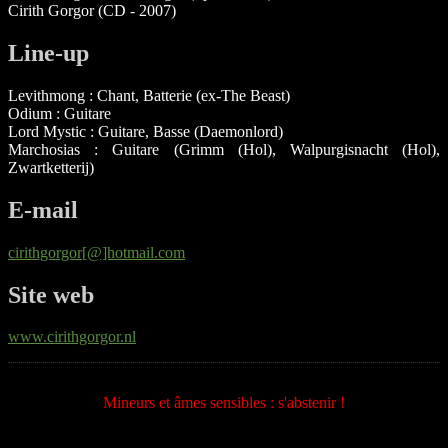
Cirith Gorgor (CD - 2007)
Line-up
Levithmong : Chant, Batterie (ex-The Beast)
Odium : Guitare
Lord Mystic : Guitare, Basse (Daemonlord)
Marchosias : Guitare (Grimm (Hol), Walpurgisnacht (Hol),
Zwartketterij)
E-mail
cirithgorgor[@]hotmail.com
Site web
www.cirithgorgor.nl
Mineurs et âmes sensibles : s'abstenir !