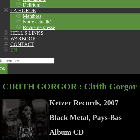
Delirium
LA HORDE
Membres
Notre actualité
Revue de presse
HELL'S LINKS
WARBOOK
CONTACT
EN
OK
CIRITH GORGOR
: Cirith Gorgor
Ketzer Records, 2007
Black Metal, Pays-Bas
Album CD