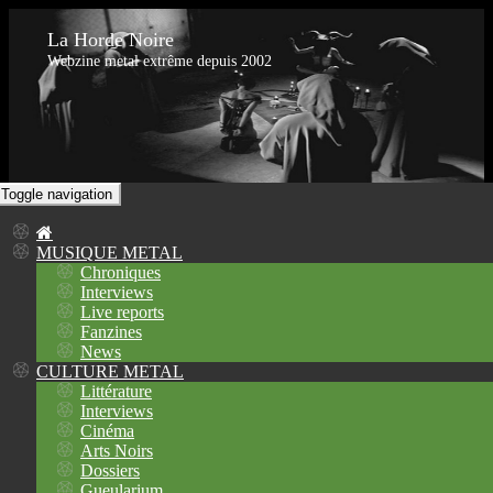
La Horde Noire
Webzine metal extrême depuis 2002
Toggle navigation
MUSIQUE METAL
Chroniques
Interviews
Live reports
Fanzines
News
CULTURE METAL
Littérature
Interviews
Cinéma
Arts Noirs
Dossiers
Gueularium