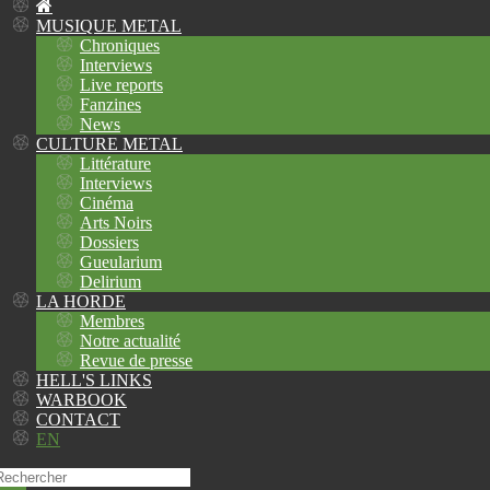
MUSIQUE METAL
Chroniques
Interviews
Live reports
Fanzines
News
CULTURE METAL
Littérature
Interviews
Cinéma
Arts Noirs
Dossiers
Gueularium
Delirium
LA HORDE
Membres
Notre actualité
Revue de presse
HELL'S LINKS
WARBOOK
CONTACT
EN