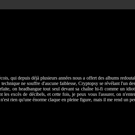
ois, qui depuis déjà plusieurs années nous a offert des albums redoutab
la technique ne souffre d'aucune faiblesse, Cryptopsy se révélant l'un d
arfaite, on headbangue tout seul devant sa chaîne hi-fi comme un idiot.
tant les excès de décibels, et cette fois, je peux vous l'assurer, on n'e
 n'est rien qu'une énorme claque en pleine figure, mais il me rend un pe