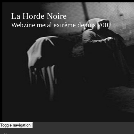
La Horde Noire
Webzine metal extrême depuis 2002
Toggle navigation