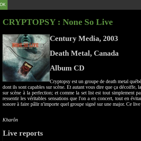
OK
CRYPTOPSY
: None So Live
Century Media, 2003
Death Metal, Canada
Album CD
Cryptopsy est un groupe de death metal québéc
dont ils sont capables sur scène. Et autant vous dire que ça décoiffe, 
sur scène à la perfection; et comme la set list est tout simplement p
ressentir les véritables sensations que l'on a en concert, tout en évi
sonore à faire pâlir n'importe quel groupe signé sur une major. Ce live
Kharôn
Live reports